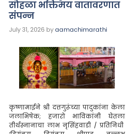
सोहळा भक्तिमय वातावरणात
संपन्न
July 31, 2026
by
aamachimarathi
कृष्णामाईने श्री दत्तगुरूंच्या पादुकांना केला
जलाभिषेक; हजारो भाविकांनी घेतला
तीर्थस्नानाचा लाभ नृसिंहवाडी / प्रतिनिधी