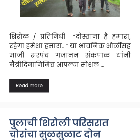
शिरोळ / प्रतिनिधी “दोस्ताना है हमारा,
रहेगा हमेशा हमारा…” या भावनिक ओळींसह
माजी सरपंच गजानन संकपाळ यांनी
मैत्रीदिनानिमित्त आपल्या सोशल …
Read more
पुलाची शिरोली परिसरात
चोरांचा सुळसुळाट दोन