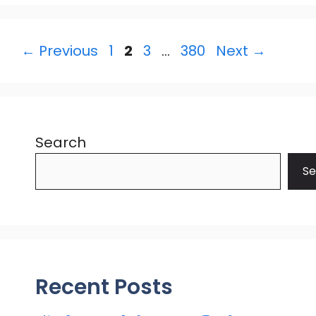
Page
Page
Page
Page
←
Previous
1
2
3
…
380
Next
→
Search
Se
Recent Posts