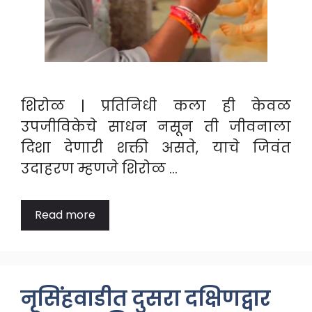
शिरोळ | प्रतिनिधी कला ही केवळ
उपजीविकेचे साधन नसून ती जीवनाला
दिशा देणारी शक्ती असते, याचे जिवंत
उदाहरण म्हणजे शिरोळ …
Read more
नृसिंहवाडीत दुसरा दक्षिणद्वार