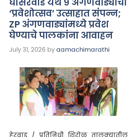
घोसरवाड येथे ९ अंगणवाड्यांचा
‘प्रवेशोत्सव’ उत्साहात संपन्न;
ZP अंगणवाड्यांमध्ये प्रवेश
घेण्याचे पालकांना आवाहन
July 31, 2026
by
aamachimarathi
​हेरवाड / प्रतिनिधी शिरोळ तालुक्यातील