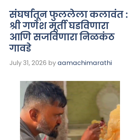
संघर्षातून फुललेला कलावंत :
श्री गणेश मूर्ती घडविणारा
आणि सजविणारा निळकंठ
गावडे
July 31, 2026
by
aamachimarathi