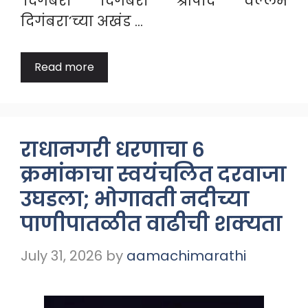
‘दिगंबरा दिगंबरा श्रीपाद वल्लभ
दिगंबरा’च्या अखंड …
Read more
राधानगरी धरणाचा ६
क्रमांकाचा स्वयंचलित दरवाजा
उघडला; भोगावती नदीच्या
पाणीपातळीत वाढीची शक्यता
July 31, 2026
by
aamachimarathi