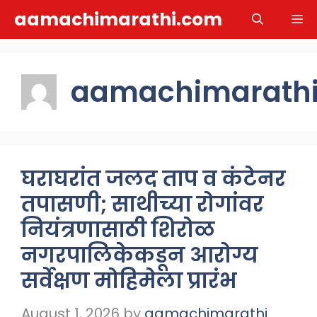
Skip
aamachimarathi.com
M
to
content
aamachimarath
घराघरांत जलद ताप व कंटेनर
तपासणी; साथीच्या रोगांवर
नियंत्रणासाठी शिरोळ
नगरपालिकेकडून आरोग्य
सर्वेक्षण मोहिमेला प्रारंभ
August 1, 2026
by
aamachimarathi