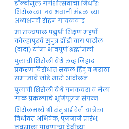
डॉल्बीमुक्त गणेशोत्सवाचा निर्धार;
शिरोळच्या जय भवानी मंडळाच्या
अध्यक्षपदी रोहन गायकवाड
मा.राज्यपाल पद्मश्री शिक्षण महर्षी
कोल्हापूरचे सुपुत्र डॉ.डी वाय पाटील
(दादा) यांना भावपूर्ण श्रद्धांजली
पुलाची शिरोली येथे लव्ह जिहाद
प्रकरणाविरोधात सकल हिंदू व मराठा
समाजाचे जोडे मारो आंदोलन
पुलाची शिरोली येथे घनकचरा व मैला
गाळ प्रकल्पाचे भूमिपूजन संपन्न
शिरोळमध्ये श्री संतुबाई देवी यात्रेला
विधीवत अभिषेक, पूजनाने प्रारंभ;
नवसाला पावणाऱ्या देवीच्या