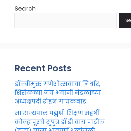
Search
Se
Recent Posts
डॉल्बीमुक्त गणेशोत्सवाचा निर्धार;
शिरोळच्या जय भवानी मंडळाच्या
अध्यक्षपदी रोहन गायकवाड
मा.राज्यपाल पद्मश्री शिक्षण महर्षी
कोल्हापूरचे सुपुत्र डॉ.डी वाय पाटील
(दादा) यांना भावपूर्ण श्रद्धांजली