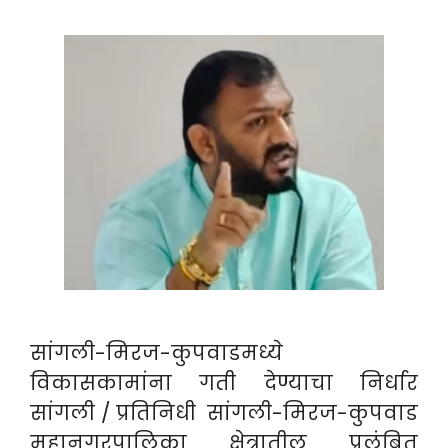
सांगली-मिरज-कुपवाडमध्ये
विकासकामांना गती देण्याचा निर्धार
सांगली / प्रतिनिधी सांगली-मिरज-कुपवाड
महानगरपालिका क्षेत्रातील प्रलंबित