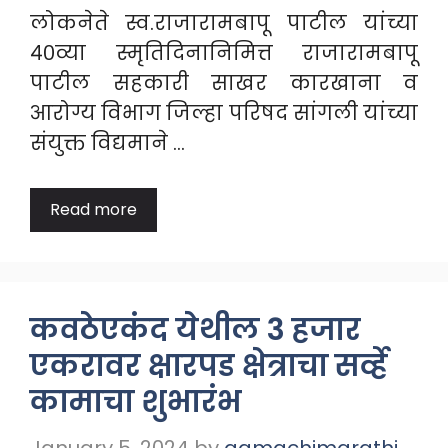
लोकनेते स्व.राजारामबापू पाटील यांच्या
४०व्या स्मृतिदिनानिमित्त राजारामबापू
पाटील सहकारी साखर कारखाना व
आरोग्य विभाग जिल्हा परिषद सांगली यांच्या
संयुक्त विद्यमाने …
Read more
कवठेएकंद येथील 3 हजार
एकरावर क्षारपड क्षेत्राचा सर्व्हे
कामाचा शुभारंभ
January 5, 2024
by
aamachimarathi