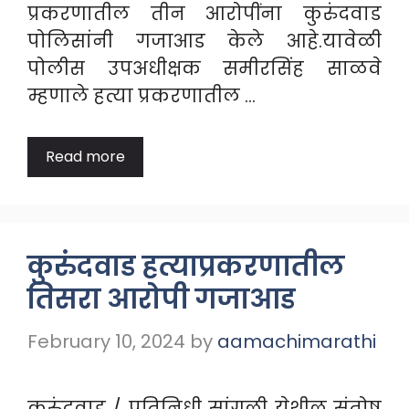
प्रकरणातील तीन आरोपींना कुरुंदवाड
पोलिसांनी गजाआड केले आहे.यावेळी
पोलीस उपअधीक्षक समीरसिंह साळवे
म्हणाले हत्या प्रकरणातील …
Read more
कुरुंदवाड हत्याप्रकरणातील
तिसरा आरोपी गजाआड
February 10, 2024
by
aamachimarathi
कुरुंदवाड / प्रतिनिधी सांगली येथील संतोष