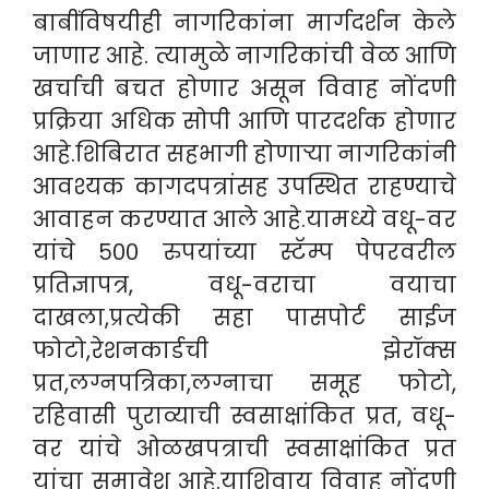
बाबींविषयीही नागरिकांना मार्गदर्शन केले
जाणार आहे. त्यामुळे नागरिकांची वेळ आणि
खर्चाची बचत होणार असून विवाह नोंदणी
प्रक्रिया अधिक सोपी आणि पारदर्शक होणार
आहे.शिबिरात सहभागी होणाऱ्या नागरिकांनी
आवश्यक कागदपत्रांसह उपस्थित राहण्याचे
आवाहन करण्यात आले आहे.यामध्ये वधू-वर
यांचे ५०० रुपयांच्या स्टॅम्प पेपरवरील
प्रतिज्ञापत्र, वधू-वराचा वयाचा
दाखला,प्रत्येकी सहा पासपोर्ट साईज
फोटो,रेशनकार्डची झेरॉक्स
प्रत,लग्नपत्रिका,लग्नाचा समूह फोटो,
रहिवासी पुराव्याची स्वसाक्षांकित प्रत, वधू-
वर यांचे ओळखपत्राची स्वसाक्षांकित प्रत
यांचा समावेश आहे.याशिवाय विवाह नोंदणी