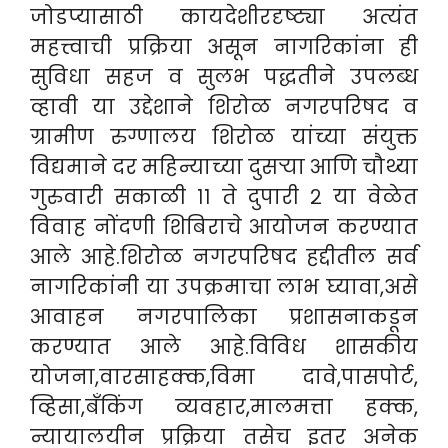
जोडप्यासाठी कायदेशीरदृष्ट्या अत्यंत
महत्त्वाची प्रक्रिया असून नागरिकांना ही
सुविधा सहज व सुलभ पद्धतीने उपलब्ध
व्हावी या उद्देशाने शिरोळ नगरपरिषद व
ग्रामीण रुग्णालय शिरोळ यांच्या संयुक्त
विद्यमाने दर महिन्याच्या दुसऱ्या आणि चौथ्या
गुरुवारी सकाळी ११ ते दुपारी २ या वेळेत
विवाह नोंदणी शिबिराचे आयोजन करण्यात
आले आहे.शिरोळ नगरपरिषद हद्दीतील सर्व
नागरिकांनी या उपक्रमाचा लाभ घ्यावा,असे
आवाहन नगरपालिका प्रशासनाकडून
करण्यात आले आहे.विविध शासकीय
योजना,वारसाहक्क,विमा दावे,पासपोर्ट,
व्हिसा,बँकिंग व्यवहार,मालमत्ता हक्क,
न्यायालयीन प्रक्रिया तसेच इतर अनेक