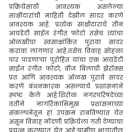
प्रक्रियेसाठी आवश्यक असलेल्या
साक्षीदारांची माहिती देखील सादर करणे
आवश्यक आहे. प्रत्येक साक्षीदाराचे तीन
आयडेंटी साईज रंगीत फोटो तसेच त्यांचा
ओळखीचा स्वसाक्षांकित पुरावा सादर
करावा लागणार आहे.तसेच विवाह सोहळा
पार पाडणाऱ्या पुरोहित यांचा एक आयडेंटी
साईज रंगीत फोटो, वीज बिलाची झेरॉक्स
प्रत आणि आवश्यक ओळख पुरावे सादर
करणे बंधनकारक असल्याचे प्रशासनाने
स्पष्ट केले आहे.शिरोळ नगरपरिषदेच्या
वतीने नागरिकाभिमुख प्रशासनाच्या
संकल्पनेतून हा उपक्रम राबविण्यात येत
असून विवाह नोंदणी प्रक्रियेला गती देण्याचा
प्रयत्न करण्यात येत आहे.ग्रामीण भागातील