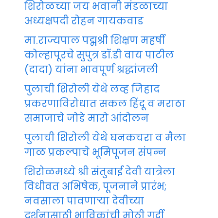
शिरोळच्या जय भवानी मंडळाच्या
अध्यक्षपदी रोहन गायकवाड
मा.राज्यपाल पद्मश्री शिक्षण महर्षी
कोल्हापूरचे सुपुत्र डॉ.डी वाय पाटील
(दादा) यांना भावपूर्ण श्रद्धांजली
पुलाची शिरोली येथे लव्ह जिहाद
प्रकरणाविरोधात सकल हिंदू व मराठा
समाजाचे जोडे मारो आंदोलन
पुलाची शिरोली येथे घनकचरा व मैला
गाळ प्रकल्पाचे भूमिपूजन संपन्न
शिरोळमध्ये श्री संतुबाई देवी यात्रेला
विधीवत अभिषेक, पूजनाने प्रारंभ;
नवसाला पावणाऱ्या देवीच्या
दर्शनासाठी भाविकांची मोठी गर्दी