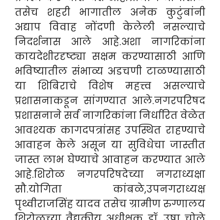
तसेच शहरी भागातील अनेक कुटुंबांनी
अद्याप विवाह नोंदणी केलेली नसल्याचे
निदर्शनास आले आहे.अशा नागरिकांना
कायदेशीरदृष्ट्या सक्षम करण्यासाठी आणि
भविष्यातील संभाव्य अडचणी टाळण्यासाठी
या शिबिराचे विशेष महत्त्व असल्याचे
प्रशासनाकडून सांगण्यात आले.नगरपरिषद
प्रशासनाने सर्व नागरिकांना निर्धारित वेळेत
आवश्यक कागदपत्रांसह उपस्थित राहण्याचे
आवाहन केले असून या सुविधेचा जास्तीत
जास्त लाभ घेण्याचे आवाहन करण्यात आले
आहे.शिरोळ नगरपरिषदेच्या नगराध्यक्षा
सौ.योगिता कांबळे,उपनगराध्यक्ष
पृथ्वीराजसिंह यादव तसेच ग्रामीण रुग्णालय
शिरोळच्या वैद्यकीय अधीक्षक डॉ. उषा चोले