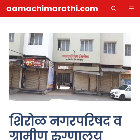
Skip
aamachimarathi.com
M
to
content
शिरोळ नगरपरिषद व
ग्रामीण रुग्णालय