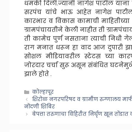
धमकी दिली.ज्यानी नागेश पाटील याना 
सरपंच यांचे भाऊ आहेत नागेश पाटील 
कारभार व विकास कामाची माहितीच्या 
ग्रामपंचायतीने केली नाहीत ती ग्रामपं
ती कामेच पुर्ण नसताना त्याची निधी ग
राग मनात धरून हा वाद आज दुपारी झा
सोशल मीडियावरील स्टेटस च्या कार
जोरदार चर्चा सुरू असून संबंधित घटने
झाले हो
ते .
Categories
कोल्हापूर
शिरोळ नगरपरिषद व ग्रामीण रुग्णालय मार्फत 
नोंदणी शिबिर
बेपत्ता तरुणाचा विहिरीत निर्घृण खून तोंडा