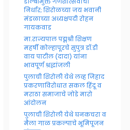
डॉल्बीमुक्त गणेशोत्सवाचा
निर्धार; शिरोळच्या जय भवानी
मंडळाच्या अध्यक्षपदी रोहन
गायकवाड
मा.राज्यपाल पद्मश्री शिक्षण
महर्षी कोल्हापूरचे सुपुत्र डॉ.डी
वाय पाटील (दादा) यांना
भावपूर्ण श्रद्धांजली
पुलाची शिरोली येथे लव्ह जिहाद
प्रकरणाविरोधात सकल हिंदू व
मराठा समाजाचे जोडे मारो
आंदोलन
पुलाची शिरोली येथे घनकचरा व
मैला गाळ प्रकल्पाचे भूमिपूजन