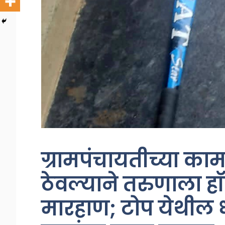
ग्रामपंचायतीच्या काम
ठेवल्याने तरुणाला ह
मारहाण; टोप येथील 