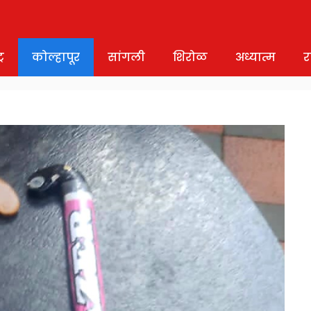
र
कोल्हापूर
सांगली
शिरोळ
अध्यात्म
र