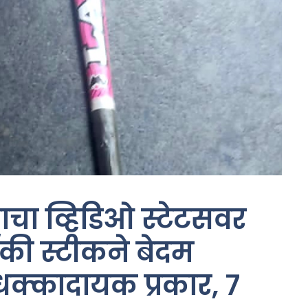
ाचा व्हिडिओ स्टेटसवर
ॉकी स्टीकने बेदम
धक्कादायक प्रकार, ७