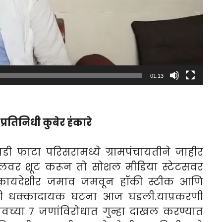
01:13
्रतिनिधी कुबेर हंकारे
ी फाटा परिसरामध्ये ग्रामपंचायतीने जाहीर
ईलवर शूट करून तो सोशल मीडिया स्टेटसवर
बेकायदेशीर जमाव जमवून हॉकी स्टीक आणि
याची धक्कादायक घटना आज घडली.याप्रकरणी
च्या ७ जणांविरोधात गुन्हा दाखल करण्यात