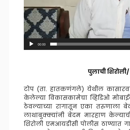
00:00
पुलाची शिरोली/ प
टोप (ता. हातकणंगले) येथील कासारवाड
केलेल्या विकासकामेचा व्हिडिओ मोबा
ठेवल्याच्या रागातून एका तरुणाला 
लाथाबुक्क्यांनी बेदम मारहाण केल्
शिरोली एमआयडीसी पोलीस ठाण्यात गाव