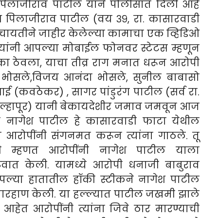
पिलाजीराव पाटील याने पोलीसात दिली आहे
ेश पिलाजीराव पाटील (वय ३९, रा. कासारवाडी
पंचायतीने जाहीर केलेल्या कामाचा एक व्हिडिओ
त्यांनी आपल्या मोबाईल फोनवर स्टेटस म्हणून
र का ठेवला, याचा तीव्र राग मनात धरून आरोपी
भोसले,विजय आनंदा भोसले, सुनील बाबासो
ाई (कवठेकर) , सागर पांडुरंग पाटील (सर्व रा.
कोल्हापूर) यानी बेकायदेशीर जमाव जमवून आज
यादी नागेश पाटील हे कासारवाडी फाटा येथील
 आरोपींनी संगनमत करून त्यांना गाठले. तू
े म्हणत आरोपींनी नागेश पाटील याला
रुवात केली. यामध्ये आरोपी धनाजी बाबुराव
आपल्या हातातील हॉकी स्टीकने नागेश पाटील
मारहाण केली. या हल्ल्यात पाटील जखमी झाले
आहेत आरोपींनी त्यांना जिवे ठार मारण्याची