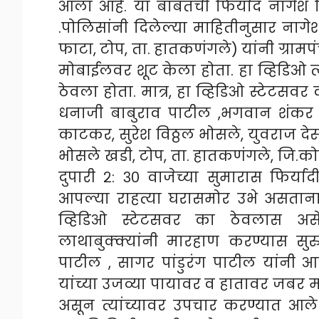
आला आहे. या बाबतची फिर्याद नागेश 
.पोलिसांनी दिलेल्या माहितीनुसार नाग
फाटा, टोप, ता. हातकणंगले) यांनी ग्राम
मोबाईलवर शूट केला होता. हा व्हिडिओ 
ठेवला होता. मात्र, हा व्हिडिओ स्टेटसव
धनाजी बाबुराव पाटील ,भगवान शंकर 
काटकर, सुरेश विठ्ठल भोसले, युवराज देस
भोसले खडी, टोप, ता. हातकणंगले, जि.
दुपारी २: ३० वाजेच्या सुमारास फिर्
आपल्या राहत्या घरासमोर उभे असताना
व्हिडिओ स्टेटसवर का ठेवलास अस
लाथाबुक्क्यांनी मारहाण करण्यास सु
पाटील , सागर पांडुरंग पाटील यांनी 
यांच्या उजव्या पायावर व हातावर जबर 
असून त्यांच्यावर उपचार करण्यात आले 