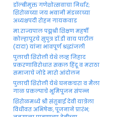
डॉल्बीमुक्त गणेशोत्सवाचा निर्धार;
शिरोळच्या जय भवानी मंडळाच्या
अध्यक्षपदी रोहन गायकवाड
मा.राज्यपाल पद्मश्री शिक्षण महर्षी
कोल्हापूरचे सुपुत्र डॉ.डी वाय पाटील
(दादा) यांना भावपूर्ण श्रद्धांजली
पुलाची शिरोली येथे लव्ह जिहाद
प्रकरणाविरोधात सकल हिंदू व मराठा
समाजाचे जोडे मारो आंदोलन
पुलाची शिरोली येथे घनकचरा व मैला
गाळ प्रकल्पाचे भूमिपूजन संपन्न
शिरोळमध्ये श्री संतुबाई देवी यात्रेला
विधीवत अभिषेक, पूजनाने प्रारंभ;