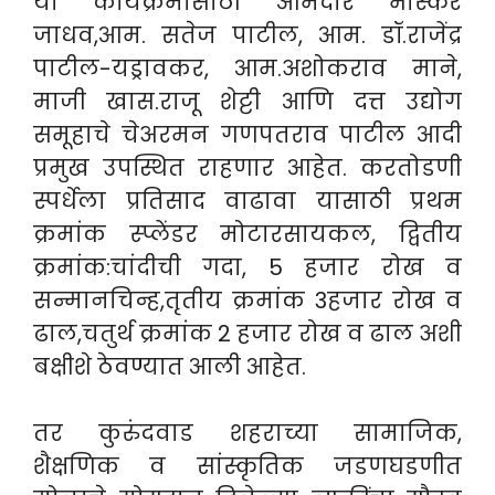
या कार्यक्रमासाठी आमदार भास्कर
जाधव,आम. सतेज पाटील, आम. डॉ.राजेंद्र
पाटील-यड्रावकर, आम.अशोकराव माने,
माजी खास.राजू शेट्टी आणि दत्त उद्योग
समूहाचे चेअरमन गणपतराव पाटील आदी
प्रमुख उपस्थित राहणार आहेत. करतोडणी
स्पर्धेला प्रतिसाद वाढावा यासाठी प्रथम
क्रमांक स्प्लेंडर मोटारसायकल, द्वितीय
क्रमांक:चांदीची गदा, 5 हजार रोख व
सन्मानचिन्ह,तृतीय क्रमांक 3हजार रोख व
ढाल,चतुर्थ क्रमांक 2 हजार रोख व ढाल अशी
बक्षीशे ठेवण्यात आली आहेत.
तर कुरुंदवाड शहराच्या सामाजिक,
शैक्षणिक व सांस्कृतिक जडणघडणीत