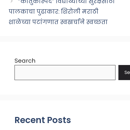
“कौतुकास्पद” विद्यार्थ्याच्या सुरक्षेसाठी
पालकाचा पुढाकार: शिरोली मराठी
शाळेच्या पटांगणात स्वखर्चाने स्वच्छता
Search
Se
Recent Posts