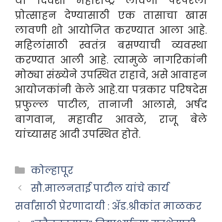
या दिवशी महाराष्ट्र लावणी परंपरेला
प्रोत्साहन देण्यासाठी एक तासाचा खास
लावणी शो आयोजित करण्यात आला आहे.
महिलांसाठी स्वतंत्र बसण्याची व्यवस्था
करण्यात आली आहे. त्यामुळे नागरिकांनी
मोठ्या संख्येने उपस्थित राहावे, असे आवाहन
आयोजकांनी केले आहे.या पत्रकार परिषदेस
प्रफुल्ल पाटील, तानाजी आलासे, अर्षद
बागवान, महावीर आवळे, राजू बेले
यांच्यासह आदी उपस्थित होते.
Categories
कोल्हापूर
सौ.मालनताई पाटील यांचे कार्य
सर्वांसाठी प्रेरणादायी : ॲड.श्रीकांत माळकर