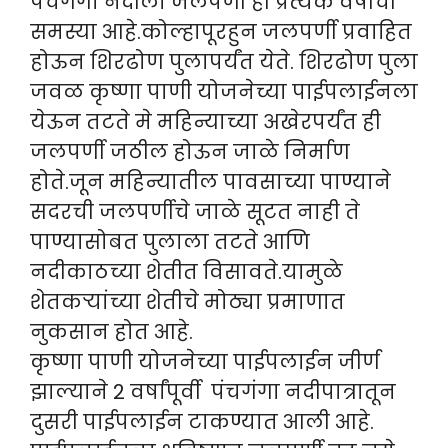
पंचगंगा नदीला जलपर्णी ही प्रत्येक वर्षीची
समस्या आहे.कोल्हापूरहुन जलपर्णी प्रवाहित
होऊन शिरढोण पुलापर्यंत येते. शिरढोण पुला
जवळ कृष्णा पाणी योजनेच्या पाईपलाईनला
येऊन तटते मे महिन्याच्या अखेरपर्यंत ही
जलपर्णी जठील होऊन जाळे निर्माण
होते.जून महिन्यातील पावसाच्या पाण्याने
सदरची जलपर्णीचे जाळे सूटत नाही ते
पाण्यासोबत पुलाला तटते आणि
नदीकाठच्या शेतीत विसावते.यामुळे
शेतकऱ्यांच्या शेतीचे मोठ्या प्रमाणात
नुकसान होत आहे.
कृष्णा पाणी योजनेच्या पाईपलाईन जीर्ण
झाल्याने 2 वर्षांपूर्वी पंचगंगा नदीपात्रातून
दुसरी पाईपलाईन टाकण्यात आली आहे.