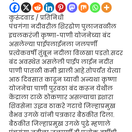
कुरुंदवाड / प्रतिनिधी
पंचगंगा नदीवरील शिरढोण पुलाजवळील
इचलकरंजी कृष्णा-पाणी योजनेच्या बंद
असलेल्या पाईपलाईनला जलपर्णी
प्रत्येकवर्षी तुंबून नदीला विळखा पडतो.सदर
बंद अवस्थेत असलेली पाईप लाईन नदीत
पाणी पातळी कमी झाली आहे.तोपर्यंत येत्या
आठ दिवसात काढून घ्यावी अन्यथा कृष्णा
योजनेचा पाणी पुरवठा बंद करून येथील
केंद्राला टाळे ठोकणार असल्याचा इशारा
शिवसेना उद्धव ठाकरे गटाचे जिल्हाप्रमुख
वैभव उगळे यांनी पत्रकार बैठकीत दिला.
बैठकीत जिल्हाप्रमुख उगळे पुढे म्हणाले