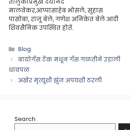
तालुकाप्रमुख दयानंद
मालवेकर,आप्पासाहेब भोसले, सुहास
पासोबा, राजू बेले, गणेश अनिकेत बेले आदी
शिवसैनिक उपस्थित होते.
Categories
Blog
बायोगॅस टॅंक मधून गॅस गळतीने उडाली
धावपळ
अखेर मृत्यूशी झुंज अपयशी ठरली
Search