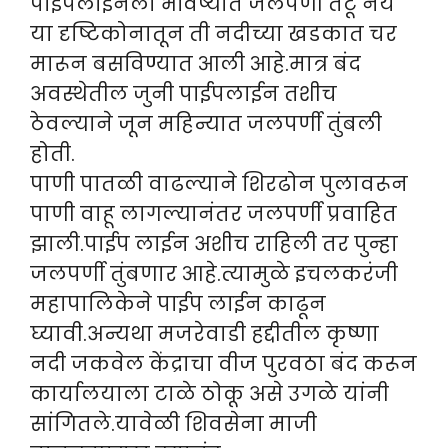
पाईपलाईनला भविष्यात जलपर्णी तटू नये
या दृष्टिकोनातून ती नदीच्या खडकात चर
मारून बसविण्यात आली आहे.मात्र बंद
अवस्थेतील जुनी पाईपलाईन तशीच
ठेवल्याने जून महिन्यात जलपर्णी तुंबली
होती.
पाणी पातळी वाढल्याने शिरढोन पुलावरून
पाणी वाहू लागल्यानंतर जलपर्णी प्रवाहित
झाली.पाईप लाईन अशीच राहिली तर पुन्हा
जलपर्णी तुंबणार आहे.त्यामुळे इचलकरंजी
महापालिकेने पाईप लाईन काढून
घ्यावी.अन्यथा मजरेवाडी हद्दीतील कृष्णा
नदी जकवेल केंद्राचा वीज पुरवठा बंद करून
कार्यालयाला टाळे ठोकू असे उगळे यांनी
सांगितले.यावेळी शिवसेना माजी