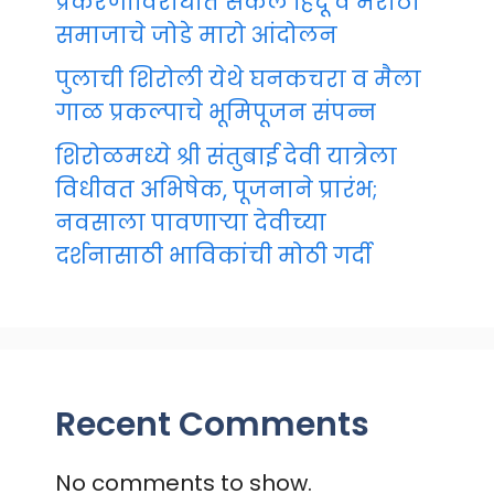
प्रकरणाविरोधात सकल हिंदू व मराठा
समाजाचे जोडे मारो आंदोलन
पुलाची शिरोली येथे घनकचरा व मैला
गाळ प्रकल्पाचे भूमिपूजन संपन्न
शिरोळमध्ये श्री संतुबाई देवी यात्रेला
विधीवत अभिषेक, पूजनाने प्रारंभ;
नवसाला पावणाऱ्या देवीच्या
दर्शनासाठी भाविकांची मोठी गर्दी
Recent Comments
No comments to show.