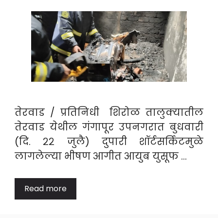
तेरवाड / प्रतिनिधी शिरोळ तालुक्यातील
तेरवाड येथील गंगापूर उपनगरात बुधवारी
(दि. २२ जुलै) दुपारी शॉर्टसर्किटमुळे
लागलेल्या भीषण आगीत आयुब युसूफ …
Read more