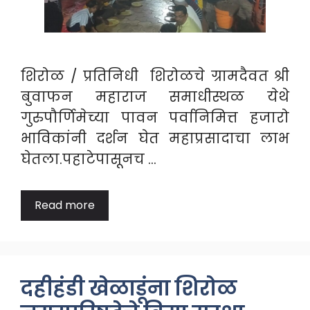
शिरोळ / प्रतिनिधी शिरोळचे ग्रामदैवत श्री
बुवाफन महाराज समाधीस्थळ येथे
गुरुपौर्णिमेच्या पावन पर्वानिमित्त हजारो
भाविकांनी दर्शन घेत महाप्रसादाचा लाभ
घेतला.पहाटेपासूनच …
Read more
दहीहंडी खेळाडूंना शिरोळ