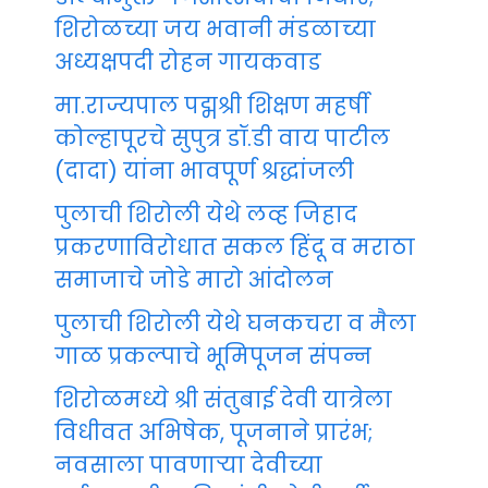
शिरोळच्या जय भवानी मंडळाच्या
अध्यक्षपदी रोहन गायकवाड
मा.राज्यपाल पद्मश्री शिक्षण महर्षी
कोल्हापूरचे सुपुत्र डॉ.डी वाय पाटील
(दादा) यांना भावपूर्ण श्रद्धांजली
पुलाची शिरोली येथे लव्ह जिहाद
प्रकरणाविरोधात सकल हिंदू व मराठा
समाजाचे जोडे मारो आंदोलन
पुलाची शिरोली येथे घनकचरा व मैला
गाळ प्रकल्पाचे भूमिपूजन संपन्न
शिरोळमध्ये श्री संतुबाई देवी यात्रेला
विधीवत अभिषेक, पूजनाने प्रारंभ;
नवसाला पावणाऱ्या देवीच्या