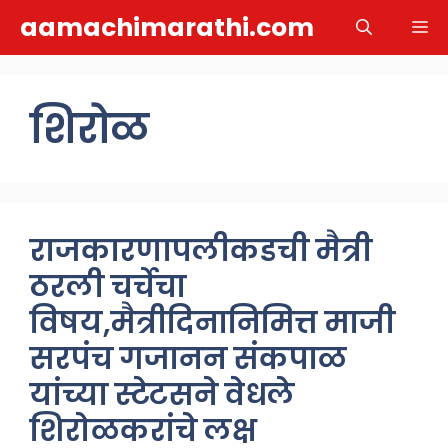
Skip
aamachimarathi.com
M
to
content
शिरोळ
राजकारणापलीकडची मैत्री
ठरली चर्चेचा
विषय,मैत्रीदिनानिमित्त माजी
सरपंच गजानन संकपाळ
यांच्या स्टेटसने वेधले
शिरोळकरांचे लक्ष