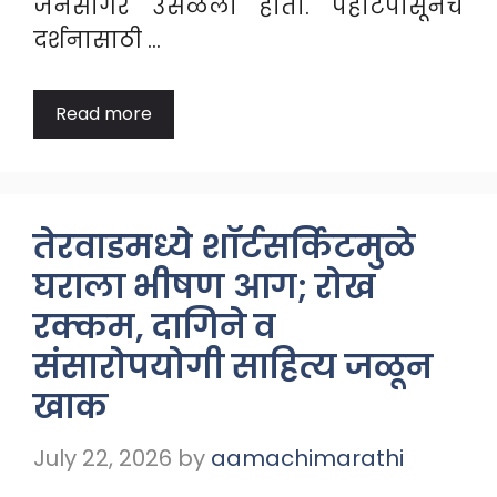
जनसागर उसळला होता. पहाटेपासूनच
दर्शनासाठी …
Read more
तेरवाडमध्ये शॉर्टसर्किटमुळे
घराला भीषण आग; रोख
रक्कम, दागिने व
संसारोपयोगी साहित्य जळून
खाक
July 22, 2026
by
aamachimarathi