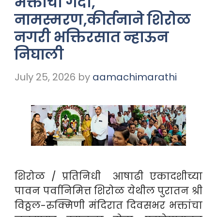
भक्तांची गर्दी,
नामस्मरण,कीर्तनाने शिरोळ
नगरी भक्तिरसात न्हाऊन
निघाली
July 25, 2026
by
aamachimarathi
शिरोळ / प्रतिनिधी आषाढी एकादशीच्या
पावन पर्वानिमित्त शिरोळ येथील पुरातन श्री
विठ्ठल-रुक्मिणी मंदिरात दिवसभर भक्तांचा