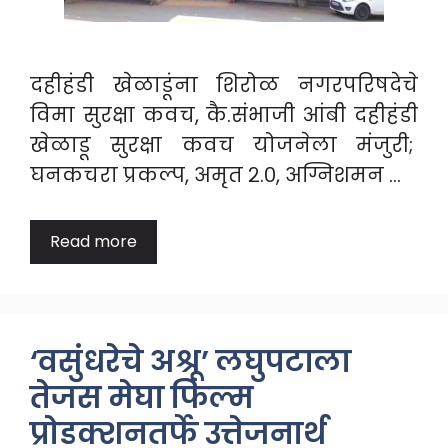
दहीहंडी खेळाडूंना शिरोळ नगरपरिषदेचे
विमा सुरक्षा कवच, कै.संभाजी आंबी दहीहंडी
खेळाडू सुरक्षा कवच योजनेला मंजुरी;
घनकचरा प्रकल्प, अमृत २.०, अग्निशमन …
Read more
‘वसुंधरेचे अश्रू’ लघुपटाला
तेजस मेघा फिल्म
प्रोडक्शनतर्फे उत्तेजनार्थ