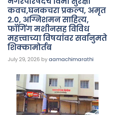
नगरपरिषदेचे विमा सुरक्षा
कवच,घनकचरा प्रकल्प, अमृत
२.०, अग्निशमन साहित्य,
फॉगिंग मशीनसह विविध
महत्त्वाच्या विषयांवर सर्वानुमते
शिक्कामोर्तब
July 29, 2026
by
aamachimarathi