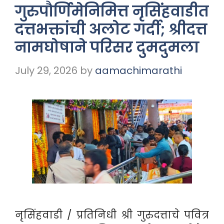
गुरुपौर्णिमेनिमित्त नृसिंहवाडीत
दत्तभक्तांची अलोट गर्दी; श्रीदत्त
नामघोषाने परिसर दुमदुमला
July 29, 2026
by
aamachimarathi
नृसिंहवाडी / प्रतिनिधी श्री गुरुदत्ताचे पवित्र