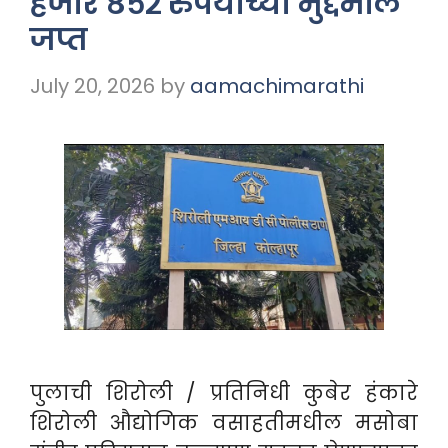
हजार ८५२ रुपयांच्या मुद्देमाल
जप्त
July 20, 2026
by
aamachimarathi
पुलाची शिरोली / प्रतिनिधी कुबेर हंकारे
शिरोली औद्योगिक वसाहतीमधील मसोबा