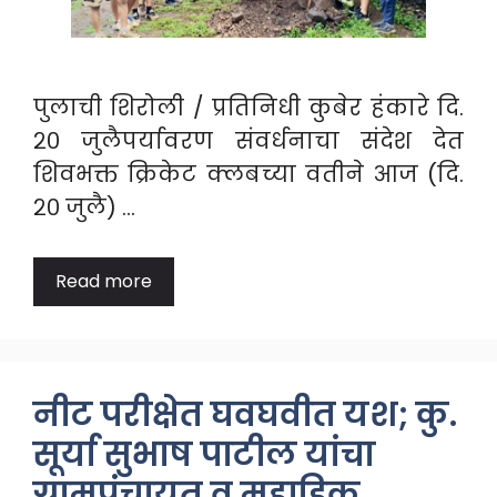
पुलाची शिरोली / प्रतिनिधी कुबेर हंकारे दि.
२० जुलैपर्यावरण संवर्धनाचा संदेश देत
शिवभक्त क्रिकेट क्लबच्या वतीने आज (दि.
२० जुलै) …
Read more
नीट परीक्षेत घवघवीत यश; कु.
सूर्या सुभाष पाटील यांचा
ग्रामपंचायत व महाडिक