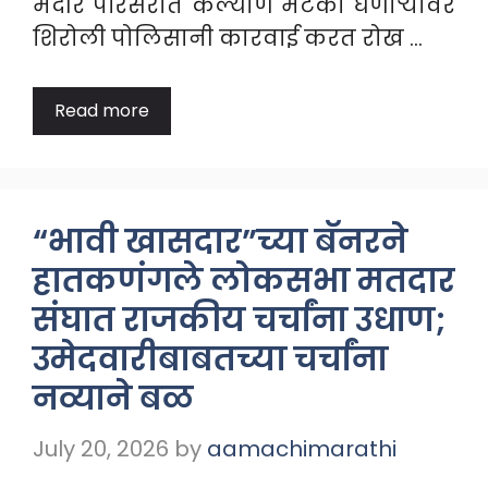
मंदीर परिसरात कल्याण मटका घेणाऱ्यावर
शिरोली पोलिसानी कारवाई करत रोख …
Read more
“भावी खासदार”च्या बॅनरने
हातकणंगले लोकसभा मतदार
संघात राजकीय चर्चांना उधाण;
उमेदवारीबाबतच्या चर्चांना
नव्याने बळ
July 20, 2026
by
aamachimarathi