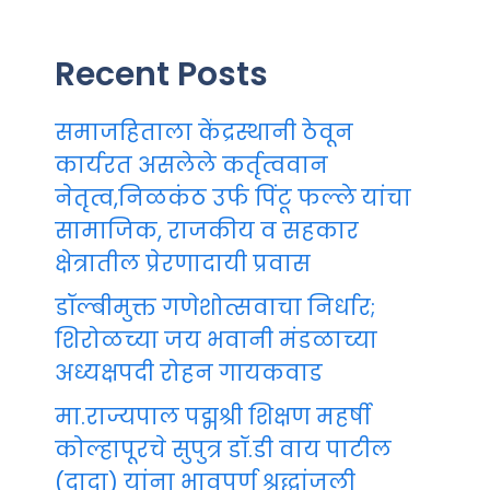
Recent Posts
समाजहिताला केंद्रस्थानी ठेवून
कार्यरत असलेले कर्तृत्ववान
नेतृत्व,निळकंठ उर्फ पिंटू फल्ले यांचा
सामाजिक, राजकीय व सहकार
क्षेत्रातील प्रेरणादायी प्रवास
डॉल्बीमुक्त गणेशोत्सवाचा निर्धार;
शिरोळच्या जय भवानी मंडळाच्या
अध्यक्षपदी रोहन गायकवाड
मा.राज्यपाल पद्मश्री शिक्षण महर्षी
कोल्हापूरचे सुपुत्र डॉ.डी वाय पाटील
(दादा) यांना भावपूर्ण श्रद्धांजली