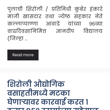
पुलाची शिरोली / प्रतिनिधी कुबेर हंकारे
माजी खासदार तथा ज्येष्ठ सहकार नेते
कल्लाप्पाण्णा आवाडे यांच्या ९६व्या
वाढदिवसानिमित्त ज्ञानदीप विद्यालय
(जिल्हा …
Read more
शिरोली औद्योगिक
वसाहतीमध्ये मटका
घेणाऱ्यावर कारवाई करत १