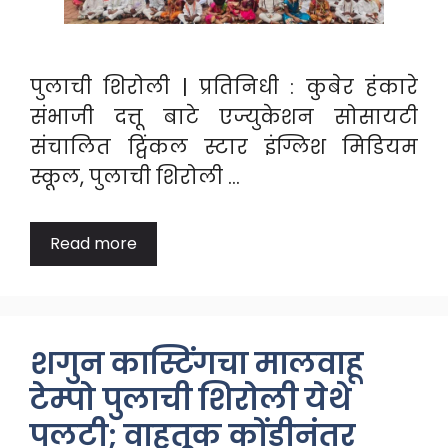
पुलाची शिरोली | प्रतिनिधी : कुबेर हंकारे
संभाजी दत्तू बाटे एज्युकेशन सोसायटी
संचालित ट्विंकल स्टार इंग्लिश मिडियम
स्कूल, पुलाची शिरोली …
Read more
शगुन कास्टिंगचा मालवाहू
टेम्पो पुलाची शिरोली येथे
पलटी; वाहतूक कोंडीनंतर