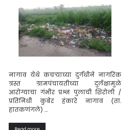
नागाव येथे कचऱ्याच्या दुर्गंधीने नागरिक
त्रस्त ग्रामपंचायतीच्या दुर्लक्षामुळे
आरोग्याचा गंभीर प्रश्न पुलाची शिरोली /
प्रतिनिधी कुबेर हंकारे नागाव (ता.
हातकणंगले) …
Read more