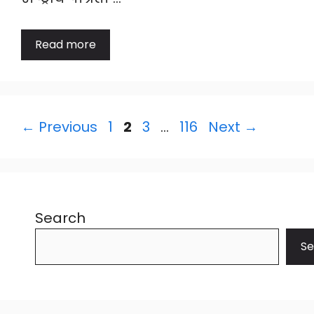
Read more
Page
Page
Page
Page
←
Previous
1
2
3
…
116
Next
→
Search
Se