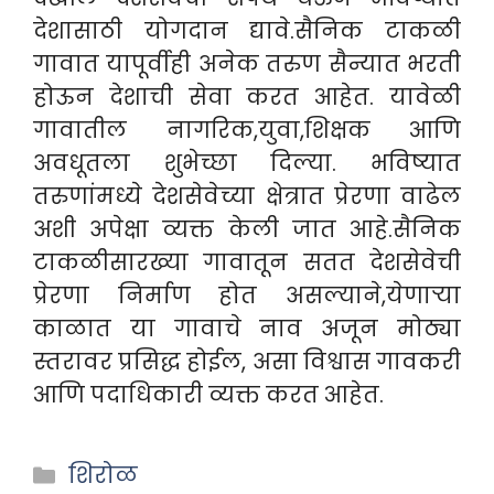
देशासाठी योगदान द्यावे.सैनिक टाकळी
गावात यापूर्वीही अनेक तरुण सैन्यात भरती
होऊन देशाची सेवा करत आहेत. यावेळी
गावातील नागरिक,युवा,शिक्षक आणि
अवधूतला शुभेच्छा दिल्या. भविष्यात
तरुणांमध्ये देशसेवेच्या क्षेत्रात प्रेरणा वाढेल
अशी अपेक्षा व्यक्त केली जात आहे.सैनिक
टाकळीसारख्या गावातून सतत देशसेवेची
प्रेरणा निर्माण होत असल्याने,येणाऱ्या
काळात या गावाचे नाव अजून मोठ्या
स्तरावर प्रसिद्ध होईल, असा विश्वास गावकरी
आणि पदाधिकारी व्यक्त करत आहेत.
Categories
शिरोळ