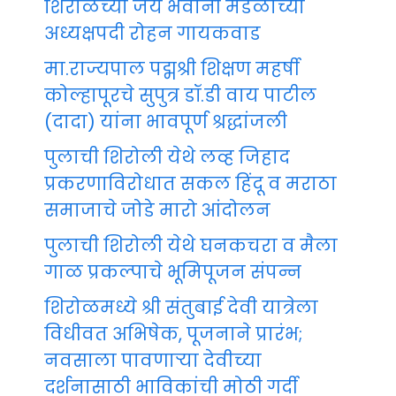
शिरोळच्या जय भवानी मंडळाच्या
अध्यक्षपदी रोहन गायकवाड
मा.राज्यपाल पद्मश्री शिक्षण महर्षी
कोल्हापूरचे सुपुत्र डॉ.डी वाय पाटील
(दादा) यांना भावपूर्ण श्रद्धांजली
पुलाची शिरोली येथे लव्ह जिहाद
प्रकरणाविरोधात सकल हिंदू व मराठा
समाजाचे जोडे मारो आंदोलन
पुलाची शिरोली येथे घनकचरा व मैला
गाळ प्रकल्पाचे भूमिपूजन संपन्न
शिरोळमध्ये श्री संतुबाई देवी यात्रेला
विधीवत अभिषेक, पूजनाने प्रारंभ;
नवसाला पावणाऱ्या देवीच्या
दर्शनासाठी भाविकांची मोठी गर्दी