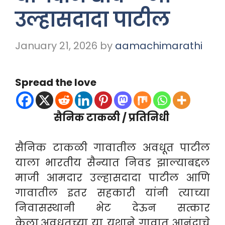
उल्हासदादा पाटील
January 21, 2026
by
aamachimarathi
Spread the love
सैनिक टाकळी / प्रतिनिधी
सैनिक टाकळी गावातील अवधूत पाटील
याला भारतीय सैन्यात निवड झाल्याबद्दल
माजी आमदार उल्हासदादा पाटील आणि
गावातील इतर सहकारी यांनी त्याच्या
निवासस्थानी भेट देऊन सत्कार
केला.अवधूतच्या या यशाने गावात आनंदाचे