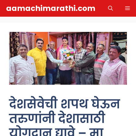
Skip
aamachimarathi.com
M
to
content
देशसेवेची शपथ घेऊन
तरुणांनी देशासाठी
योगदान द्यावे – मा