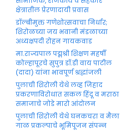
सामाजिक, राजकीय व सहकार
क्षेत्रातील प्रेरणादायी प्रवास
डॉल्बीमुक्त गणेशोत्सवाचा निर्धार;
शिरोळच्या जय भवानी मंडळाच्या
अध्यक्षपदी रोहन गायकवाड
मा.राज्यपाल पद्मश्री शिक्षण महर्षी
कोल्हापूरचे सुपुत्र डॉ.डी वाय पाटील
(दादा) यांना भावपूर्ण श्रद्धांजली
पुलाची शिरोली येथे लव्ह जिहाद
प्रकरणाविरोधात सकल हिंदू व मराठा
समाजाचे जोडे मारो आंदोलन
पुलाची शिरोली येथे घनकचरा व मैला
गाळ प्रकल्पाचे भूमिपूजन संपन्न