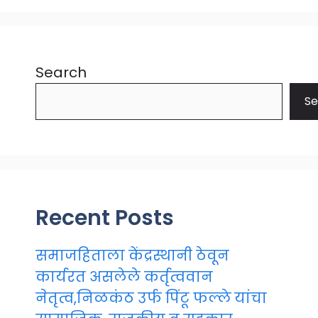
Search
Se
Recent Posts
समाजहिताला केंद्रस्थानी ठेवून
कार्यरत असलेले कर्तृत्ववान
नेतृत्व,निळकंठ उर्फ पिंटू फल्ले यांचा