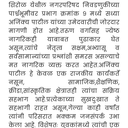
शिरोळ येथील नगरपरिषद निवडणुकीच्या
पार्श्वभूमीवर प्रभाग क्रमांक ९ मध्ये सध्या
अजिंक्य पाटील यांच्या उमेदवारीची जोरदार
मागणी होत आहे.तरुण वर्गासह ज्येष्ठ
नागरिकही याबाबत पुढाकार घेत
असून,त्यांचे नेतृत्व सक्षम,अभ्यासू व
सर्वसामान्यांच्या प्रश्नांशी समरस असल्याचे
मत नागरिक व्यक्त करत आहेत.अजिंक्य
पाटील हे केवळ एक राजकीय कार्यकर्ते
नसून, सामाजिक,शैक्षणिक,
क्रीडा,सांस्कृतिक क्षेत्रातही त्यांचा सक्रिय
सहभाग आहे.प्रत्येकाच्या सुखदुःखात ते
सहभागी राहत असून,गेल्या काही वर्षांत
त्यांनी परिसरात भक्कम जनसंपर्क उभा
केला आहे. विशेषतः युवकांमध्ये त्यांची एक