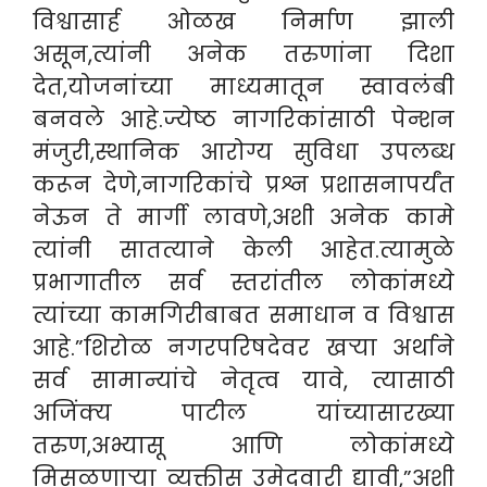
विश्वासार्ह ओळख निर्माण झाली
असून,त्यांनी अनेक तरुणांना दिशा
देत,योजनांच्या माध्यमातून स्वावलंबी
बनवले आहे.ज्येष्ठ नागरिकांसाठी पेन्शन
मंजुरी,स्थानिक आरोग्य सुविधा उपलब्ध
करून देणे,नागरिकांचे प्रश्न प्रशासनापर्यंत
नेऊन ते मार्गी लावणे,अशी अनेक कामे
त्यांनी सातत्याने केली आहेत.त्यामुळे
प्रभागातील सर्व स्तरांतील लोकांमध्ये
त्यांच्या कामगिरीबाबत समाधान व विश्वास
आहे.”शिरोळ नगरपरिषदेवर खऱ्या अर्थाने
सर्व सामान्यांचे नेतृत्व यावे, त्यासाठी
अजिंक्य पाटील यांच्यासारख्या
तरुण,अभ्यासू आणि लोकांमध्ये
मिसळणाऱ्या व्यक्तीस उमेदवारी द्यावी,”अशी