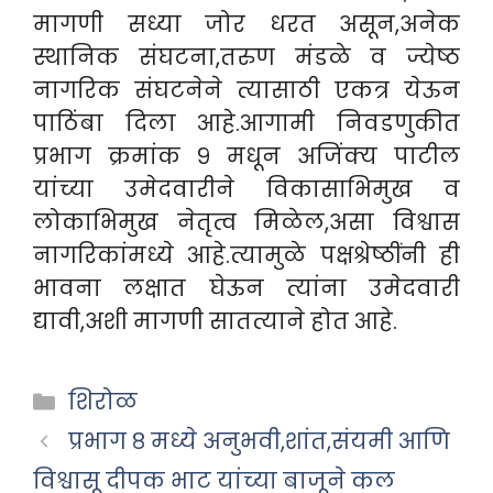
मागणी सध्या जोर धरत असून,अनेक
स्थानिक संघटना,तरुण मंडळे व ज्येष्ठ
नागरिक संघटनेने त्यासाठी एकत्र येऊन
पाठिंबा दिला आहे.आगामी निवडणुकीत
प्रभाग क्रमांक ९ मधून अजिंक्य पाटील
यांच्या उमेदवारीने विकासाभिमुख व
लोकाभिमुख नेतृत्व मिळेल,असा विश्वास
नागरिकांमध्ये आहे.त्यामुळे पक्षश्रेष्ठींनी ही
भावना लक्षात घेऊन त्यांना उमेदवारी
द्यावी,अशी मागणी सातत्याने होत आहे.
Categories
शिरोळ
प्रभाग ८ मध्ये अनुभवी,शांत,संयमी आणि
विश्वासू दीपक भाट यांच्या बाजूने कल