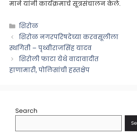
माने यांनी कार्यक्रमाचे सूत्रसंचालन केले.
Categories
शिरोळ
शिरोळ नगरपरिषदेच्या करवसूलीला
स्थगिती – पृथ्वीराजसिंह यादव
शिरोली फाटा येथे वादावादीत
हाणामारी, पोलिसांची हस्तक्षेप
Search
Se