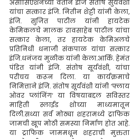
असोसिएशनच्या वतीने इंजि संतोष सुर्यवंशी
यांचा सत्कार इंजि. नितीन शेट्टी यांनी केला,
इंजि. सुजित पाटील यांनी हायटेक
केमिकलचे मालक रावसाहेब पाटील यांचा
सत्कार केला, तर हायटेक केमिअलचे
प्रतिनिधी धनाजी संकपाळ यांचा सत्कार
इंजि.धनंजय मुळीक यांनी केला.आर्कि. हेमंत
पंडित यांनी इंजि. संतोष सूर्यवंशी, यांचा
परीचय करून दिला. या कार्यक्रमाचे
निमित्ताने इंजि. संतोष सूर्यवंशी यांनी ‘फ्लाय
ओवर प्लांनिंग’ या विषयाबद्दल सविस्तर
माहिती स्लाईड शोच्या माध्यमातून
दिली.सध्या सर्व मोठ्या शहरामध्ये ट्राफिक
जामची खूप मोठी समस्या निर्माण होत आहे.
या ट्राफिक जाममधून शहराची मुक्तता