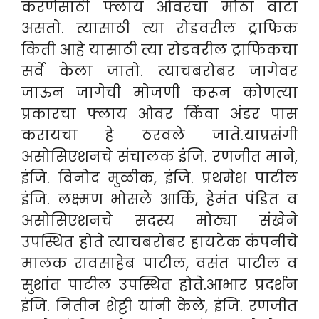
करणेसाठी फ्लाय ओवरचा मोठा वाटा
असतो. त्यासाठी त्या रोडवरील ट्राफिक
किती आहे यासाठी त्या रोडवरील ट्राफिकचा
सर्वे केला जातो. त्याचबरोबर जागेवर
जाऊन जागेची मोजणी करून कोणत्या
प्रकारचा फ्लाय ओवर किंवा अंडर पास
करायचा हे ठरवले जाते.याप्रसंगी
असोसिएशनचे संचालक इंजि. रणजीत माने,
इंजि. विनोद मुळीक, इंजि. प्रथमेश पाटील
इंजि. लक्ष्मण भोसले आर्कि, हेमंत पंडित व
असोसिएशनचे सदस्य मोठ्या संखेने
उपस्थित होते त्याचबरोबर हायटेक कंपनीचे
मालक रावसाहेब पाटील, वसंत पाटील व
सुशांत पाटील उपस्थित होते.आभार प्रदर्शन
इंजि. नितीन शेट्टी यांनी केले, इंजि. रणजीत