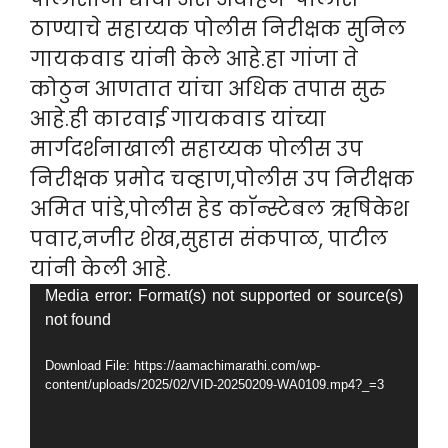
ठाण्याचे सहाय्यक पोलीस निरीक्षक सुनिल
गायकवाड यांनी केले आहे.हा गांजा ते
कोठुन आणतात यांचा अधिक तपास सुरु
आहे.ही कारवाई गायकवाड यांच्या
मार्गदर्शनाखाली सहाय्यक पोलीस उप
निरीक्षक प्रमोद चव्हाण,पोलीस उप निरीक्षक
अमित पांडे,पोलीस हेड काॅन्स्टेबल ऋषिकेश
पवार,नजीर शेख,सुहास संकपाळ, पाटील
यांनी केली आहे.
Video
Media error: Format(s) not supported or source(s)
not found
Player
Download File: https://aamachimarathi.com/wp-
content/uploads/2025/02/VID-20250209-WA0109.mp4?_=3