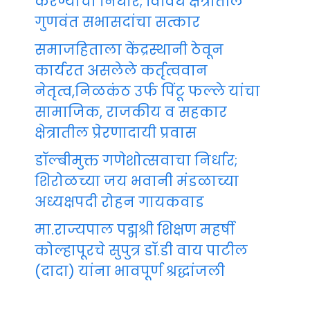
करण्याचा निर्धार; विविध क्षेत्रातील
गुणवंत सभासदांचा सत्कार
समाजहिताला केंद्रस्थानी ठेवून
कार्यरत असलेले कर्तृत्ववान
नेतृत्व,निळकंठ उर्फ पिंटू फल्ले यांचा
सामाजिक, राजकीय व सहकार
क्षेत्रातील प्रेरणादायी प्रवास
डॉल्बीमुक्त गणेशोत्सवाचा निर्धार;
शिरोळच्या जय भवानी मंडळाच्या
अध्यक्षपदी रोहन गायकवाड
मा.राज्यपाल पद्मश्री शिक्षण महर्षी
कोल्हापूरचे सुपुत्र डॉ.डी वाय पाटील
(दादा) यांना भावपूर्ण श्रद्धांजली