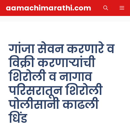
Skip
aamachimarathi.com
M
to
content
गांजा सेवन करणारे व
विक्री करणाऱ्यांची
शिरोली व नागाव
परिसरातून शिरोली
पोलीसानी काढली
धिंड