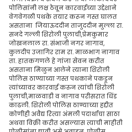
पोलिसांनी लक्ष ठेवून कारवाईच्या उद्देशाने
वेगवेगळी पथके तयार करून गस्त घालत
असताना जियाऊददीन ताजुददीन मुल्ला रा.
सनदे गल्ली शिरोली पुलाची,प्रेमकुमार
जोखनलाल रा. संभाजी नगर नागाव,
कुलदीप उजागिर राम रा. माळभाग नागाव
ता. हातकगणले हे गांजा सेवन करीत
असताना मिळुन आलेने त्याना शिरोली
पोलिस ठाण्याच्या गस्त पथकाने पकडून
त्यांच्यावर कारवाई करुन त्यांची शिरोली
पुलाची,माळवाडी व नागाव परीसरात धिंड
काढली. शिरोली पोलिस ठाण्याच्या हद्दीत
कोणीही अवैद्य रित्या अंमली पदार्थाचा साठा
अथवा विक्री करीत असल्यास त्याची माहीती
पोलीसांना द्यावी असे अवाहन पोलीस