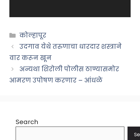
Categories
कोल्हापूर
उदगाव येथे तरुणाचा धारदार शस्त्राने
वार करून खून
अन्यथा शिरोली पोलीस ठाण्यासमोर
आमरण उपोषण करणार – आंधळे
Search
Se