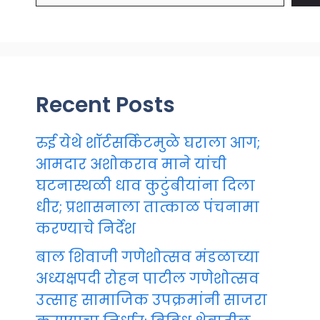
Recent Posts
रुई येथे शॉर्टसर्किटमुळे घराला आग;
आमदार अशोकराव माने यांची
घटनास्थळी धाव कुटुंबीयांना दिला
धीर; प्रशासनाला तात्काळ पंचनामा
करण्याचे निर्देश
बाल शिवाजी गणेशोत्सव मंडळाच्या
अध्यक्षपदी रोहन पाटील गणेशोत्सव
उत्साह सामाजिक उपक्रमांनी साजरा