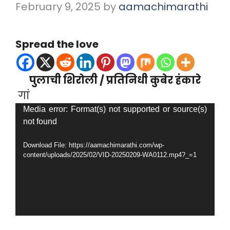
February 9, 2025
by
aamachimarathi
Spread the love
पुलाची शिरोली / प्रतिनिधी कुबेर हंकारे
गां
Video
Media error: Format(s) not supported or source(s)
not found
Player
Download File: https://aamachimarathi.com/wp-
content/uploads/2025/02/VID-20250209-WA0112.mp4?_=1