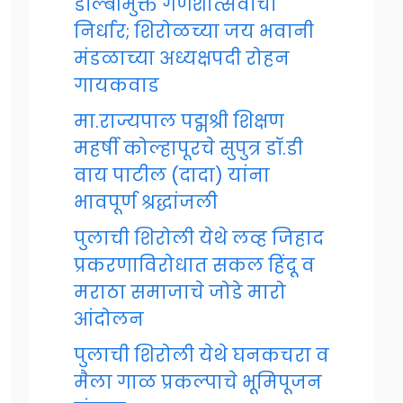
डॉल्बीमुक्त गणेशोत्सवाचा
निर्धार; शिरोळच्या जय भवानी
मंडळाच्या अध्यक्षपदी रोहन
गायकवाड
मा.राज्यपाल पद्मश्री शिक्षण
महर्षी कोल्हापूरचे सुपुत्र डॉ.डी
वाय पाटील (दादा) यांना
भावपूर्ण श्रद्धांजली
पुलाची शिरोली येथे लव्ह जिहाद
प्रकरणाविरोधात सकल हिंदू व
मराठा समाजाचे जोडे मारो
आंदोलन
पुलाची शिरोली येथे घनकचरा व
मैला गाळ प्रकल्पाचे भूमिपूजन