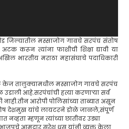
 बीड जिल्यातील मस्साजोग गावचे सरपंच संतोष
 अटक करून त्यांना फाशीची शिक्षा द्यावी या
 अखिल भारतीय मराठा महासंघाचे पदाधिकारी
्यामधील मस्साजोग गावचे सरपंच
बळ उडाली आहे.सरपंचांची हत्या करणाऱ्या सर्व
ाही.तीन आरोपी पोलिसांच्या ताब्यात असून
देशमुख यांचे लायटरने डोळे जाळले,संपूर्ण
नव्हता म्हणून त्यांच्या छातीवर उड्या
जपचे आमदार सुरेश धस यांनी व्यक्त केला