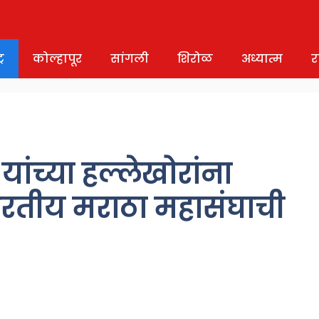
र
कोल्हापूर
सांगली
शिरोळ
अध्यात्म
र
ांच्या हल्लेखोरांना
तीय मराठा महासंघाची