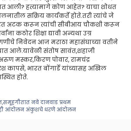
ण्यात आली? हत्यामागे कोण आहेत? याचा शोधत
लनातील सक्रिय कार्यकर्ते होते.तरी त्यांचे जे
्वरित अटक करून त्यांची सीबीआय चौकशी करून
वांना कठोर शिक्षा ‌द्यावी अन्यथा उग्र
ागणीचे निवेदन आज मराठा महासंघाच्या वतीने
देण्यात आले.यावेळी संतोष सावंत,शहाजी
रुण मस्कर,किरण पोवार, रामचंद्र
श कापसे, भारत बोंगार्डे यांच्यासह अखिल
्थित होते.
साहात,समूहगीतात नवे दानवाड प्रथम
ही आंदोलन अंकुशचे धरणे आंदोलन