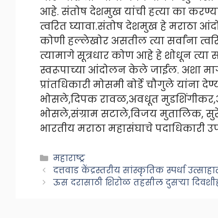
आहे. संतोष देशमुख यांची हत्या का कर
त्वरित घ्यावा.संतोष देशमुख हे मराठा आंदो
कोणी हल्लेखोर असतील त्या सर्वांना त
त्यामागे सूत्रधार कोण आहे हे शोधून त्या सर्
स्वरूपाच्या आंदोलन केले जाईल. अशा म
प्रांतधिकारी मोसमी बोर्डे चौगुले यांना 
भोसले,दिपक रावळ,अवधूत मुडशिंगीकर,अ
भोसले,संग्राम सटाले,विजय मुतालिक, सुरे
भारतीय मराठा महासंघाचे पदाधिकारी उपस
Categories
महाराष्ट्र
दत्तवाड केंद्रस्तरीय सांस्कृतिक स्पर्धा उत्
ऊस दरासाठी शिरोळ तहसील दुसऱ्या दिवशी