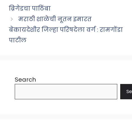
ब्रिगेडचा पाठिंबा
मराठी शाळेची नूतन इमारत
बेकायदेशीर जिल्हा परिषदेला वर्ग : रामगोंडा
पाटील
Search
Se