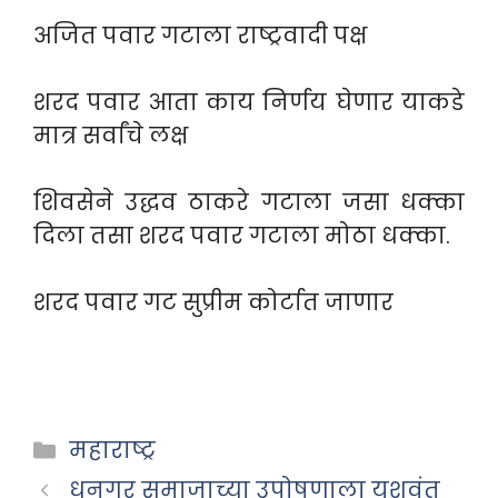
अजित पवार गटाला राष्ट्रवादी पक्ष
शरद पवार आता काय निर्णय घेणार याकडे
मात्र सर्वांचे लक्ष
शिवसेने उद्धव ठाकरे गटाला जसा धक्का
दिला तसा शरद पवार गटाला मोठा धक्का.
शरद पवार गट सुप्रीम कोर्टात जाणार
Categories
महाराष्ट्र
धनगर समाजाच्या उपोषणाला यशवंत