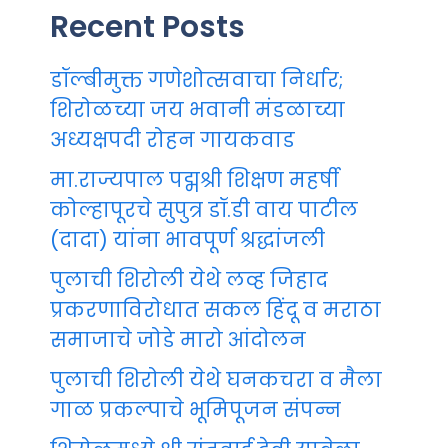
Recent Posts
डॉल्बीमुक्त गणेशोत्सवाचा निर्धार;
शिरोळच्या जय भवानी मंडळाच्या
अध्यक्षपदी रोहन गायकवाड
मा.राज्यपाल पद्मश्री शिक्षण महर्षी
कोल्हापूरचे सुपुत्र डॉ.डी वाय पाटील
(दादा) यांना भावपूर्ण श्रद्धांजली
पुलाची शिरोली येथे लव्ह जिहाद
प्रकरणाविरोधात सकल हिंदू व मराठा
समाजाचे जोडे मारो आंदोलन
पुलाची शिरोली येथे घनकचरा व मैला
गाळ प्रकल्पाचे भूमिपूजन संपन्न