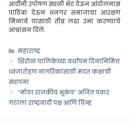
आदींनी उपोषण स्थळी भेट देऊन आंदोलनास
पाठिंबा देऊन धनगर समाजाचा आरक्षण
मिळावे यासाठी तीव्र लढा उभा करण्याचे
आश्वासन दिले.
Categories
महाराष्ट्र
शिरोळ पालिकेच्या वर्धापन दिनानिमित्त
ध्वजारोहण नागरिकांसाठी मदत कक्षाची
स्थापना
“मोठा राजकीय भूकंप” अजित पवार
गटाला राष्ट्रवादी पक्ष आणि चिन्ह