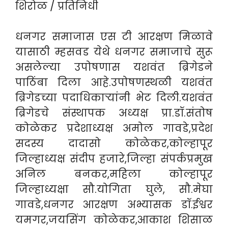
शिरोळ / प्रतिनिधी
धनगर समाजास एस टी आरक्षण मिळावे
यासाठी म्हसवड येथे धनगर समाजाचे सुरू
असलेल्या उपोषणास यशवंत ब्रिगेडने
पाठिंबा दिला आहे.उपोषणस्थळी यशवंत
ब्रिगेडच्या पदाधिकाऱ्यांनी भेट दिली.यशवंत
ब्रिगेडचे संस्थापक अध्यक्ष प्रा.डॉ.संतोष
कोळेकर प्रदेशाध्यक्ष अमोल गावडे,प्रदेश
सदस्य दादासो कोळेकर,कोल्हापूर
जिल्हाध्यक्ष संदीप हजारे,जिल्हा संपर्कप्रमुख
अनिल बनकर,महिला कोल्हापूर
जिल्हाध्यक्षा सौ.योगिता घुले, सौ.मेघा
गावडे,धनगर आरक्षण अभ्यासक डॉ.ईश्वर
यमगर,जयसिंग कोळेकर,आकाश शिसाळ