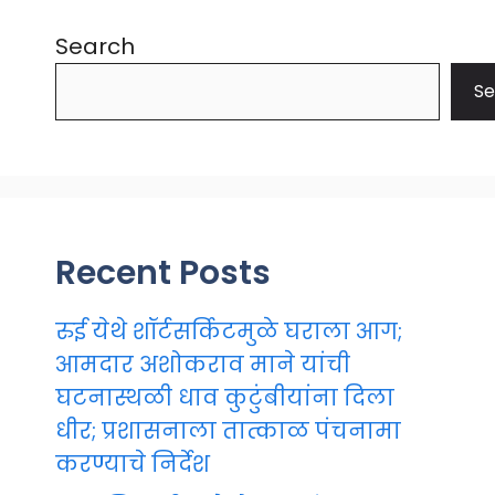
Search
Se
Recent Posts
रुई येथे शॉर्टसर्किटमुळे घराला आग;
आमदार अशोकराव माने यांची
घटनास्थळी धाव कुटुंबीयांना दिला
धीर; प्रशासनाला तात्काळ पंचनामा
करण्याचे निर्देश