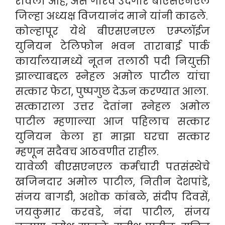
रोवला आहे, असे गौरव उदगार बीएसएनएल
जिल्हा अध्यक्ष विजयानंद माने यांनी काढले.
कोल्हापूर येथे बीएसएनएल एम्प्लॉईज
युनियन टेलिफोन भवन ताराबाई पार्क
कार्यालयामध्ये नूतन तलाठी पदी नियुक्ती
झाल्याबद्दल स्नेहल अमोल पाटील यांचा
सत्कार फेटा, पुष्पगुछ देऊन करण्यात आला.
सत्काराला उत्तर देतांना स्नेहल अमोल
पाटील म्हणाल्या आज पहिलाच सत्कार
युनियन केला हा माझा घरचा सत्कार
म्हणून सदैवच आठवणीत राहील.
यावेळी बीएसएनएल कर्मचारी पतसंस्थेचे
खजिनदार अमोल पाटील, नितीन देशपांडे,
संजय बागडी, अशोक कांबळे, संदीप दिवसें,
जयकुमार करवडे, नंदा पाटील, संजय