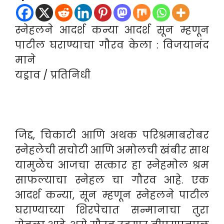
स्नेहलने आदर्श कन्या आदर्श सून म्हणून
पाटील घराण्याचा गौरव केला : विजयानंद
माने
यड्राव / प्रतिनिधी
जिद्द, चिकाटी आणि अथक परिश्रमाबरोबर
स्नेहलेची सचोटी आणि अमोलची खंबीर साथ
यामुळेच आजचा सत्कार हा स्नेहमोल श्रम
साफल्याचा स्नेहल चा गौरव आहे. एक
आदर्श कन्या, सून म्हणून स्नेहलने पाटील
घराण्याच्या शिरपेचात सन्मानाचा तुरा