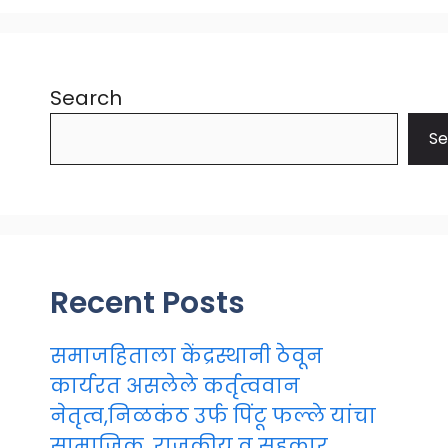
Search
Se
Recent Posts
समाजहिताला केंद्रस्थानी ठेवून
कार्यरत असलेले कर्तृत्ववान
नेतृत्व,निळकंठ उर्फ पिंटू फल्ले यांचा
सामाजिक, राजकीय व सहकार