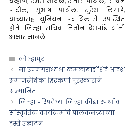
चव्हाण, रमेश मावळे, सतीश पाटील, सचिन
पाटील, सुभाष पाटील, सुरेश लिगाडे,
यांच्यासह युनियन पदाधिकारी उपस्थित
होते. जिल्हा सचिव नितीन देशपांडे यांनी
आभार मानले.
Categories
कोल्हापूर
मा उपनगराध्यक्षा कमलाबाई शिंदे आदर्श
समाजसेविका हिरकणी पुरस्काराने
सन्मानित
जिल्हा परिषदेच्या जिल्हा क्रीडा स्पर्धा व
सांस्कृतिक कार्यक्रमांचे पालकमंत्र्यांच्या
हस्ते उद्घाटन