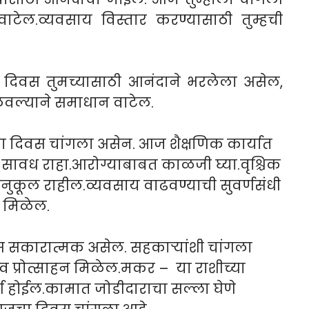
ाटेल.व्यवसाय विस्तार करण्यासाठी तुम्हची
दिवस तुमच्यासाठी आनंदाने भरलेला असेल,
ालवल्याने समाधान वाटेल.
ा दिवस चांगला असेन. आज शैक्षणिक कार्यात
 सावध राहा.आरोग्याबाबत काळजी घ्या.वृश्चिक
नुकूल राहील.व्यवसाय वाढवण्याची सुवर्णसंधी
 मिळेल.
 सकारात्मक असेल. सहकाऱ्यांशी चांगला
व प्रोत्साहन मिळेल.मकर – या राशीच्या
र्ण होईल.कामात जोडीदाराचा सल्ला घेणे