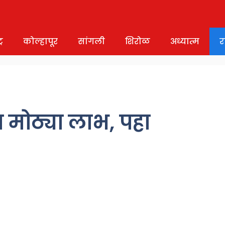
र
कोल्हापूर
सांगली
शिरोळ
अध्यात्म
र
ा मोठ्या लाभ, पहा