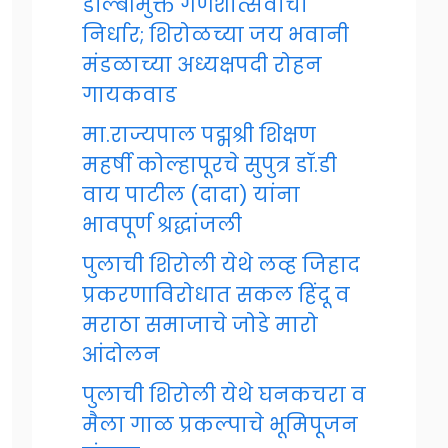
डॉल्बीमुक्त गणेशोत्सवाचा
निर्धार; शिरोळच्या जय भवानी
मंडळाच्या अध्यक्षपदी रोहन
गायकवाड
मा.राज्यपाल पद्मश्री शिक्षण
महर्षी कोल्हापूरचे सुपुत्र डॉ.डी
वाय पाटील (दादा) यांना
भावपूर्ण श्रद्धांजली
पुलाची शिरोली येथे लव्ह जिहाद
प्रकरणाविरोधात सकल हिंदू व
मराठा समाजाचे जोडे मारो
आंदोलन
पुलाची शिरोली येथे घनकचरा व
मैला गाळ प्रकल्पाचे भूमिपूजन