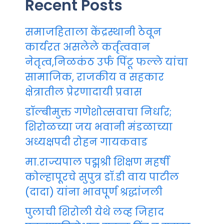
Recent Posts
समाजहिताला केंद्रस्थानी ठेवून
कार्यरत असलेले कर्तृत्ववान
नेतृत्व,निळकंठ उर्फ पिंटू फल्ले यांचा
सामाजिक, राजकीय व सहकार
क्षेत्रातील प्रेरणादायी प्रवास
डॉल्बीमुक्त गणेशोत्सवाचा निर्धार;
शिरोळच्या जय भवानी मंडळाच्या
अध्यक्षपदी रोहन गायकवाड
मा.राज्यपाल पद्मश्री शिक्षण महर्षी
कोल्हापूरचे सुपुत्र डॉ.डी वाय पाटील
(दादा) यांना भावपूर्ण श्रद्धांजली
पुलाची शिरोली येथे लव्ह जिहाद