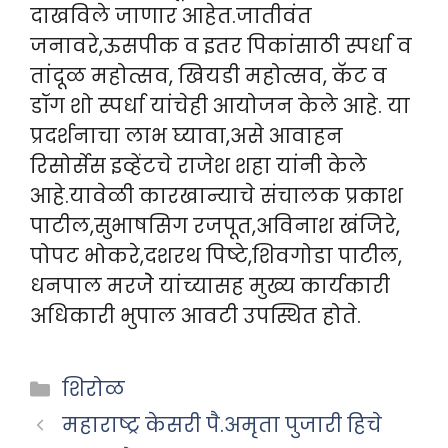
दाखविले जाणार आहेत.जातीवंत
जनावरे,ऊसपीक व इतर पिकांसाठी स्पर्धा व
तांदूळ महोत्सव, खियडी महोत्सव, कॅट व
डॉग शो स्पर्धा यांचेही आयोजन केले आहे. या
प्रदर्शनाचा लाभ घ्यावा,असे आवाहन
रिसोर्सेस इव्हेंटचे राजेश शहा यांनी केले
आहे.यावेळी कारखान्याचे संचालक प्रकाश
पाटील,सुभाषसिग रजपूत,अविनाश खंजिरे,
पोपट भोकरे,दशरथ पिष्टे,शिवगोडा पाटील,
धनपाल मरजेे यांच्यासह मुख्य कार्यकारी
अधिकारी भुपाल आवटी उपस्थित होते.
Categories
शिरोळ
महाराष्ट्र केसरी पै.अमृता पुजारी हिचे