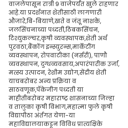
वाजलेपासून रात्री 9 वाजेपर्यंत खुले राहणार
आहे.या प्रदर्शनात शेतीसाठी लागणारी
औजारे,बि-बियाणे,खते व जंतू नाशके,
जलसिंचनाच्या पध्दती,ठिबकसिंचन,
टिश्युकल्चर,कृषी व्यवस्थापक,शेती अर्थ
पुरवठा,बैंकोंग इन्स्युरन्स,मार्केटींग
व्यवस्थापन, रोपवाटीका (नर्सरी), पाणौ
व्यवस्थापन, दुग्धव्यवसाय,अपारंपारीक उर्जा,
मत्स्य उत्पादन, रेशीम उद्योग,सेंद्रीय शेती
याचबरोबर अन्य प्रक्रिया व
साठवणूक,पॅकेजीग पध्दती या
माहीतीबरोबर महाराष्ट्र शासनाच्या जिल्हा
व तालुका कृषी विभाग,महात्मा फुले कृषी
विद्यापीठा अंर्तगत येणा-या
महाविद्यालयाकडून विविध प्रात्यक्षिके