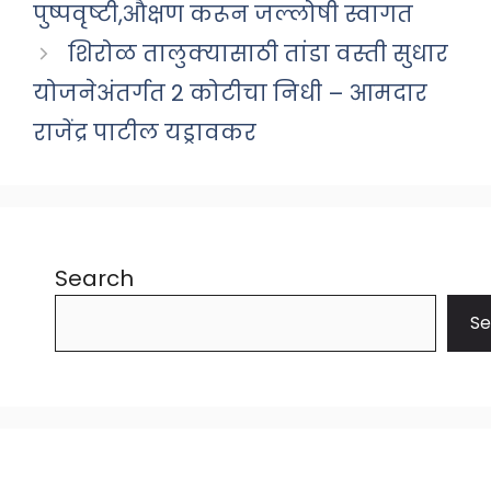
पुष्पवृष्टी,औक्षण करून जल्लोषी स्वागत
शिरोळ तालुक्यासाठी तांडा वस्ती सुधार
योजनेअंतर्गत 2 कोटीचा निधी – आमदार
राजेंद्र पाटील यड्रावकर
Search
Se