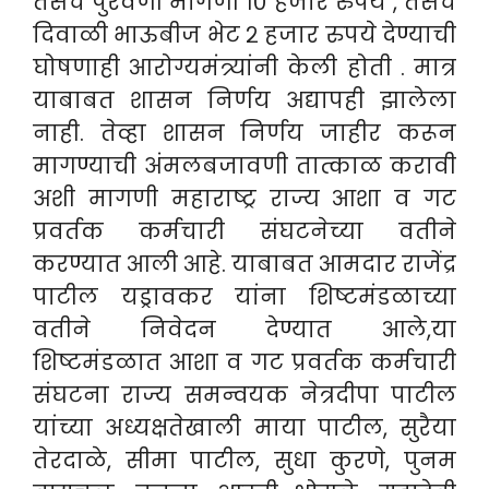
तसेच पुरवणी मागणी १० हजार रुपये , तसेच
दिवाळी भाऊबीज भेट २ हजार रुपये देण्याची
घोषणाही आरोग्यमंत्र्यांनी केली होती . मात्र
याबाबत शासन निर्णय अद्यापही झालेला
नाही. तेव्हा शासन निर्णय जाहीर करून
मागण्याची अंमलबजावणी तात्काळ करावी
अशी मागणी महाराष्ट्र राज्य आशा व गट
प्रवर्तक कर्मचारी संघटनेच्या वतीने
करण्यात आली आहे. याबाबत आमदार राजेंद्र
पाटील यड्रावकर यांना शिष्टमंडळाच्या
वतीने निवेदन देण्यात आले,या
शिष्टमंडळात आशा व गट प्रवर्तक कर्मचारी
संघटना राज्य समन्वयक नेत्रदीपा पाटील
यांच्या अध्यक्षतेखाली माया पाटील, सुरैया
तेरदाळे, सीमा पाटील, सुधा कुरणे, पुनम