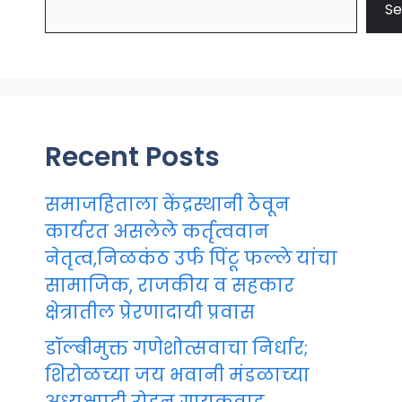
Se
Recent Posts
समाजहिताला केंद्रस्थानी ठेवून
कार्यरत असलेले कर्तृत्ववान
नेतृत्व,निळकंठ उर्फ पिंटू फल्ले यांचा
सामाजिक, राजकीय व सहकार
क्षेत्रातील प्रेरणादायी प्रवास
डॉल्बीमुक्त गणेशोत्सवाचा निर्धार;
शिरोळच्या जय भवानी मंडळाच्या