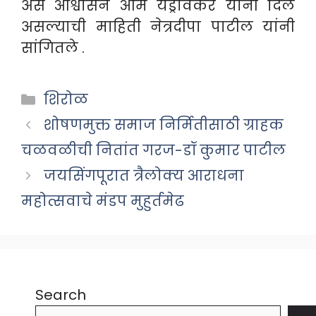
असे आश्वासन आम यड्रावकर यांनी दिले
असल्याची माहिती नेत्रदीपा पाटील यांनी
सांगितले .
Categories
शिरोळ
शोषणमुक्त समाज निर्मितीसाठी ग्राहक
चळवळीची नितांत गरज-डॉ कुमार पाटील
जयसिंगपूरात त्रैलोक्य आराधना
महोत्सवाचे मंडप मुहुर्तमेढ
Search