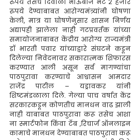
रुपये तसेच दिवाळी भाऊबीज भेट २ हजार
रुपये देण्याबाबत आरोग्यमंत्र्यांनी घोषणा
केली, मात्र या घोषणेनुसार शासन निर्णय
अद्यापही झालेला नाही गटप्रवर्तक यांच्या
समायोजनाबाबत केंद्रीय आरोग्य राज्यमंत्री
डॉ भारती पवार यांच्याद्वारे संघटने कडून
दिलेल्या निवेदनावर सकारात्मक शिफारस
करण्यात आली असून सर्व मागण्यांचा
पाठपुरावा करण्याचे आश्वासन आमदार
राजेंद्र पाटील – यड्रावकर यांनी
शिष्टमंडळाला दिले. गेल्या पाच वर्षात केंद्र
सरकारकडून कोणतीच मानधन वाढ झाली
नाही याबाबत पाठपुरावा करू तसेच आशा
ना स्मार्टफोन किंवा टॅब ,रिचार्ज ऑनलाइन
कामाचे मानधन देण्याबाबत पाठपुरावा करू