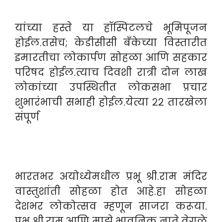
यांच्या हस्ते या हॉस्पिटलचे भूमिपूजन
होईल.तसेच; केडीसीसी बँकेच्या विस्तारीत
इमारतीचा लोकार्पण सोहळा आणि सहकार
परिषद होईल.त्याच दिवशी रात्री दोन लाख
लोकांच्या उपस्थितीत लोकसभा प्रचार
शुभारंभाची सभाही होईल.येत्या २२ तारखेला
संपूर्ण
भारतभर अयोध्येमधील प्रभू श्री.राम मंदिर
वास्तुशांती सोहळा होत आहे.हा सोहळा
देशभर लोकोत्सव म्हणून साजरा करूया.
प्रभू श्री.राम आणि माझे भावनिक नाते वेगळे