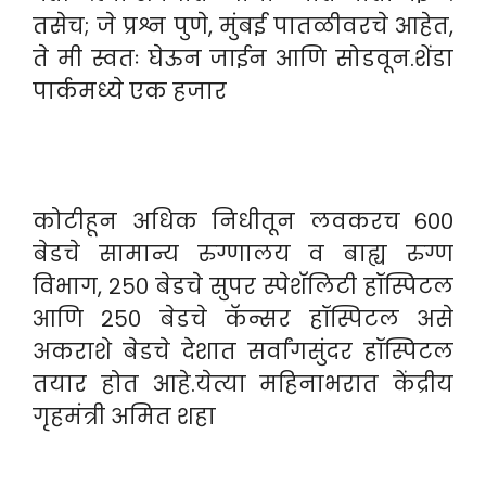
तसेच; जे प्रश्न पुणे, मुंबई पातळीवरचे आहेत,
ते मी स्वतः घेऊन जाईन आणि सोडवून.शेंडा
पार्कमध्ये एक हजार
कोटीहून अधिक निधीतून लवकरच ६००
बेडचे सामान्य रुग्णालय व बाह्य रुग्ण
विभाग, २५० बेडचे सुपर स्पेशॅलिटी हॉस्पिटल
आणि २५० बेडचे कॅन्सर हॉस्पिटल असे
अकराशे बेडचे देशात सर्वांगसुंदर हॉस्पिटल
तयार होत आहे.येत्या महिनाभरात केंद्रीय
गृहमंत्री अमित शहा