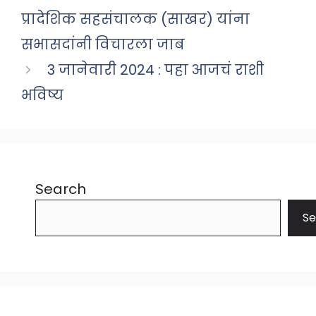
प्रादेशिक सहसंचालक (साखर) यांना
सभासदांनी विचारला जाब
3 जानेवारी 2024 : पहा आजचं राशी
भविष्य
Search
Se