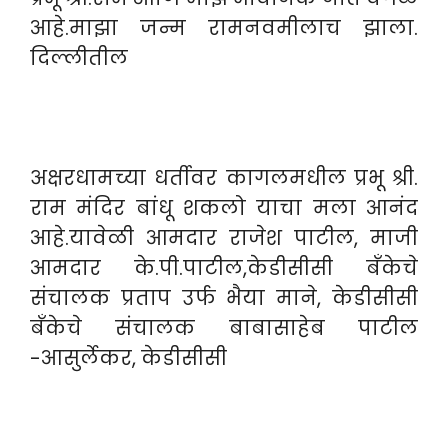
आहे.माझा जन्म रामनवमीलाच झाला.
दिल्लीतील
अक्षरधामच्या धर्तीवर कागलमधील प्रभू श्री.
राम मंदिर बांधू शकलो याचा मला आनंद
आहे.यावेळी आमदार राजेश पाटील, माजी
आमदार के.पी.पाटील,केडीसीसी बँकेचे
संचालक प्रताप उर्फ भैया माने, केडीसीसी
बँकेचे संचालक बाबासाहेब पाटील
-आसुर्लेकर, केडीसीसी