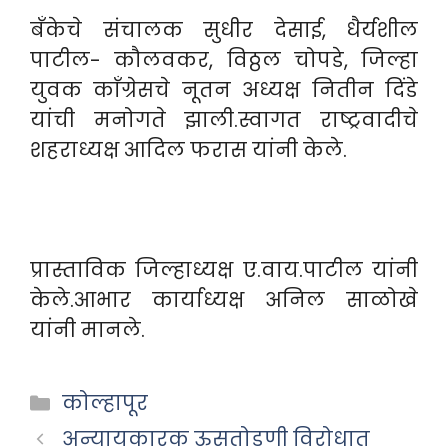
बँकेचे संचालक सुधीर देसाई, धैर्यशील
पाटील- कौलवकर, विठ्ठल चोपडे, जिल्हा
युवक काँग्रेसचे नूतन अध्यक्ष नितीन दिंडे
यांची मनोगते झाली.स्वागत राष्ट्रवादीचे
शहराध्यक्ष आदिल फरास यांनी केले.
प्रास्ताविक जिल्हाध्यक्ष ए.वाय.पाटील यांनी
केले.आभार कार्याध्यक्ष अनिल साळोखे
यांनी मानले.
Categories
कोल्हापूर
अन्यायकारक ऊसतोडणी विरोधात