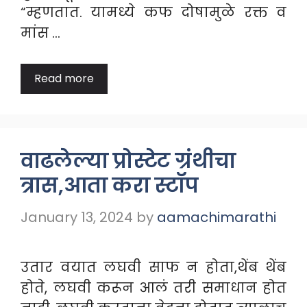
“म्हणतात. यामध्ये कफ दोषामुळे रक्त व
मांस …
Read more
वाढलेल्या प्रोस्टेट ग्रंथीचा
त्रास,आता करा स्टॉप
January 13, 2024
by
aamachimarathi
उतार वयात लघवी साफ न होता,थेंब थेंब
होते, लघवी करून आलं तरी समाधान होत