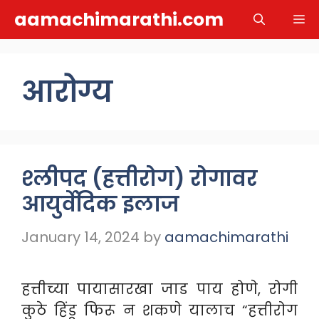
Skip
aamachimarathi.com
M
to
content
आरोग्य
श्लीपद (हत्तीरोग) रोगावर
आयुर्वेदिक इलाज
January 14, 2024
by
aamachimarathi
हत्तीच्या पायासारखा जाड पाय होणे, रोगी
कुठे हिंडू फिरू न शकणे यालाच “हत्तीरोग