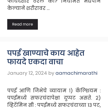
फायदेशीर ठरेल का? नियमित मद्यपान
केल्याने शरीरावर …
Read more
पपई खाण्याचे काय आहेत
फायदे एकदा वाचा
January 12, 2024
by
aamachimarathi
पपई आणि जिभेचे व्यायाम १) कॅल्शियम :
पपईमध्ये सफरचंदापेक्षा दुप्पट असते. २)
व्हिटॅमिन सी : पपईमध्ये सफरचंदाच्या 13 पट,