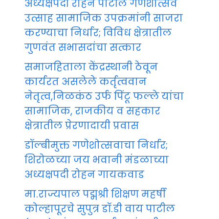
अध्यक्षपदी रोहन पाटील गणेशोत्सव
उत्साह सामाजिक उपक्रमांनी साजरा
करण्याचा निर्धार; विविध क्षेत्रातील
गुणवंत सभासदांचा सत्कार
समाजहिताला केंद्रस्थानी ठेवून
कार्यरत असलेले कर्तृत्ववान
नेतृत्व,निळकंठ उर्फ पिंटू फल्ले यांचा
सामाजिक, राजकीय व सहकार
क्षेत्रातील प्रेरणादायी प्रवास
डॉल्बीमुक्त गणेशोत्सवाचा निर्धार;
शिरोळच्या जय भवानी मंडळाच्या
अध्यक्षपदी रोहन गायकवाड
मा.राज्यपाल पद्मश्री शिक्षण महर्षी
कोल्हापूरचे सुपुत्र डॉ.डी वाय पाटील