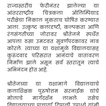
राज्यस्तरीय फेरीनंतर झालेल्या या
आंतरराष्ट्रीय चित्रकला ऑलिम्पियाड
परीक्षेचा निकाल नुकताच घोषित करण्यात
आला. उत्कृष्ट कलादृष्टी, कल्पकता आणि
रंगसंगतीच्या जोरावर श्रीतेजने स्पर्धेत
आपला ठसा उमटवत सुवर्णपदकावर नाव
कोरले. त्याच्या या यशामुळे विद्यालयासह
कुरुंदवाड परिसरात आनंदाचे वातावरण
निर्माण झाले असून सर्व स्तरातून त्याचे
अभिनंदन होत आहे.
श्रीतेजच्या या यशामागे विद्यालयाचे
कलाशिक्षक पुरुषोत्तम सरनाईक यांचे
मोलाचे मार्गदर्शन लाभले. तसेच
विद्यालयाच्या प्राचार्या दिपाली उपाध्ये यांनी