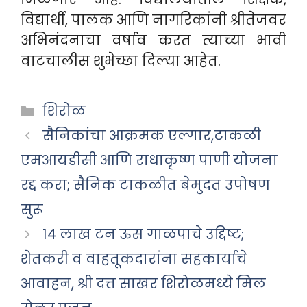
विद्यार्थी, पालक आणि नागरिकांनी श्रीतेजवर
अभिनंदनाचा वर्षाव करत त्याच्या भावी
वाटचालीस शुभेच्छा दिल्या आहेत.
Categories
शिरोळ
सैनिकांचा आक्रमक एल्गार,टाकळी
एमआयडीसी आणि राधाकृष्ण पाणी योजना
रद्द करा; सैनिक टाकळीत बेमुदत उपोषण
सुरू
१४ लाख टन ऊस गाळपाचे उद्दिष्ट;
शेतकरी व वाहतूकदारांना सहकार्याचे
आवाहन, श्री दत्त साखर शिरोळमध्ये मिल