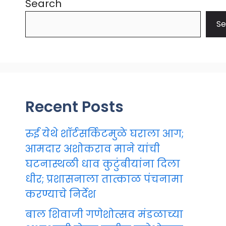
Search
Se
Recent Posts
रुई येथे शॉर्टसर्किटमुळे घराला आग;
आमदार अशोकराव माने यांची
घटनास्थळी धाव कुटुंबीयांना दिला
धीर; प्रशासनाला तात्काळ पंचनामा
करण्याचे निर्देश
बाल शिवाजी गणेशोत्सव मंडळाच्या