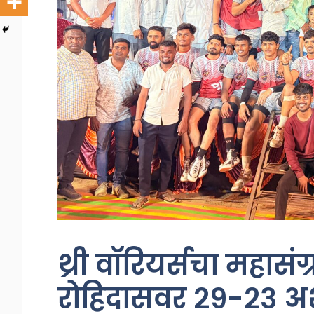
थ्री वॉरियर्सचा महासंग
रोहिदासवर २९-२३ अ