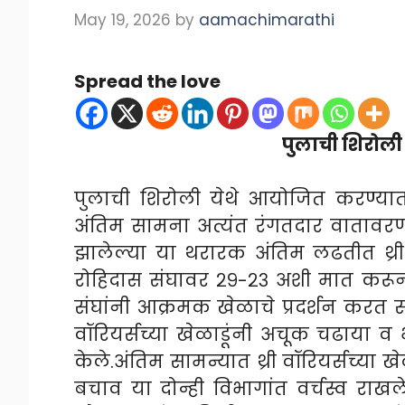
May 19, 2026
by
aamachimarathi
Spread the love
पुलाची शिरोली प
पुलाची शिरोली येथे आयोजित करण्यात आ
अंतिम सामना अत्यंत रंगतदार वातावरणात पा
झालेल्या या थरारक अंतिम लढतीत थ्री
रोहिदास संघावर २९-२३ अशी मात करून 
संघांनी आक्रमक खेळाचे प्रदर्शन करत सा
वॉरियर्सच्या खेळाडूंनी अचूक चढाया
केले.
अंतिम सामन्यात थ्री वॉरियर्सच्या
बचाव या दोन्ही विभागांत वर्चस्व राखले