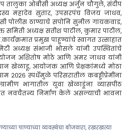
प तालुका ओबीसी अध्यक्ष अर्जुन चौगुले, संदीप
दस्य महादेव सुतार, उपसरपंच विजय जाधव,
ी पोलीस ठाण्याचे सपोनि सुनील गायकवाड,
्त समिती अध्यक्ष सतीश पाटील, कुमार पाटील,
.
कार्यक्रमात प्रमुख पाहुण्यांचे स्वागत उत्साहात
कमिटी अध्यक्ष संभाजी भोसले यांनी उपस्थितांचे
े नियोजन अशितोष मोठे आणि अमर जाधव यांनी
रम्यान खेळाडू, आयोजक आणि प्रेक्षकांमध्ये मोठा
राम २०२६ स्पर्धेमुळे परिसरातील कबड्डीप्रेमींना
ग्रामीण भागातील युवा खेळाडूंना व्यासपीठ
षेत्रात नवचैतन्य निर्माण केले असल्याची भावना
च्या पाण्याच्या व्यवस्थेचा बोजवारा, रखरखत्या