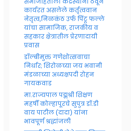
समाजहिताला केंद्रस्थानी ठेवून
कार्यरत असलेले कर्तृत्ववान
नेतृत्व,निळकंठ उर्फ पिंटू फल्ले
यांचा सामाजिक, राजकीय व
सहकार क्षेत्रातील प्रेरणादायी
प्रवास
डॉल्बीमुक्त गणेशोत्सवाचा
निर्धार; शिरोळच्या जय भवानी
मंडळाच्या अध्यक्षपदी रोहन
गायकवाड
मा.राज्यपाल पद्मश्री शिक्षण
महर्षी कोल्हापूरचे सुपुत्र डॉ.डी
वाय पाटील (दादा) यांना
भावपूर्ण श्रद्धांजली