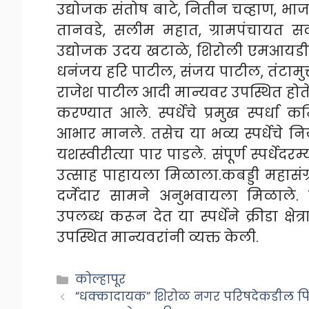
उद्योजक संतोष बाटे, नितीन चव्हाण, भाज
तानवडे, सलीम महात, ग्रामपंचायत स
उद्योजक उदय खटाळे, शिरोली एमआयडीस
धनंजय हरि पाटील, संजय पाटील, तंटामुक
राजेश पाटील आदी मान्यवर उपस्थित होते
करण्यात आले. स्पर्धेचे प्रमुख स्पर्धा 
आभार मानले. तसेच या भव्य स्पर्धेच
यशस्वीरीत्या पार पाडले. संपूर्ण स्पर्धेद
उत्साह पाहायला मिळाला.
कबड्डी महासंग्
दर्जेदार सामने अनुभवायला मिळाले. 
उपलब्ध करून देत या स्पर्धेने क्रीडा क्
उपस्थित मान्यवरांनी व्यक्त केली.
Categories
कोल्हापूर
“धक्कादायक” शिरोळ नगर परिषदेकडील पिण्या