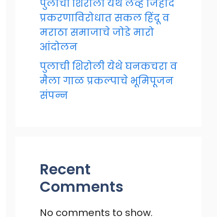
पुलाची शिरोली येथे लव्ह जिहाद
प्रकरणाविरोधात सकल हिंदू व
मराठा समाजाचे जोडे मारो
आंदोलन
पुलाची शिरोली येथे घनकचरा व
मैला गाळ प्रकल्पाचे भूमिपूजन
संपन्न
Recent
Comments
No comments to show.