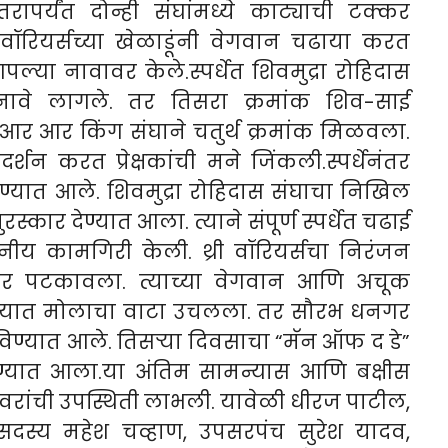
रापर्यंत दोन्ही संघांमध्ये काट्याची टक्कर
री वॉरियर्सच्या खेळाडूंनी वेगवान चढाया करत
पल्या नावावर केले.
स्पर्धेत शिवमुद्रा रोहिदास
ावे लागले. तर तिसरा क्रमांक शिव-साई
 आर आर किंग संघाने चतुर्थ क्रमांक मिळवला.
प्रदर्शन करत प्रेक्षकांची मने जिंकली.
स्पर्धेनंतर
ण्यात आले. शिवमुद्रा रोहिदास संघाचा निखिल
ुरस्कार देण्यात आला. त्याने संपूर्ण स्पर्धेत चढाई
ीय कामगिरी केली. थ्री वॉरियर्सचा निरंजन
स्कार पटकावला. त्याच्या वेगवान आणि अचूक
विजयात मोलाचा वाटा उचलला. तर सौरभ धनगर
रविण्यात आले. तिसऱ्या दिवसाचा “मॅन ऑफ द डे”
ण्यात आला.
या अंतिम सामन्यास आणि बक्षीस
यवरांची उपस्थिती लाभली. यावेळी धीरज पाटील,
दस्य महेश चव्हाण, उपसरपंच सुरेश यादव,