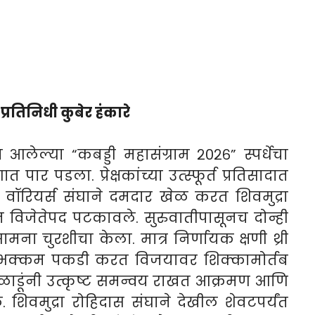
्रतिनिधी कुबेर हंकारे
लेल्या “कबड्डी महासंग्राम २०२६” स्पर्धेचा
र पडला. प्रेक्षकांच्या उत्स्फूर्त प्रतिसादात
 वॉरियर्स संघाने दमदार खेळ करत शिवमुद्रा
विजेतेपद पटकावले. सुरुवातीपासूनच दोन्ही
मना चुरशीचा केला. मात्र निर्णायक क्षणी थ्री
 व भक्कम पकडी करत विजयावर शिक्कामोर्तब
 खेळाडूंनी उत्कृष्ट समन्वय राखत आक्रमण आणि
. शिवमुद्रा रोहिदास संघाने देखील शेवटपर्यंत