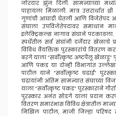
जोरदार झुंज दिली. सामन्याच्या मध्यंत
पाहायला मिळाली. मात्र उत्तरार्धात थ्
गुणांची आघाडी घेतली आणि विजेतेपद आ
संघाला उपविजेतेपदावर समाधान मान
इलेक्ट्रिकल्स नागाव संघाने पटकावला.
स्पर्धेतील सर्व संघांनी दर्जेदार खेळाचे 
विविध वैयक्तिक पुरस्कारांचे वितरण कर
बरगे याला “सर्वोत्कृष्ट अष्टपैलू खेळाडू” प
आणि पकड या दोन्ही विभागांत उल्लेखन
पाटील याने “सर्वोत्कृष्ट चढाई” पुर
चढायांनी अंतिम सामन्यात संघाच्या 
याला “सर्वोत्कृष्ट पकड” पुरस्काराने गौ
पुरस्कार अनंत सोडगे याला प्रदान कर
वितरण समारंभास विविध क्षेत्रातील मान्
निखिल पाटील, माजी जिल्हा परिषद स