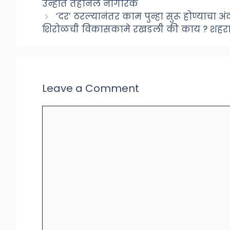
उन्हात तहानले नागरिक
‘दर’ ठरल्यानंतर काम पुन्हा सुरू होण्याचा 
शिरोळची विकासकामे रखडली की काय ? शहरात
Leave a Comment
Comment