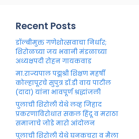
Recent Posts
डॉल्बीमुक्त गणेशोत्सवाचा निर्धार;
शिरोळच्या जय भवानी मंडळाच्या
अध्यक्षपदी रोहन गायकवाड
मा.राज्यपाल पद्मश्री शिक्षण महर्षी
कोल्हापूरचे सुपुत्र डॉ.डी वाय पाटील
(दादा) यांना भावपूर्ण श्रद्धांजली
पुलाची शिरोली येथे लव्ह जिहाद
प्रकरणाविरोधात सकल हिंदू व मराठा
समाजाचे जोडे मारो आंदोलन
पुलाची शिरोली येथे घनकचरा व मैला