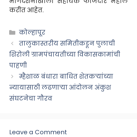
मार्गदर्शनाखाली सहायक फौजदार महाले
करीत आहेत.
Categories
कोल्हापूर
तालुकास्तरीय समितीकडून पुलाची
शिरोली ग्रामपंचायतीच्या विकासकामांची
पाहणी
म्हैशाळ बंधारा बाधित शेतकऱ्यांच्या
न्यायासाठी लढणाऱ्या आंदोलन अंकुश
संघटनेचा गौरव
Leave a Comment