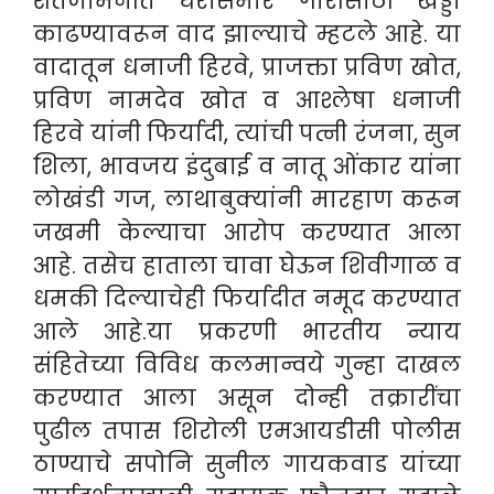
शेतजमिनीत घरासमोर गारीसाठी खड्डा
काढण्यावरून वाद झाल्याचे म्हटले आहे. या
वादातून धनाजी हिरवे, प्राजक्ता प्रविण खोत,
प्रविण नामदेव खोत व आश्लेषा धनाजी
हिरवे यांनी फिर्यादी, त्यांची पत्नी रंजना, सुन
शिला, भावजय इंदुबाई व नातू ओंकार यांना
लोखंडी गज, लाथाबुक्यांनी मारहाण करून
जखमी केल्याचा आरोप करण्यात आला
आहे. तसेच हाताला चावा घेऊन शिवीगाळ व
धमकी दिल्याचेही फिर्यादीत नमूद करण्यात
आले आहे.
या प्रकरणी भारतीय न्याय
संहितेच्या विविध कलमान्वये गुन्हा दाखल
करण्यात आला असून दोन्ही तक्रारींचा
पुढील तपास शिरोली एमआयडीसी पोलीस
ठाण्याचे सपोनि सुनील गायकवाड यांच्या