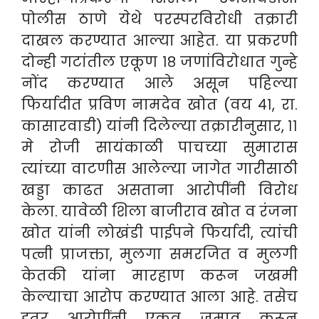
पोलीस ठाणे येथे परस्परविरोधी तक्रारी
दाखल करण्यात आल्या आहेत. या प्रकरणी
दोन्ही गटांतील एकूण १८ जणांविरोधात गुन्हे
नोंद करण्यात आले असून पहिल्या
फिर्यादीत प्रविण नामदेव खोत (वय ४१, रा.
कासारवाडी) यांनी दिलेल्या तक्रारीनुसार, ११
मे रोजी सायंकाळी पाचच्या सुमारास
त्यांच्या वाटणीस आलेल्या जागेत गारीसाठी
खड्डा काढत असताना आरोपींनी विरोध
केला. यावेळी शिला बाजीराव खोत व रंजना
खोत यांनी लोखंडी पाईपने फिर्यादी, त्यांची
पत्नी प्राजक्ता, मुलगा समरजित व मुलगी
केतकी यांना मारहाण करून जखमी
केल्याचा आरोप करण्यात आला आहे. तसेच
इतर आरोपींनी एकत्र जमाव करून