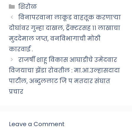
Categories
शिरोळ
विनापरवाना लाकूड वाहतूक करणाऱ्या
दोघांवर गुन्हा दाखल, ट्रॅक्टरसह ११ लाखाचा
मुददेमाल जप्त, वनविभागाची मोठी
कारवाई .
राजर्षी शाहू विकास आघाडीचे उमेदवार
विजयाचा झेंडा रोवतील : मा.आ.उल्हासदादा
पाटील, अब्दुललाट जि प मतदार संघात
प्रचार
Leave a Comment