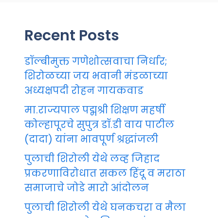
Recent Posts
डॉल्बीमुक्त गणेशोत्सवाचा निर्धार;
शिरोळच्या जय भवानी मंडळाच्या
अध्यक्षपदी रोहन गायकवाड
मा.राज्यपाल पद्मश्री शिक्षण महर्षी
कोल्हापूरचे सुपुत्र डॉ.डी वाय पाटील
(दादा) यांना भावपूर्ण श्रद्धांजली
पुलाची शिरोली येथे लव्ह जिहाद
प्रकरणाविरोधात सकल हिंदू व मराठा
समाजाचे जोडे मारो आंदोलन
पुलाची शिरोली येथे घनकचरा व मैला