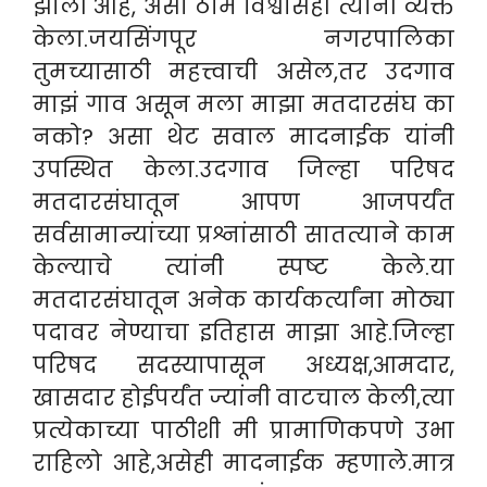
झाली आहे, असा ठाम विश्वासही त्यांनी व्यक्त
केला.जयसिंगपूर नगरपालिका
तुमच्यासाठी महत्त्वाची असेल,तर उदगाव
माझं गाव असून मला माझा मतदारसंघ का
नको? असा थेट सवाल मादनाईक यांनी
उपस्थित केला.उदगाव जिल्हा परिषद
मतदारसंघातून आपण आजपर्यंत
सर्वसामान्यांच्या प्रश्नांसाठी सातत्याने काम
केल्याचे त्यांनी स्पष्ट केले.या
मतदारसंघातून अनेक कार्यकर्त्यांना मोठ्या
पदावर नेण्याचा इतिहास माझा आहे.जिल्हा
परिषद सदस्यापासून अध्यक्ष,आमदार,
खासदार होईपर्यंत ज्यांनी वाटचाल केली,त्या
प्रत्येकाच्या पाठीशी मी प्रामाणिकपणे उभा
राहिलो आहे,असेही मादनाईक म्हणाले.मात्र