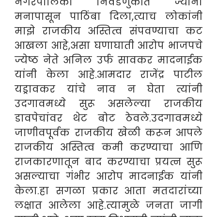
नगरपालिका निवडणुकीत ज्यांना
मनापासून पाठिंबा दिला,त्याच लोकांनी
माझे राजकीय अस्तित्व संपवण्याचा कट
आखला आहे,असा घणाघाती आरोप भाजपचे
ज्येष्ठ नेते अनिल उर्फ सावकर मादनाईक
यांनी केला आहे.आमदार राजेंद्र पाटील
यड्रावकर यांचे नाव न घेता त्यांनी
उदगावमध्ये सुरू असलेल्या राजकीय
डावपेचांवर थेट बोट ठेवले.
उदगावमध्ये
जाणीवपूर्वक राजकीय खेळी करून आपले
राजकीय अस्तित्व कमी करण्याचा आणि
राजकारणातून बाद करण्याचा प्रयत्न सुरू
असल्याचा गंभीर आरोप मादनाईक यांनी
केला.हा सगळा प्रकार आता मतदारांच्या
लक्षात आलेला आहे.त्यामुळे जनता जागी