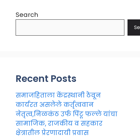
Search
Se
Recent Posts
समाजहिताला केंद्रस्थानी ठेवून
कार्यरत असलेले कर्तृत्ववान
नेतृत्व,निळकंठ उर्फ पिंटू फल्ले यांचा
सामाजिक, राजकीय व सहकार
क्षेत्रातील प्रेरणादायी प्रवास