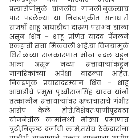
प्रत्यारोपांमुळे चांगलीच गाजली.नुकत्याच
पार पडलेल्या या निवडणुकीत सत्ताधारी
राजर्षी शाहू आघाडीचा दारुण पराभव झाला
असून शिव – शाहू प्रणित यादव पॅनलने
एकहाती सत्ता मिळवली आहे.या विजयामुळे
शिरोळच्या राजकारणात मोठा बदल घडून
आला असून नव्या सत्ताधाऱ्यांकडून
नागरिकांच्या अपेक्षा वाढल्या आहेत.
निवडणूक प्रचारादरम्यान शिव – शाहू
आघाडीचे प्रमुख पृथ्वीराजसिंह यादव यांनी
तत्कालीन सत्ताधाऱ्यांवर भ्रष्टाचाराचे गंभीर
आरोप केले होते.विशेषतःपाणीपुरवठा
योजनेतील कामांमध्ये मोठ्या प्रमाणात
त्रुटी,निकृष्ट दर्जाची कामे,तसेच ठेकेदारांना