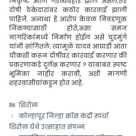
निकृष्ट आणि गैरव्यवहार झाले असेल,तर
दोषी ठेकेदारांवर कठोर कारवाई झाली
पाहिजे. अन्यथा हे आरोप केवळ निवडणूक
जिंकण्यासाठी होते,असा समज
नागरिकांमध्ये निर्माण होईल असे चुडमुंगे
यांनी सांगितले. त्यामुळे यादव आघाडी आता
चौकशी करून दोषींवर कारवाई करणार की
प्रकरणाकडे दुर्लक्ष करणार ? याबाबत स्पष्ट
भूमिका जाहीर करावी, अशी मागणी
शहरवासीयांकडून होत आहे.
Categories
शिरोळ
कोल्हापूर जिल्हा क्रॉस कंट्री स्पर्धा
शिरोळ येथे उत्साहात संपन्न