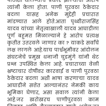
पाठीशी घालण्याचे प्रकार झाल्याचा आरोप
त्यांनी केला होता. पाणी पुरवठा ठेकेदार
बदला यासह अनेक मुद्देही प्रचारात
मांडण्यात आले होते.आता पृथ्वीराजसिंह
यादव यांच्या नेतृत्वाखाली यादव आघाडीला
पूर्ण बहुमत मिळाल्याने हे आरोप प्रत्यक्ष
कृतीत उतरवले जाणार का ? याकडे सर्वांचे
लक्ष लागले आहे.याच पार्श्वभूमीवर आंदोलन
संघटनेचे प्रमुख धनाजी चुडमुंगे यांनी थेट
प्रश्न उपस्थित केला आहे. प्रचाराच्या वेळी
भ्रष्टाचार दोषींवर कारवाई व पाणी पुरवठा
ठेकेदार बदला अशी भाषा करणाऱ्या यादव
आघाडीने सत्तेत आल्यानंतर नेमकी काय
भूमिका घेणार, असा सवाल त्यांनी केला
आहे.जर खरोखरच पाणीपुरवठा काम