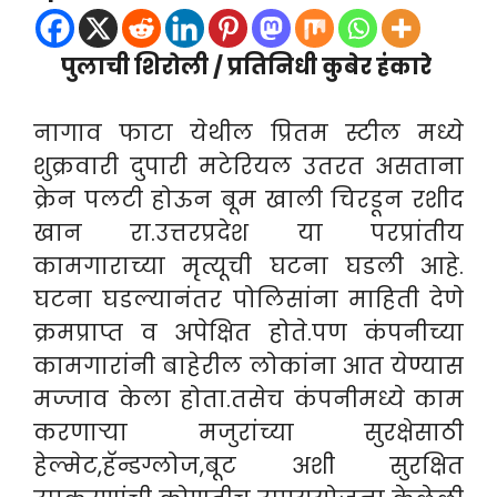
पुलाची शिरोली / प्रतिनिधी कुबेर हंकारे
नागाव फाटा येथील प्रितम स्टील मध्ये
शुक्रवारी दुपारी मटेरियल उतरत असताना
क्रेन पलटी होऊन बूम खाली चिरडून रशीद
खान रा.उत्तरप्रदेश या परप्रांतीय
कामगाराच्या मृत्यूची घटना घडली आहे.
घटना घडल्यानंतर पोलिसांना माहिती देणे
क्रमप्राप्त व अपेक्षित होते.पण कंपनीच्या
कामगारांनी बाहेरील लोकांना आत येण्यास
मज्जाव केला होता.
तसेच कंपनीमध्ये काम
करणाऱ्या मजुरांच्या सुरक्षेसाठी
हेल्मेट,हॅन्डग्लोज,बूट अशी सुरक्षित