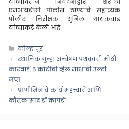
यांच्यावतीने निवेदनाद्वारे शिरोली
एमआयडीसी पोलीस ठाण्याचे सहाय्यक
पोलीस निरीक्षक सुनिल गायकवाड
यांच्याकडे केली आहे.
Categories
कोल्हापूर
स्थानिक गुन्हा अन्वेषण पथकाची मोठी
कारवाई, ५ कोटीची व्हेल माशाची उल्टी
जप्त
प्राणीमित्रांचे कार्य महत्त्वाचे आणि
कौतुकास्पद डॉ कापडी