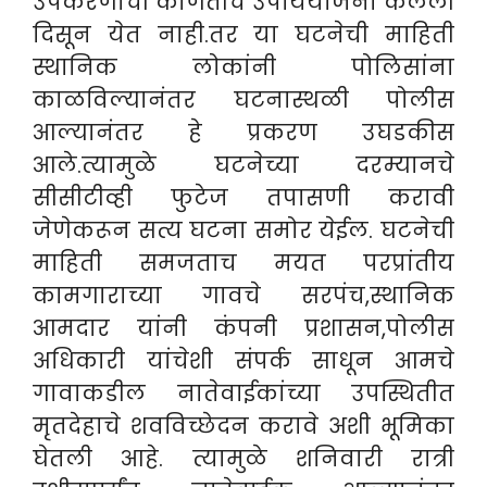
उपकरणांची कोणतीच उपाययोजना केलेली
दिसून येत नाही.तर या घटनेची माहिती
स्थानिक लोकांनी पोलिसांना
काळविल्यानंतर घटनास्थळी पोलीस
आल्यानंतर हे प्रकरण उघडकीस
आले.त्यामुळे घटनेच्या दरम्यानचे
सीसीटीव्ही फुटेज तपासणी करावी
जेणेकरून सत्य घटना समोर येईल.
घटनेची
माहिती समजताच मयत परप्रांतीय
कामगाराच्या गावचे सरपंच,स्थानिक
आमदार यांनी कंपनी प्रशासन,पोलीस
अधिकारी यांचेशी संपर्क साधून आमचे
गावाकडील नातेवाईकांच्या उपस्थितीत
मृतदेहाचे शवविच्छेदन करावे अशी भूमिका
घेतली आहे. त्यामुळे शनिवारी रात्री