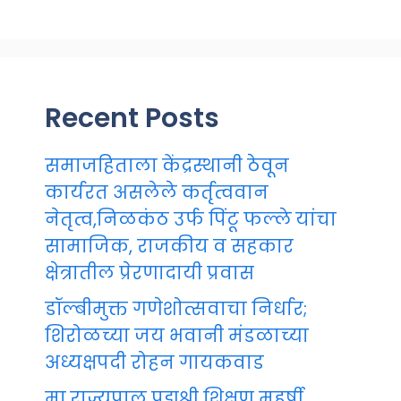
Recent Posts
समाजहिताला केंद्रस्थानी ठेवून
कार्यरत असलेले कर्तृत्ववान
नेतृत्व,निळकंठ उर्फ पिंटू फल्ले यांचा
सामाजिक, राजकीय व सहकार
क्षेत्रातील प्रेरणादायी प्रवास
डॉल्बीमुक्त गणेशोत्सवाचा निर्धार;
शिरोळच्या जय भवानी मंडळाच्या
अध्यक्षपदी रोहन गायकवाड
मा.राज्यपाल पद्मश्री शिक्षण महर्षी