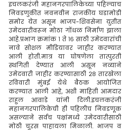
इचलकरंजी महानगरपालिकेच्या पहिल्याच
निवडणुकीत नवनवीन राजकीय घडामोडी
समोर येत असून भाजप-शिवसेना युतीत
उमेदवारीवरून मोठा गोंधळ निर्माण झाला
आहे.प्रभाग क्रमांक १ ते १६ साठी उमेदवारांची
नावे सोशल मीडियावर जाहीर करण्यात
आली होती.मात्र या घोषणेला तात्पुरती
स्थगिती देण्यात आली असून नव्याने
उमेदवारी जाहीर करण्यासाठी २८ तारखेला
रविवारी मुंबई येथे बैठक आयोजित
करण्यात आली आहे, अशी माहिती आमदार
राहुल आवाडे यांनी दिली.
इचलकरंजी
महानगरपालिकेची ही पहिलीच निवडणूक
असल्याने सर्वच पक्षांमध्ये उमेदवारीसाठी
मोठी चुरस पाहायला मिळाली. भाजप व