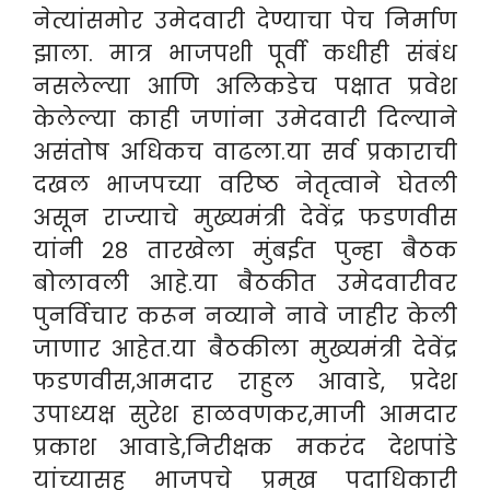
नेत्यांसमोर उमेदवारी देण्याचा पेच निर्माण
झाला. मात्र भाजपशी पूर्वी कधीही संबंध
नसलेल्या आणि अलिकडेच पक्षात प्रवेश
केलेल्या काही जणांना उमेदवारी दिल्याने
असंतोष अधिकच वाढला.
या सर्व प्रकाराची
दखल भाजपच्या वरिष्ठ नेतृत्वाने घेतली
असून राज्याचे मुख्यमंत्री देवेंद्र फडणवीस
यांनी २८ तारखेला मुंबईत पुन्हा बैठक
बोलावली आहे.या बैठकीत उमेदवारीवर
पुनर्विचार करून नव्याने नावे जाहीर केली
जाणार आहेत.या बैठकीला मुख्यमंत्री देवेंद्र
फडणवीस,आमदार राहुल आवाडे, प्रदेश
उपाध्यक्ष सुरेश हाळवणकर,माजी आमदार
प्रकाश आवाडे,निरीक्षक मकरंद देशपांडे
यांच्यासह भाजपचे प्रमुख पदाधिकारी