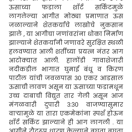
ऊसाच्या फडाला शाॅर्ट सर्किटमुळे
लागलेल्या आगीत मोठ्या प्रमाणात ऊस
जळाल्याने शेतकर्याचे लाखोचे नुकसान
झाले , या आगीचा जणांवरांना धोका निर्माण
झाल्याने शेतकर्यानी जणावरे सुरक्षित स्थळी
हलवण्यात आली शर्तीच्या प्रयत्न नंतर आग
आटोक्यात आली.
हालोंडी गावाशेजारी
नदीकडील भागात घुमाई बंधू व किरण
पाटील यांची जवळपास ३० एकर आडसाल
ऊसाची लावण असून या ऊसाच्या फडामधून
उच्च दाबाची विद्युत तार गेली असून आज
मंगळवारी दुपारी ३:३० वाजण्यासुमार
वाऱ्यामुळे या तारा एकमेकांना स्पर्श होऊन
शाॅर्ट सर्किट झाल्याने ही आग लागली . या
आगीने रौद्ररूप धारण केल्याने बघता बघता