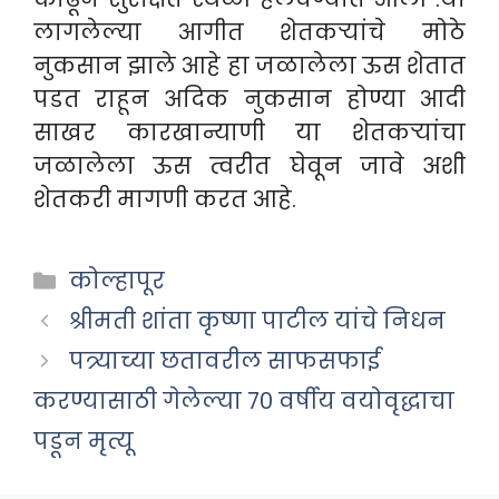
लागलेल्या आगीत शेतकऱ्यांचे मोठे
नुकसान झाले आहे हा जळालेला ऊस शेतात
पडत राहून अदिक नुकसान होण्या आदी
साखर कारखान्याणी या शेतकऱ्यांचा
जळालेला ऊस त्वरीत घेवून जावे अशी
शेतकरी मागणी करत आहे.
Categories
कोल्हापूर
श्रीमती शांता कृष्णा पाटील यांचे निधन
पत्र्याच्या छतावरील साफसफाई
करण्यासाठी गेलेल्या ७० वर्षीय वयोवृद्धाचा
पडून मृत्यू