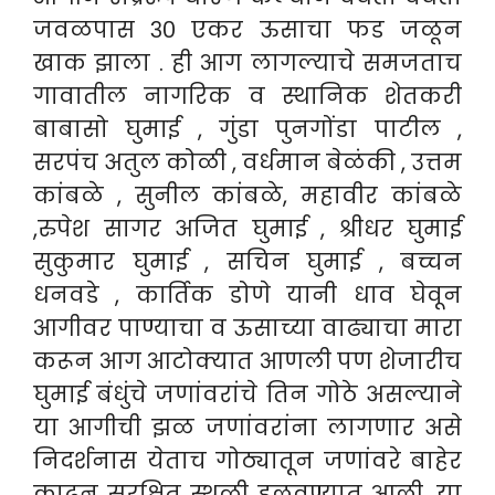
जवळपास ३० एकर ऊसाचा फड जळून
खाक झाला . ही आग लागल्याचे समजताच
गावातील नागरिक व स्थानिक शेतकरी
बाबासो घुमाई , गुंडा पुनगोंडा पाटील ,
सरपंच अतुल कोळी , वर्धमान बेळंकी , उत्तम
कांबळे , सुनील कांबळे, महावीर कांबळे
,रुपेश सागर अजित घुमाई , श्रीधर घुमाई
सुकुमार घुमाई , सचिन घुमाई , बच्चन
धनवडे , कार्तिक डोणे यानी धाव घेवून
आगीवर पाण्याचा व ऊसाच्या वाढ्याचा मारा
करून आग आटोक्यात आणली पण शेजारीच
घुमाई बंधुंचे जणांवरांचे तिन गोठे असल्याने
या आगीची झळ जणांवरांना लागणार असे
निदर्शनास येताच गोठ्यातून जणांवरे बाहेर
काढून सुरक्षित स्थळी हलवण्यात आली .
या