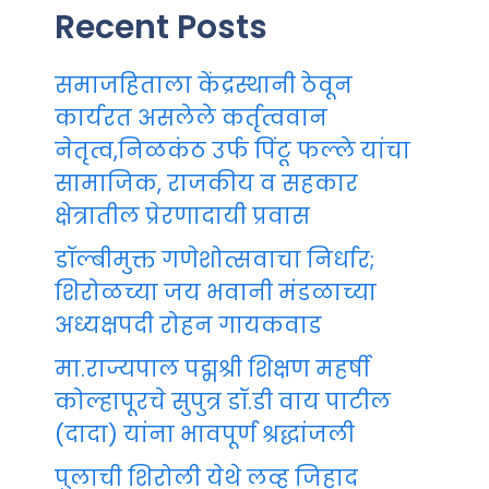
Recent Posts
समाजहिताला केंद्रस्थानी ठेवून
कार्यरत असलेले कर्तृत्ववान
नेतृत्व,निळकंठ उर्फ पिंटू फल्ले यांचा
सामाजिक, राजकीय व सहकार
क्षेत्रातील प्रेरणादायी प्रवास
डॉल्बीमुक्त गणेशोत्सवाचा निर्धार;
शिरोळच्या जय भवानी मंडळाच्या
अध्यक्षपदी रोहन गायकवाड
मा.राज्यपाल पद्मश्री शिक्षण महर्षी
कोल्हापूरचे सुपुत्र डॉ.डी वाय पाटील
(दादा) यांना भावपूर्ण श्रद्धांजली
पुलाची शिरोली येथे लव्ह जिहाद