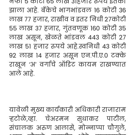
नफा 5 कोटी 65 लाख 31हजार रुपये इतका
झाला आहे. बँकेचे भागभांडवल 16 कोटी 36
लाख 77 हजार, राखीव व इतर निधी 27कोटी
55 लाख 37 हजार, गुंतवणूक 160 कोटी 35
लाख असून, खेळते भांडवल 443 कोटी 27
लाख 51 हजार रुपये आहे.स्वनिधी 43 कोटी
92 लाख 14 हजार असून एन.पी.ए.0 टक्के
राखून ‘अ’ वर्गाचे ऑडिट कायम राखण्यात
आले आहे.
यावेळी मुख्य कार्यकारी अधिकारी राजाराम
ऱ्हटोळे,व्हा. चेअरमन सुधाकर पाटील,
संचालक अरुण आलासे, मोन्नाप्पा चौगुले,