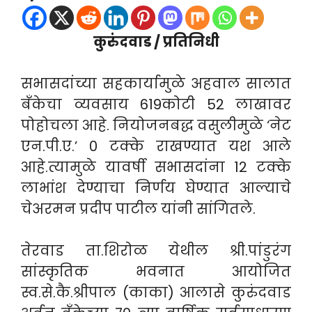
कुरुंदवाड / प्रतिनिधी
सभासदांच्या सहकार्यामुळे अहवाल सालात
बँकेचा व्यवसाय 619कोटी 52 लाखावर
पोहोचला आहे. नियोजनबद्ध वसुलीमुळे ‘नेट
एन.पी.ए.’ 0 टक्के राखण्यात यश आले
आहे.त्यामुळे यावर्षी सभासदांना 12 टक्के
लाभांश देण्याचा निर्णय घेण्यात आल्याचे
चेअरमन प्रदीप पाटील यांनी सांगितले.
तेरवाड ता.शिरोळ येथील श्री.पांडुरंग
सांस्कृतिक भवनात आयोजित
स्व.से.कै.श्रीपाल (काका) आलासे कुरुंदवाड