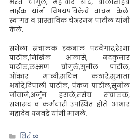
भरत चौगुले, महावीर थोटे, बाळासाहेब
नाईक यांनी विषयपत्रिकेचे वाचन केले.
स्वागत व प्रास्ताविक चेअरमन पाटील यांनी
केले.
सभेला संचालक इकबाल पटवेगार,रेश्मा
पाटील,निखिल आलासे, नंदकुमार
पाटील,लक्ष्मण चौगुले,सुनील पाटील,
ओंकार माळी,सचिन कठारे,सुजाता
भबीरे,दिपाली पाटील, पंकज पाटील,सुनील
जीवाजे,अर्जुन हराळे,तसेच संचालक,
सभासद व कर्मचारी उपस्थित होते. आभार
महादेव धनवडे यांनी मानले.
Categories
शिरोळ