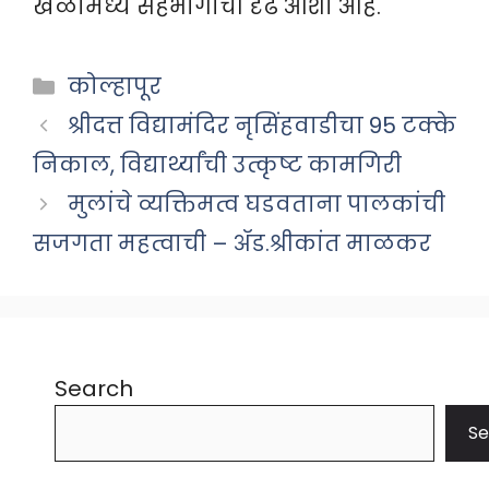
खेळांमध्ये सहभागाची दृढ आशा आहे.
Categories
कोल्हापूर
श्रीदत्त विद्यामंदिर नृसिंहवाडीचा 95 टक्के
निकाल, विद्यार्थ्यांची उत्कृष्ट कामगिरी
मुलांचे व्यक्तिमत्व घडवताना पालकांची
सजगता महत्वाची – ॲड.श्रीकांत माळकर
Search
Se