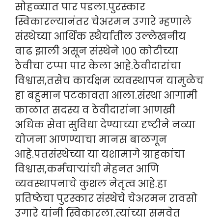
सोहळ्यात पार पडला.पुरस्कार
स्विकारल्यानंतर चेअरमन उगारे म्हणाले
संस्थेच्या आर्थिक स्थैर्यातील उल्लेखनीय
वाढ झाली असून संस्थेने १०० कोटीच्या
ठेवीचा टप्पा पार केला आहे.ठेवीदारांचा
विश्वास,तसेच कार्यक्षम व्यवस्थापन यामुळेच
हा बहुमान पटकावता आला.संस्था आगामी
काळात सदस्य व ठेवीदारांना आणखी
अधिक सेवा सुविधा देण्याच्या दृष्टीने नव्या
योजना आणण्याचा मानस बाळगून
आहे.पतसंस्थेच्या या यशामागे ग्राहकांचा
विश्वास,कर्मचाऱ्यांची मेहनत आणि
व्यवस्थापनाचे कुशल नेतृत्व आहे.हा
प्रतिष्ठेचा पुरस्कार संस्थेचे चेअरमन रावसो
उगारे यांनी स्विकारला.त्यांच्या समवेत