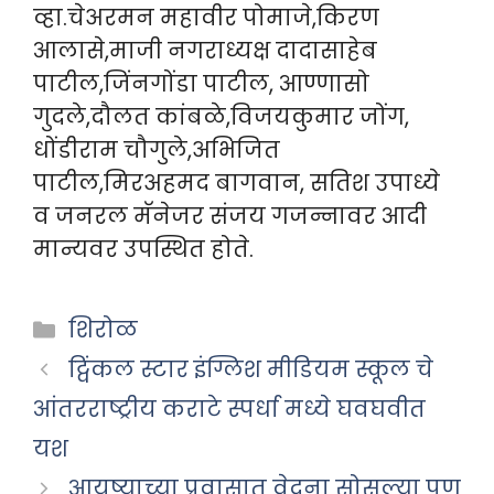
व्हा.चेअरमन महावीर पोमाजे,किरण
आलासे,माजी नगराध्यक्ष दादासाहेब
पाटील,जिंनगोंडा पाटील, आण्णासो
गुदले,दौलत कांबळे,विजयकुमार जोंग,
धोंडीराम चौगुले,अभिजित
पाटील,मिरअहमद बागवान, सतिश उपाध्ये
व जनरल मॅनेजर संजय गजन्नावर आदी
मान्यवर उपस्थित होते.
Categories
शिरोळ
ट्विंकल स्टार इंग्लिश मीडियम स्कूल चे
आंतरराष्ट्रीय कराटे स्पर्धा मध्ये घवघवीत
यश
आयुष्याच्या प्रवासात वेदना सोसल्या पण