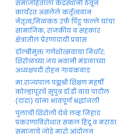
समाजहिताला केंद्रस्थानी ठेवून
कार्यरत असलेले कर्तृत्ववान
नेतृत्व,निळकंठ उर्फ पिंटू फल्ले यांचा
सामाजिक, राजकीय व सहकार
क्षेत्रातील प्रेरणादायी प्रवास
डॉल्बीमुक्त गणेशोत्सवाचा निर्धार;
शिरोळच्या जय भवानी मंडळाच्या
अध्यक्षपदी रोहन गायकवाड
मा.राज्यपाल पद्मश्री शिक्षण महर्षी
कोल्हापूरचे सुपुत्र डॉ.डी वाय पाटील
(दादा) यांना भावपूर्ण श्रद्धांजली
पुलाची शिरोली येथे लव्ह जिहाद
प्रकरणाविरोधात सकल हिंदू व मराठा
समाजाचे जोडे मारो आंदोलन