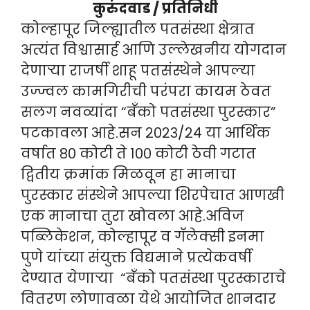
कुरुंदवाड / प्रतिनिधी
कोल्हापूर जिल्ह्यातील पतसंस्था क्षेत्रात
अत्यंत विश्वासार्ह आणि उल्लेखनीय योगदान
देणाऱ्या राजर्षी शाहू पतसंस्थेने आपल्या
उज्ज्वल कामगिरीची परंपरा कायम ठेवत
सलग नवव्यांदा “बँको पतसंस्था पुरस्कार”
पटकावला आहे.सन २०२३/२४ या आर्थिक
वर्षात ८० कोटी ते १०० कोटी ठेवी गटात
द्वितीय क्रमांक मिळवून हा मानाचा
पुरस्कार संस्थेने आपल्या शिरपेचात आणखी
एक मानाचा तुरा खोवला आहे.अविज
पब्लिकेशन, कोल्हापूर व गॅलेक्सी इनमा
पुणे यांच्या संयुक्त विद्यमाने प्रत्येकवर्षी
देण्यात येणाऱ्या “बँको पतसंस्था पुरस्काराचे
वितरण लोणावळा येथे आयोजित शानदार