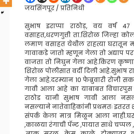
जयसिंगपूर / प्रतिनिधी
सुभाष इराप्पा राठोड़, वय वर्ष 4
वसाहत,धरणगुत्ती ता.शिरोळ जिल्हा कोल्हा
लमाण वसाहत येथील राहत्या घरातून मा
गावाकडे जातो म्हणून गेला तो अद्याप प
वाजता तो निघुन गेला आहे.किरण कृष्णाप
शिरोळ पोलीसात वर्दी दिली आहे.सुभाष 
गेला आहे.दरम्यान 10 फेब्रुवारी रोजी 
गावी आला आहे का याबाबत विचारपुस क
राठोड यानी सुभाष गावी आला नसल्य
नसल्याने नातेवाहिकांनी प्रथमतः इतरत 
संपर्क केला मात्र मिळून आला नाही.घर
,काळया रंगाची पॅन्ट ,पायात साधे चप्पल 
,नाक सरळ ,केस काळे ,डोक्यावर