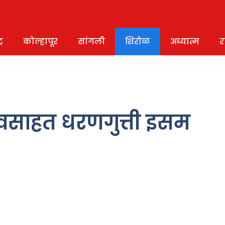
र
कोल्हापूर
सांगली
शिरोळ
अध्यात्म
र
वसाहत धरणगुत्ती इसम