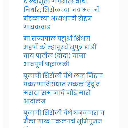
डॉल्बीमुक्त गणेशोत्सवाचा
निर्धार; शिरोळच्या जय भवानी
मंडळाच्या अध्यक्षपदी रोहन
गायकवाड
मा.राज्यपाल पद्मश्री शिक्षण
महर्षी कोल्हापूरचे सुपुत्र डॉ.डी
वाय पाटील (दादा) यांना
भावपूर्ण श्रद्धांजली
पुलाची शिरोली येथे लव्ह जिहाद
प्रकरणाविरोधात सकल हिंदू व
मराठा समाजाचे जोडे मारो
आंदोलन
पुलाची शिरोली येथे घनकचरा व
मैला गाळ प्रकल्पाचे भूमिपूजन