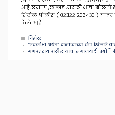
आहे.लमाण ,कन्नड़ ,मराठी भाषा बोलतो.
शिरोळ पोलीस ( 02322 236433 ) यावर
केले आहे.
Categories
शिरोळ
“एकसंभा शर्यत” दानोळीच्या बंडा खिलारे या
गणपतराव पाटील यांचा समाजवादी प्रबोधिनी