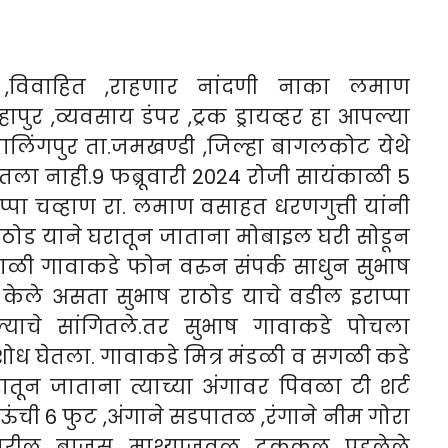
7 ,विवाहित ,राहणार नांदणी नाका लमाण
पुर ,व्यवसाय डंपर ,ट्रक ड्रायव्हर हा आपल्या
लिंगपुर ता.जमखण्डी ,जिल्हा बागलकोट येथे
रतला नाही.9 फब्रूवारी 2024 रोजी सायंकाळी 5
्पा चव्हाण रा. लमाण वसाहत धरणगुत्ती यांनी
राठोड याने घरातून जाताना मोबाइल घरी सोडून
सकाळी गावाकडे फोन वरुन संपर्क साधुन सुभाष
ेले असता सुभाष राठोड याचे वडील इराप्पा
ाचे सांगितले.तर सुभाष गावाकडे पोचला
शोध घेतला. गावाकडे मित्र मंडळी व सगळी कडे
ातून जाताना त्याच्या अंगावर पिवळा टी शर्ट
,ऊंची 6 फुट ,अंगाने सडपातळ ,रंगाने नीम गोरा
 वरील बाजूस माथ्याजवळ टककल पडलेले