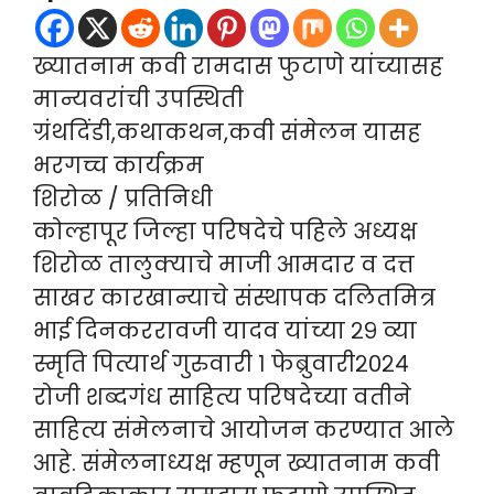
ख्यातनाम कवी रामदास फुटाणे यांच्यासह
मान्यवरांची उपस्थिती
ग्रंथदिंडी,कथाकथन,कवी संमेलन यासह
भरगच्च कार्यक्रम
शिरोळ / प्रतिनिधी
कोल्हापूर जिल्हा परिषदेचे पहिले अध्यक्ष
शिरोळ तालुक्याचे माजी आमदार व दत्त
साखर कारखान्याचे संस्थापक दलितमित्र
भाई दिनकररावजी यादव यांच्या २९ व्या
स्मृति पित्यार्थ गुरुवारी १ फेब्रुवारी२०२४
रोजी शब्दगंध साहित्य परिषदेच्या वतीने
साहित्य संमेलनाचे आयोजन करण्यात आले
आहे. संमेलनाध्यक्ष म्हणून ख्यातनाम कवी