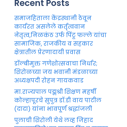
Recent Posts
समाजहिताला केंद्रस्थानी ठेवून
कार्यरत असलेले कर्तृत्ववान
नेतृत्व,निळकंठ उर्फ पिंटू फल्ले यांचा
सामाजिक, राजकीय व सहकार
क्षेत्रातील प्रेरणादायी प्रवास
डॉल्बीमुक्त गणेशोत्सवाचा निर्धार;
शिरोळच्या जय भवानी मंडळाच्या
अध्यक्षपदी रोहन गायकवाड
मा.राज्यपाल पद्मश्री शिक्षण महर्षी
कोल्हापूरचे सुपुत्र डॉ.डी वाय पाटील
(दादा) यांना भावपूर्ण श्रद्धांजली
पुलाची शिरोली येथे लव्ह जिहाद