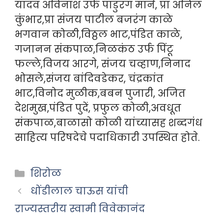
यादव अविनाश उर्फ पांडुरंग माने, प्रा अनिल
कुंभार,प्रा संजय पाटील बजरंग काळे
भगवान कोळी,विठ्ठल भाट,पंडित काळे,
गजानन संकपाळ,निळकंठ उर्फ पिंटू
फल्ले,विजय आरगे, संजय चव्हाण,निनाद
भोसले,संजय बांदिवडेकर, चंद्रकांत
भाट,विनोद मुळीक,बबन पुजारी, अजित
देशमुख,पंडित पुदें, प्रफुल कोळी,अवधूत
संकपाळ,बाळासो कोळी यांच्यासह शब्दगंध
साहित्य परिषदेचे पदाधिकारी उपस्थित होते.
Categories
शिरोळ
धोंडीलाल चाऊस यांची
राज्यस्तरीय स्वामी विवेकानंद