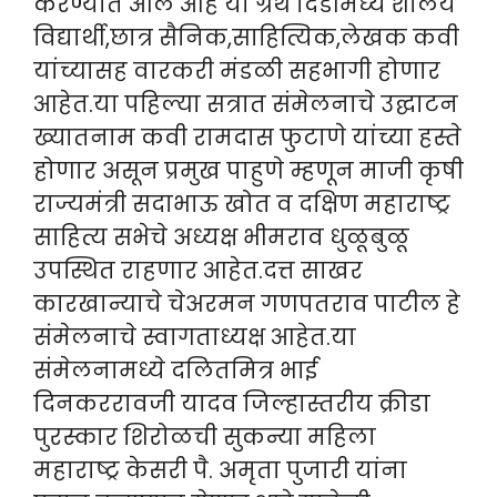
करण्यात आले आहे या ग्रंथ दिंडीमध्ये शालेय
विद्यार्थी,छात्र सैनिक,साहित्यिक,लेखक कवी
यांच्यासह वारकरी मंडळी सहभागी होणार
आहेत.या पहिल्या सत्रात संमेलनाचे उद्घाटन
ख्यातनाम कवी रामदास फुटाणे यांच्या हस्ते
होणार असून प्रमुख पाहुणे म्हणून माजी कृषी
राज्यमंत्री सदाभाऊ खोत व दक्षिण महाराष्ट्र
साहित्य सभेचे अध्यक्ष भीमराव धुळूबुळू
उपस्थित राहणार आहेत.दत्त साखर
कारखान्याचे चेअरमन गणपतराव पाटील हे
संमेलनाचे स्वागताध्यक्ष आहेत.या
संमेलनामध्ये दलितमित्र भाई
दिनकररावजी यादव जिल्हास्तरीय क्रीडा
पुरस्कार शिरोळची सुकन्या महिला
महाराष्ट्र केसरी पै. अमृता पुजारी यांना