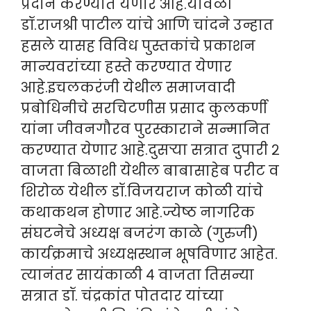
प्रदान करण्यात येणार आहे.यावेळी
डॉ.राजश्री पाटील यांचे आणि चांदने उन्हात
हसले यासह विविध पुस्तकांचे प्रकाशन
मान्यवरांच्या हस्ते करण्यात येणार
आहे.इचलकरंजी येथील समाजवादी
प्रबोधिनीचे सरचिटणीस प्रसाद कुलकर्णी
यांना जीवनगौरव पुरस्काराने सन्मानित
करण्यात येणार आहे.दुसऱ्या सत्रात दुपारी २
वाजता बिळाशी येथील बाबासाहेब परीट व
शिरोळ येथील डॉ.विजयराज कोळी यांचे
कथाकथन होणार आहे.ज्येष्ठ नागरिक
संघटनेचे अध्यक्ष बजरंग काळे (गुरुजी)
कार्यक्रमाचे अध्यक्षस्थान भूषविणार आहेत.
त्यानंतर सायंकाळी ४ वाजता तिसन्या
सत्रात डॉ. चंद्रकांत पोतदार यांच्या