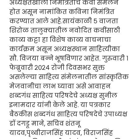
अध्यक्षतेखाली निमंत्रितांचे कवी संमेलन
होत असून नामांकित कविना निमंत्रित
करण्यात आले आहे.सायंकाळी ५ वाजता
शिरोळ तालुक्यातील नवोदित कवींसाठी
काव्य कट्टा हा विशेष काव्य वाचनाचा
कार्यक्रम असून अध्यक्षस्थान साहित्यीका
सौ. विजया बन्ने भूषविणार आहेत. गुरुवारी १
फेब्रुवारी २०२४ रोजी दिवसभर सुक्त
असलेल्या साहित्य संमेलनातील सांस्कृतिक
मेजवानीचा लाभ घ्यावा असे आवाहन
शब्दगंध साहित्य परिषदेचे अध्यक्ष सुनील
इनामदार यांनी केले आहे. या पत्रकार
बैठकीस शब्दगंध साहित्य परिषदेचे उपाध्यक्ष
डॉ दगडू माने, सचिव शंतनू
यादव,पृथ्वीराजसिंह यादव, विराजसिंह