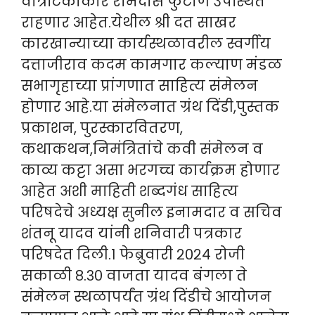
वात्रटिकाकार रामदास फुटाणे उपस्थित
राहणार आहेत.येथील श्री दत साखर
कारखान्याच्या कार्यस्थळावरील स्वर्गीय
दत्ताजीराव कदम कामगार कल्याण मंडळ
सभागृहाच्या प्रांगणात साहित्य संमेलन
होणार आहे.या संमेलनात ग्रंथ दिंडी,पुस्तक
प्रकाशन, पुरस्कारवितरण,
कथाकथन,निमंत्रितांचे कवी संमेलन व
काव्य क‌ट्टा असा भरगच्च कार्यक्रम होणार
आहेत अशी माहिती शब्दगंध साहित्य
परिषदेचे अध्यक्ष सुनील इनामदार व सचिव
शंतनू यादव यांनी शनिवारी पत्रकार
परिषदेत दिली.१ फेब्रुवारी २०२४ रोजी
सकाळी ८.३० वाजता यादव बंगला ते
संमेलन स्थळापर्यंत ग्रंथ दिंडीचे आयोजन