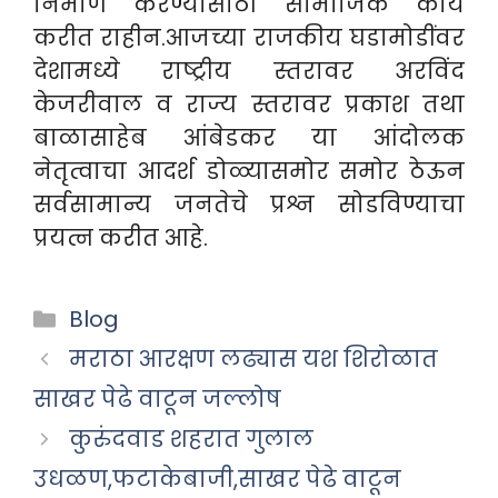
निर्माण करण्यासाठी सामाजिक कार्य
करीत राहीन.आजच्या राजकीय घडामोडींवर
देशामध्ये राष्ट्रीय स्तरावर अरविंद
केजरीवाल व राज्य स्तरावर प्रकाश तथा
बाळासाहेब आंबेडकर या आंदोलक
नेतृत्वाचा आदर्श डोळ्यासमोर समोर ठेऊन
सर्वसामान्य जनतेचे प्रश्न सोडविण्याचा
प्रयत्न करीत आहे.
Categories
Blog
मराठा आरक्षण लढ्यास यश शिरोळात
साखर पेढे वाटून जल्लोष
कुरुंदवाड शहरात गुलाल
उधळण,फटाकेबाजी,साखर पेढे वाटून