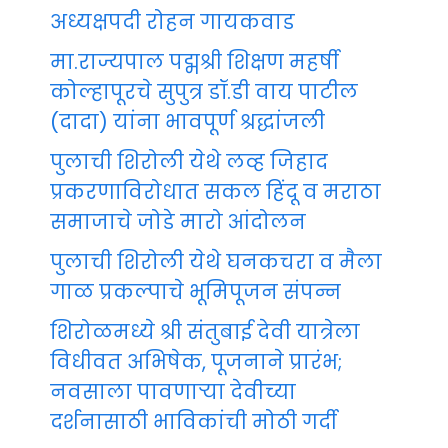
अध्यक्षपदी रोहन गायकवाड
मा.राज्यपाल पद्मश्री शिक्षण महर्षी
कोल्हापूरचे सुपुत्र डॉ.डी वाय पाटील
(दादा) यांना भावपूर्ण श्रद्धांजली
पुलाची शिरोली येथे लव्ह जिहाद
प्रकरणाविरोधात सकल हिंदू व मराठा
समाजाचे जोडे मारो आंदोलन
पुलाची शिरोली येथे घनकचरा व मैला
गाळ प्रकल्पाचे भूमिपूजन संपन्न
शिरोळमध्ये श्री संतुबाई देवी यात्रेला
विधीवत अभिषेक, पूजनाने प्रारंभ;
नवसाला पावणाऱ्या देवीच्या
दर्शनासाठी भाविकांची मोठी गर्दी