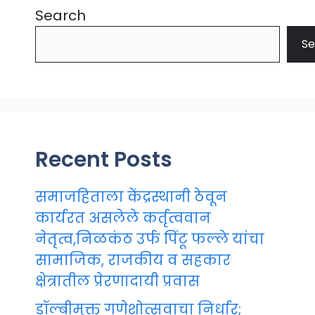
Search
Se
Recent Posts
समाजहिताला केंद्रस्थानी ठेवून
कार्यरत असलेले कर्तृत्ववान
नेतृत्व,निळकंठ उर्फ पिंटू फल्ले यांचा
सामाजिक, राजकीय व सहकार
क्षेत्रातील प्रेरणादायी प्रवास
डॉल्बीमुक्त गणेशोत्सवाचा निर्धार;