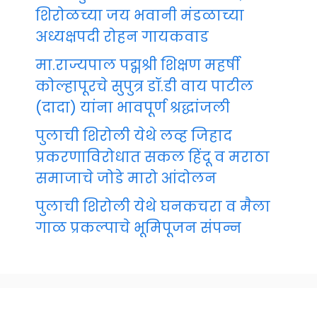
शिरोळच्या जय भवानी मंडळाच्या
अध्यक्षपदी रोहन गायकवाड
मा.राज्यपाल पद्मश्री शिक्षण महर्षी
कोल्हापूरचे सुपुत्र डॉ.डी वाय पाटील
(दादा) यांना भावपूर्ण श्रद्धांजली
पुलाची शिरोली येथे लव्ह जिहाद
प्रकरणाविरोधात सकल हिंदू व मराठा
समाजाचे जोडे मारो आंदोलन
पुलाची शिरोली येथे घनकचरा व मैला
गाळ प्रकल्पाचे भूमिपूजन संपन्न