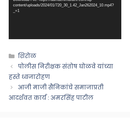
content/uploads/2024/01/720_30_1.42_Jan262024_10.mp4?
_=1
Categories
शिरोळ
पोलीस निरीक्षक संतोष घोळवे यांच्या
हस्ते ध्वजारोहण
आजी माजी सैनिकांचे समाजाप्रती
आदर्शवत कार्य : अमरसिंह पाटील