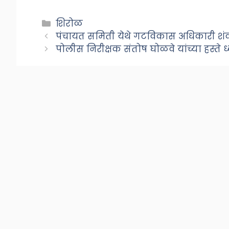
Categories
शिरोळ
पंचायत समिती येथे गटविकास अधिकारी शं
पोलीस निरीक्षक संतोष घोळवे यांच्या हस्ते 