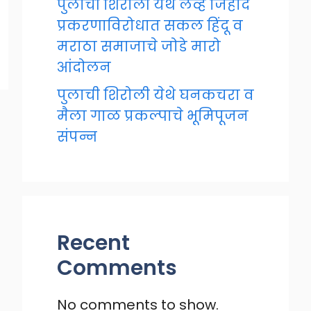
पुलाची शिरोली येथे लव्ह जिहाद
प्रकरणाविरोधात सकल हिंदू व
मराठा समाजाचे जोडे मारो
आंदोलन
पुलाची शिरोली येथे घनकचरा व
मैला गाळ प्रकल्पाचे भूमिपूजन
संपन्न
Recent
Comments
No comments to show.