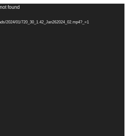
 not found
loads/2024/01/720_30_1.42_Jan262024_02.mp4?_=1