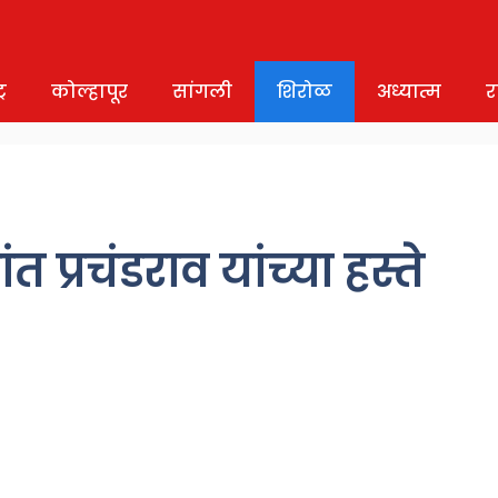
र
कोल्हापूर
सांगली
शिरोळ
अध्यात्म
र
प्रचंडराव यांच्या हस्ते