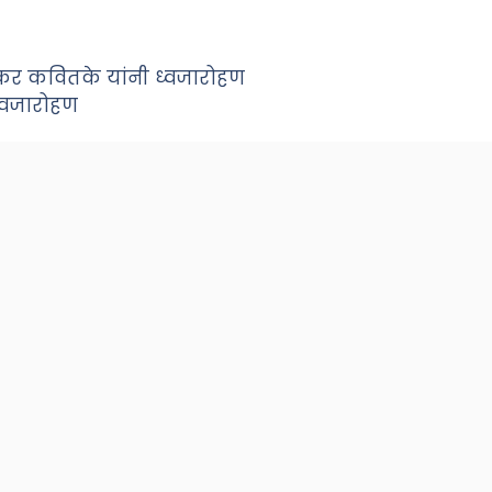
कर कवितके यांनी ध्वजारोहण
ध्वजारोहण