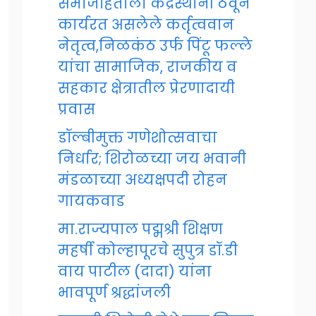
समाजहिताला केंद्रस्थानी ठेवून
कार्यरत असलेले कर्तृत्ववान
नेतृत्व,निळकंठ उर्फ पिंटू फल्ले
यांचा सामाजिक, राजकीय व
सहकार क्षेत्रातील प्रेरणादायी
प्रवास
डॉल्बीमुक्त गणेशोत्सवाचा
निर्धार; शिरोळच्या जय भवानी
मंडळाच्या अध्यक्षपदी रोहन
गायकवाड
मा.राज्यपाल पद्मश्री शिक्षण
महर्षी कोल्हापूरचे सुपुत्र डॉ.डी
वाय पाटील (दादा) यांना
भावपूर्ण श्रद्धांजली