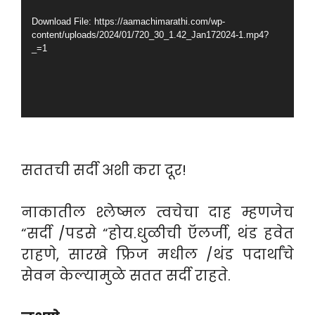
Download File: https://aamachimarathi.com/wp-
content/uploads/2024/01/720_30_1.42_Jan172024-1.mp4?
_=1
सततची सर्दी अशी करा दूर!
नाकातील श्लेष्मल त्वचेचा दाह म्हणजेच
“सर्दी /पडसे “होय.धुळीची ऍलर्जी, थंड हवेत
राहणे, सारखे फ्रिज मधील /थंड पदार्थांचे
सेवन केल्यामुळे सतत सर्दी राहते.