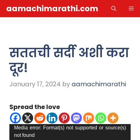
Skip
aamachimarathi.com
M
to
content
सततची सर्दी अशी करा
दूर!
January 17, 2024
by
aamachimarathi
Spread the love
Video
Media error: Format(s) not supported or source(s)
not found
Player