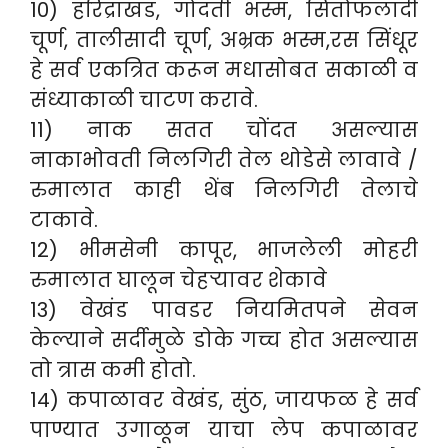
10) हरिद्राखंड, गोदंती भस्म, सितोफलादी
चूर्ण, तालीसादी चूर्ण, अभ्रक भस्म,रस सिंधूर
हे सर्व एकत्रित करून मधासोबत सकाळी व
संध्याकाळी चाटण करावे.
11) नाक सतत चोंदत असल्यास
नाकाभोवती निलगिरी तेल थोडेसे लावावे /
रुमालात काही थेंब निलगिरी तेलाचे
टाकावे.
12) भीमसेनी कापूर, भाजलेली मोहरी
रुमालात घालून चेहऱ्यावर शेकावे
13) वेखंड पावडर नियमितपने सेवन
केल्याने सर्दीमुळे डोके गच्च होत असल्यास
तो त्रास कमी होतो.
14) कपाळावर वेखंड, सुंठ, जायफळ हे सर्व
पाण्यात उगाळून याचा लेप कपाळावर