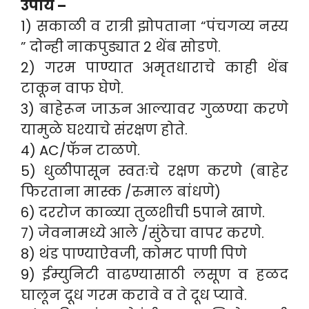
उपाय –
1) सकाळी व रात्री झोपताना “पंचगव्य नस्य
” दोन्ही नाकपुड्यात 2 थेंब सोडणे.
2) गरम पाण्यात अमृतधाराचे काही थेंब
टाकून वाफ घेणे.
3) बाहेरून जाऊन आल्यावर गुळण्या करणे
यामुळे घश्याचे संरक्षण होते.
4) AC/फॅन टाळणे.
5) धुळीपासून स्वतःचे रक्षण करणे (बाहेर
फिरताना मास्क /रुमाल बांधणे)
6) दररोज काळ्या तुळशीची 5पाने खाणे.
7) जेवनामध्ये आले /सुंठेचा वापर करणे.
8) थंड पाण्याऐवजी, कोमट पाणी पिणे
9) ईम्युनिटी वाढण्यासाठी लसूण व हळद
घालून दूध गरम करावे व ते दूध प्यावे.