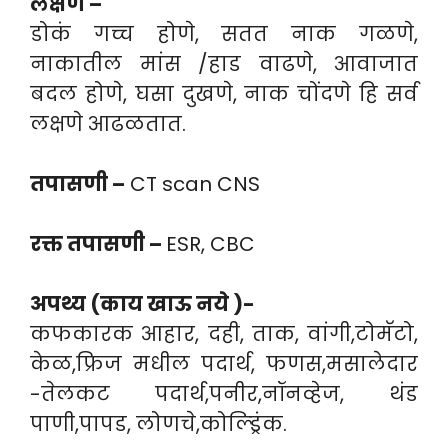
लक्षणे –
डोकं गच्च होणे, सतत नाक गळणे,
नाकातील मांस /हाड वाढणे, आवाजात
बदल होणे, घसा दुखणे, नाक चोंदणे हि सर्व
लक्षणे आढळतात.
तपासणी –
CT scan CNS
रक्त तपासणी –
ESR, CBC
अपथ्य (काय खाऊ नये )-
कफकारक आहार, दही, ताक, वांगी,टोमॅटो,
केळ,फ्रिज मधील पदार्थ, फणस,मसालेदार
-तेलकट पदार्थ,पनीर,नॉनव्हेज, थंड
पाणी,पापड, लोणचे,कोल्ड्रिंक.