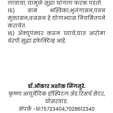
लावावा, यामुळे सुद्धा चांगला फरक पडतो.
15) बाम भस्त्रिका,भुजंगासन,पवन
मुक्तासन,वज्रसन हे योगाभ्यास नियमितपने
करावेत.
16) ॲक्युपंक्चर करून घ्यावे,यात आरोमा
थेरपी सुद्धा इफेक्टिव्ह आहे.
डॉ.ओंकार अशोक निंगनुरे.
कृष्णा आयुर्वेदिक हॉस्पिटल अँड रिसर्च सेंटर,
घोसरवाड.
संपर्क -9175723404,7028612340