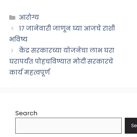
Categories
आरोग्य
17 जानेवारी जाणून घ्या आजचे राशी
भविष्य
केंद्र सरकारच्या योजनेचा लाभ घरा
घरापर्यंत पोहचविण्यात मोदीं सरकारचे
कार्य महत्वपूर्ण
Search
Se