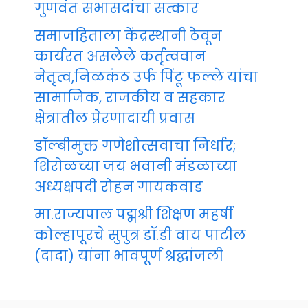
गुणवंत सभासदांचा सत्कार
समाजहिताला केंद्रस्थानी ठेवून
कार्यरत असलेले कर्तृत्ववान
नेतृत्व,निळकंठ उर्फ पिंटू फल्ले यांचा
सामाजिक, राजकीय व सहकार
क्षेत्रातील प्रेरणादायी प्रवास
डॉल्बीमुक्त गणेशोत्सवाचा निर्धार;
शिरोळच्या जय भवानी मंडळाच्या
अध्यक्षपदी रोहन गायकवाड
मा.राज्यपाल पद्मश्री शिक्षण महर्षी
कोल्हापूरचे सुपुत्र डॉ.डी वाय पाटील
(दादा) यांना भावपूर्ण श्रद्धांजली