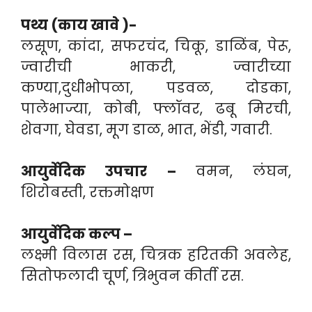
पथ्य (काय खावे )-
लसूण, कांदा, सफरचंद, चिकू, डाळिंब, पेरू,
ज्वारीची भाकरी, ज्वारीच्या
कण्या,दुधीभोपळा, पडवळ, दोडका,
पालेभाज्या, कोबी, फ्लॉवर, ढबू मिरची,
शेवगा, घेवडा, मूग डाळ, भात, भेंडी, गवारी.
आयुर्वेदिक उपचार –
वमन, लंघन,
शिरोबस्ती, रक्तमोक्षण
आयुर्वेदिक कल्प –
लक्ष्मी विलास रस, चित्रक हरितकी अवलेह,
सितोफलादी चूर्ण, त्रिभुवन कीर्ती रस.