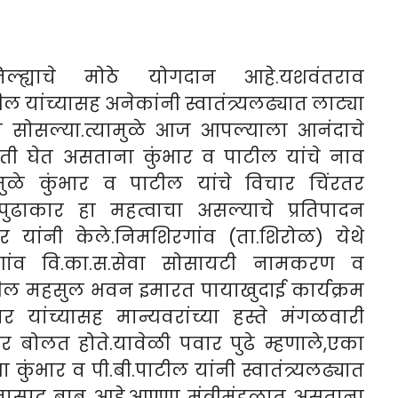
िल्ह्याचे मोठे योगदान आहे.यशवंतराव
ाटील यांच्यासह अनेकांनी स्वातंत्र्यलढ्यात लाट्या
ळा सोसल्या.त्यामुळे आज आपल्याला आनंदाचे
हिती घेत असताना कुंभार व पाटील यांचे नाव
ामुळे कुंभार व पाटील यांचे विचार चिंरतर
ुढाकार हा महत्वाचा असल्याचे प्रतिपादन
ार यांनी केले.निमशिरगांव (ता.शिरोळ) येथे
शिरगांव वि.का.स.सेवा सोसायटी नामकरण व
. पाटील महसुल भवन इमारत पायाखुदाई कार्यक्रम
ार यांच्यासह मान्यवरांच्या हस्ते मंगळवारी
 बोलत होते.यावेळी पवार पुढे म्हणाले,एका
 कुंभार व पी.बी.पाटील यांनी स्वातंत्र्यलढ्यात
ास्पद बाब आहे.आण्णा मंत्रीमंडळात असताना