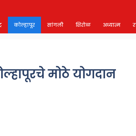
र
कोल्हापूर
सांगली
शिरोळ
अध्यात्म
र
ोल्हापूरचे मोठे योगदान