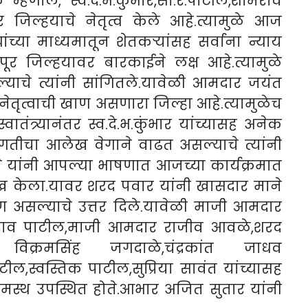
हणाले, स्व.दे.भ.कुंभार,सा.रे.पाटील,शामराव
र जिल्हयाचे नेतृत्व केले आहे.त्यामुळे आज
ंच्या माध्यमातून शेतकर्‍यांसह सर्वाना न्याय
ापूर जिल्हयावर बारकाईने लक्ष आहे.त्यामुळे
याचे त्यांनी सांगितले.यावेळी आमदार जयंत
 नेतृत्वाची खाण असणारा जिल्हा आहे.त्यामुळेच
तंत्र्यानंतर स्व.दे.भ.कुंभार यांच्यासह अनेक
प्रगतीचा आलेख वेगाने वाढत असल्याचे त्यांनी
ने यांनी आपल्या भाषणात आजच्या कार्यक्रमात
ख केला.यावर शरद पवार यांनी खासदार माने
ुण असल्याचे उत्तर दिले.यावेळी माजी आमदार
तराव पाटील,माजी आमदार राजीव आवळे,शरद
्ष विक्रमसिंह जगदाळे,चंद्रकांत जाधव
,स्वस्तिक पाटील,सुप्रिया सावंत यांच्यासह
 ग्रामस्थ उपस्थित होते.आभार अजित सुतार यांनी