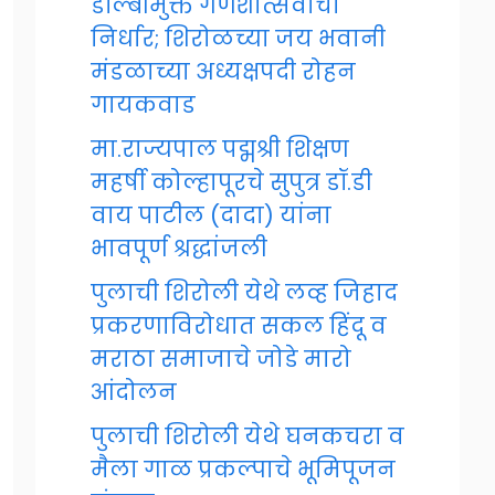
डॉल्बीमुक्त गणेशोत्सवाचा
निर्धार; शिरोळच्या जय भवानी
मंडळाच्या अध्यक्षपदी रोहन
गायकवाड
मा.राज्यपाल पद्मश्री शिक्षण
महर्षी कोल्हापूरचे सुपुत्र डॉ.डी
वाय पाटील (दादा) यांना
भावपूर्ण श्रद्धांजली
पुलाची शिरोली येथे लव्ह जिहाद
प्रकरणाविरोधात सकल हिंदू व
मराठा समाजाचे जोडे मारो
आंदोलन
पुलाची शिरोली येथे घनकचरा व
मैला गाळ प्रकल्पाचे भूमिपूजन