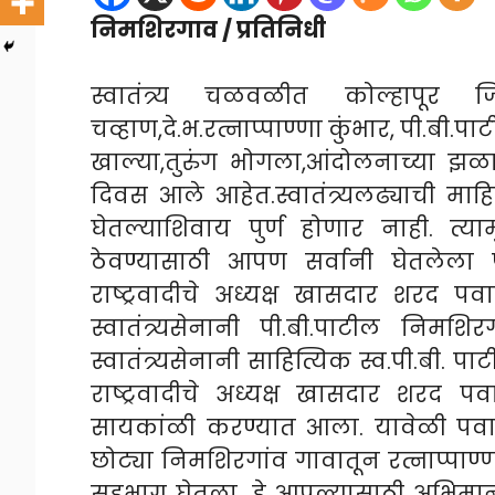
निमशिरगाव / प्रतिनिधी
स्वातंत्र्य चळवळीत कोल्हापूर ज
चव्हाण,दे.भ.रत्नाप्पाण्णा कुंभार, पी.बी.प
खाल्या,तुरुंग भोगला,आंदोलनाच्या झ
दिवस आले आहेत.स्वातंत्र्यलढ्याची मा
घेतल्याशिवाय पुर्ण होणार नाही. त्य
ठेवण्यासाठी आपण सर्वानी घेतलेला प
राष्ट्रवादीचे अध्यक्ष खासदार शरद पव
स्वातंत्र्यसेनानी पी.बी.पाटील निम
स्वातंत्र्यसेनानी साहित्यिक स्व.पी.बी
राष्ट्रवादीचे अध्यक्ष खासदार शरद पव
सायकांळी करण्यात आला. यावेळी पवार
छोट्या निमशिरगांव गावातून रत्नाप्पाण्णा
सहभाग घेतला. हे आपल्यासाठी अभिमान