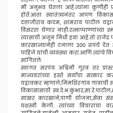
मी अनुभव घेतला आहे.त्यांना कुणीही 
होते.आता स्वातंत्र्यनंतर आपण विकास
दत्ताजीराव कदम, शामराव पाटील यड्र
विसरता येणार नाही.रत्नाप्पाण्णांच्या
त्यासाठी अजून निधी हवा आहे.तो राजेंद्
कारखान्यानेही टनाला 200 रुपये देत आ
पाहिजे यांची व्यवस्था करा.आणि त्यांचे वि
सांगितले.
स्वागत सरपंच अश्विनी गुरव तर प्रास
मान्यवरांच्या हस्ते सर्वाचा सत्कार
यड्रावकर म्हणाले,निमशिरगांव गावाची स्
विकासासाठी स्व.दे.भ.कुंभार,सा.रे.पाटी
साखर कारखाने,पाणी योजना,सेवा संस्थ
यशस्वी केली. त्यांच्या विचाराचा 