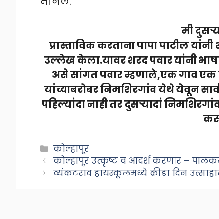
मानले.
मी दुसर्
प्रास्ताविक करताना पापा पाटील यांनी
उल्लेख केला.यावर शरद पवार यांनी भा
असे सांगत पवार म्हणाले,एक गाव एक पा
यांच्याबरोबर निमशिरगांव येथे येवून सार
पहिल्यांदा नाही तर दुसर्‍यादां निमशिर
कर
Categories
कोल्हापूर
कोल्हापूर उत्कृष्ट व आदर्श करणार – पालकमं
व्यंकटराव हायस्कूलमध्ये क्रीडा दिन उत्सा