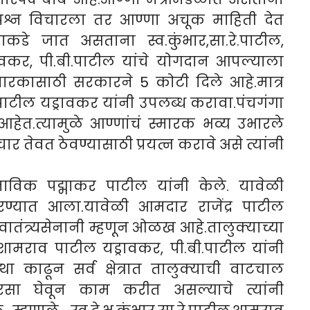
प्रश्न विचारला तर आण्णा अचूक माहिती देत
ाकडे जात असताना स्व.कुंभार,सा.रे.पाटील,
ावकर, पी.बी.पाटील यांचे योगदान आपल्याला
 स्मारकासाठी सरकारने 5 कोटी दिले आहे.मात्र
र पाटील यड्रावकर यांनी उपलब्ध करावा.पंचगंगा
हेत.त्यामुळे आण्णांचं स्मारक भव्य उभारले
चार तेवत ठेवण्यासाठी प्रयत्न करावे असे त्यांनी
्ताविक पद्माकर पाटील यांनी केले. यावेळी
 करण्यात आला.यावेळी आमदार राजेंद्र पाटील
वातंत्र्यसेनानी म्हणून ओळख आहे.तालुक्याच्या
ल,शामराव पाटील यड्रावकर, पी.बी.पाटील यांनी
ा काढून सर्व क्षेत्रात तालुक्याची वाटचाल
वारसा घेवून काम करीत असल्याचे त्यांनी