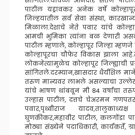
सांगितले.यावेळी आमदार सतेज पाटील म्
पाटील यड्रावकर अनेक वर्षे कोल्हापू
जिल्हयातील सर्व सेवा संस्था, कारखान्या
मिळाला.देशाचे नेते पवार यांचे कोल्ह
आमची भुमिका त्यांना बळ देणारी असल्
पाटील म्हणाले, कोल्हापूर जिल्हा म्हणजे
कोल्हापूरचा चौफेर विकास झाला आहे.स्वा
लोकनेत्यामुळेच कोल्हापूर जिल्ह्याची 
सांगितले.दरम्यान,खासदार धैर्यशिल मा
तरुण मान्यवर लाभले असल्याचा उल्ले
यांचे भाषण थांबवून मी 84 वर्षाचा तर
उल्हास पाटील, दत्तचे चेअरमन गणप
पवार,पृथ्वीराज यादव,तालुकाध्यक
घुणकीकर,महावीर पाटील, कलगोंडा पाटील
मोठ्या संख्येने पदाधिकारी, कार्यकर्ते,