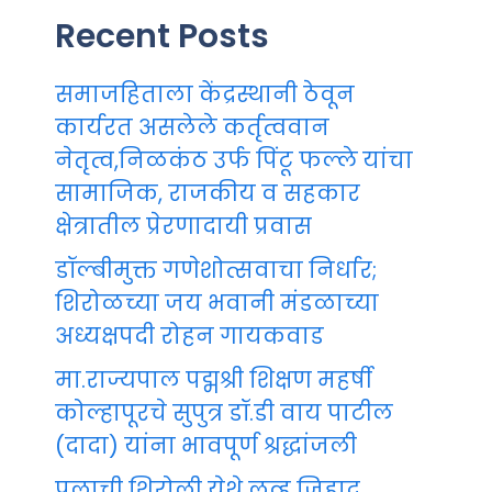
Recent Posts
समाजहिताला केंद्रस्थानी ठेवून
कार्यरत असलेले कर्तृत्ववान
नेतृत्व,निळकंठ उर्फ पिंटू फल्ले यांचा
सामाजिक, राजकीय व सहकार
क्षेत्रातील प्रेरणादायी प्रवास
डॉल्बीमुक्त गणेशोत्सवाचा निर्धार;
शिरोळच्या जय भवानी मंडळाच्या
अध्यक्षपदी रोहन गायकवाड
मा.राज्यपाल पद्मश्री शिक्षण महर्षी
कोल्हापूरचे सुपुत्र डॉ.डी वाय पाटील
(दादा) यांना भावपूर्ण श्रद्धांजली
पुलाची शिरोली येथे लव्ह जिहाद