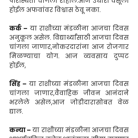
परिस्थिती चांगली राहील.आज उधारी वसूली
होईल अफवांवर विश्वास ठेवू नका.
कर्क –
या राशीच्या मंडळीना आजचा दिवस
अनुकूल असेल. विद्यार्थ्यांसाठी आजचा दिवस
चांगला जाणार,नोकरदारांना आज रोजगार
मिळण्याचा योग. आज व्यवसाय दुप्पट
होईल,
सिंह –
या राशीच्या मंडळीना आजचा दिवस
चांगला जाणार,वैवाहिक जीवन आनंदाने
भरलेले असेल,आज जोडीदारासोबत वेळ
द्याल.
कन्या –
या राशीच्या मंडळीना आजचा दिवस