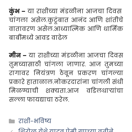
कुंभ –
या राशीच्या मंडळीना आजचा दिवस
चांगला असेल.कुटूंबात आनंद आणि शांतीचे
वातावरण असेल.आध्यात्मिक आणि धार्मिक
बाबींमध्ये आवड वाढेल
मीन –
या राशीच्या मंडळीना आजचा दिवस
तुमच्यासाठी चांगला जाणार. आज तुमच्या
रागावर नियंत्रण ठेवून प्रकरण चांगल्या
प्रकारे हाताळाल.नोकरदारांना चांगली संधी
मिळण्याची शक्यता.आज वडिलधाऱ्यांचा
सल्ला फायद्याचा ठरेल.
Categories
राशी-भविष्य
शिरोळ येथे यादव प्रेमी ग्रुपच्या वतीने