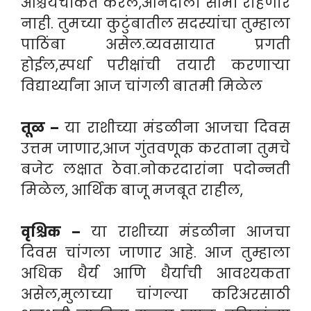
आश्चर्यचकित करेल,आनंदाला सीमा राहणार
नाही. तुमच्या कुटुंबातील सदस्यांचा तुम्हाला
पाठिंबा असेल.व्यवसायात प्रगती
होईल,स्पर्धा परीक्षांची तयारी करणाऱ्या
विद्यार्थ्यांना आज चांगली बातमी मिळेल
तूळ –
या राशीच्या मंडळीना आजचा दिवस
उत्तम जाणार,आज गुंतवणूक करताना तुमचे
बजेट लक्षात ठेवा.नोकरदारांना पदोन्नती
मिळेल, आर्थिक बाजू मजबूत राहील,
वृश्चिक –
या राशीच्या मंडळीना आजचा
दिवस चांगला जाणार आहे. आज तुम्हाला
अधिक धैर्य आणि धैर्याची आवश्यकता
असेल,मुलाच्या चांगल्या करिअरसाठी