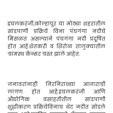
इचलकरंजी,कोल्हापूर या मोठ्या शहरातील
सांडपाणी प्रक्रिये विना पंचगंगा नदीचे
मिसळत असल्याने पंचगंगा नदी प्रदूषित
होत आहे.शेतकरी व शिरोळ तालुक्यातील
ग्रामस्थ कॅन्सर ग्रस्त झाले आहेत.
जनावरांनाही निरनिराळ्या आजाराची
लागण होत आहे.इचलकरंजी आणि
औद्योगिक वसाहतीतील सांडपाणी
शुद्धीकरण प्रक्रियेविनाच थेट नदीत सोडले