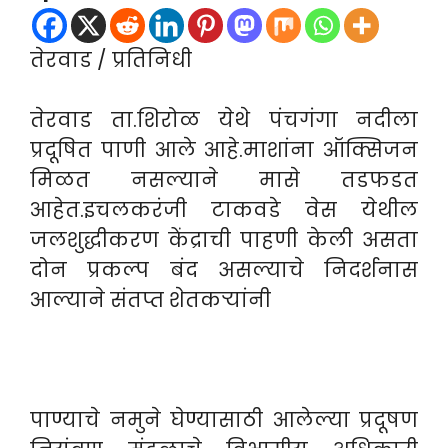
तेरवाड / प्रतिनिधी
तेरवाड ता.शिरोळ येथे पंचगंगा नदीला
प्रदूषित पाणी आले आहे.माशांना ऑक्सिजन
मिळत नसल्याने मासे तडफडत
आहेत.इचलकरंजी टाकवडे वेस येथील
जलशुद्धीकरण केंद्राची पाहणी केली असता
दोन प्रकल्प बंद असल्याचे निदर्शनास
आल्याने संतप्त शेतकऱ्यांनी
पाण्याचे नमुने घेण्यासाठी आलेल्या प्रदूषण