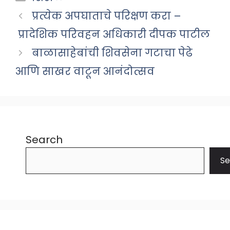
प्रत्येक अपघाताचे परिक्षण करा –
प्रादेशिक परिवहन अधिकारी दीपक पाटील
बाळासाहेबांची शिवसेना गटाचा पेढे
आणि साखर वाटून आनंदोत्सव
Search
Se