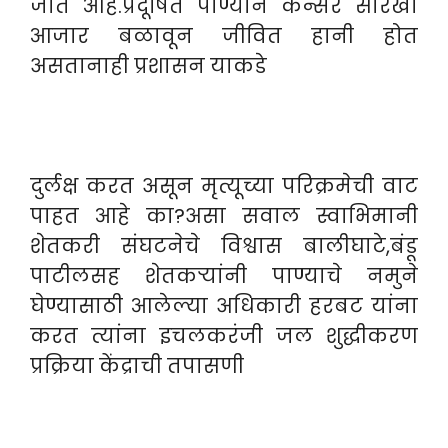
जात आहे.प्रदूषित पाण्याने कॅन्सर सारखा
आजार बळावून जीवित हानी होत
असतानाही प्रशासन याकडे
दुर्लक्ष करत असून मृत्यूच्या परिक्रमेची वाट
पाहत आहे का?असा सवाल स्वाभिमानी
शेतकरी संघटनेचे विश्वास बालीघाटे,बंडू
पाटीलसह शेतकऱ्यांनी पाण्याचे नमुने
घेण्यासाठी आलेल्या अधिकारी हरबट यांना
करत त्यांना इचलकरंजी जल शुद्धीकरण
प्रक्रिया केंद्राची तपासणी