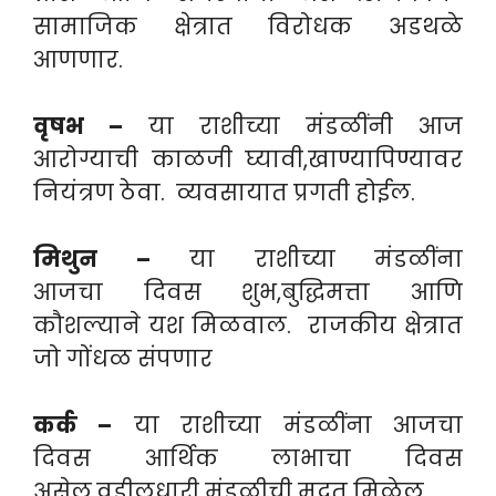
सामाजिक क्षेत्रात विरोधक अडथळे
आणणार.
वृषभ –
या राशीच्या मंडळींनी आज
आरोग्याची काळजी घ्यावी,खाण्यापिण्यावर
नियंत्रण ठेवा. व्यवसायात प्रगती होईल.
मिथुन –
या राशीच्या मंडळींना
आजचा दिवस शुभ,बुद्धिमत्ता आणि
कौशल्याने यश मिळवाल. राजकीय क्षेत्रात
जो गोंधळ संपणार
कर्क –
या राशीच्या मंडळींना आजचा
दिवस आर्थिक लाभाचा दिवस
असेल,वडीलधारी मंडळीची मदत मिळेल.