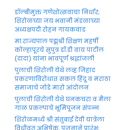
डॉल्बीमुक्त गणेशोत्सवाचा निर्धार;
शिरोळच्या जय भवानी मंडळाच्या
अध्यक्षपदी रोहन गायकवाड
मा.राज्यपाल पद्मश्री शिक्षण महर्षी
कोल्हापूरचे सुपुत्र डॉ.डी वाय पाटील
(दादा) यांना भावपूर्ण श्रद्धांजली
पुलाची शिरोली येथे लव्ह जिहाद
प्रकरणाविरोधात सकल हिंदू व मराठा
समाजाचे जोडे मारो आंदोलन
पुलाची शिरोली येथे घनकचरा व मैला
गाळ प्रकल्पाचे भूमिपूजन संपन्न
शिरोळमध्ये श्री संतुबाई देवी यात्रेला
विधीवत अभिषेक, पूजनाने प्रारंभ;