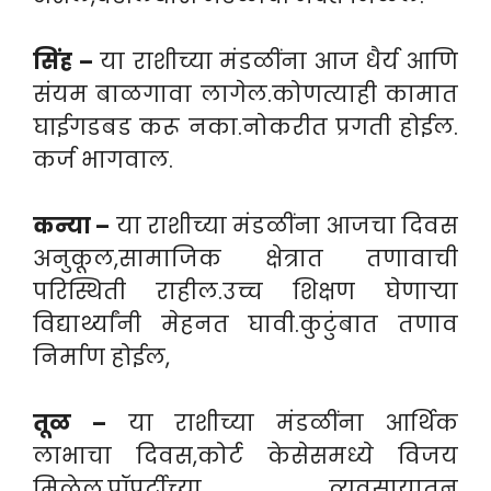
सिंह –
या राशीच्या मंडळींना आज धैर्य आणि
संयम बाळगावा लागेल.कोणत्याही कामात
घाईगडबड करू नका.नोकरीत प्रगती होईल.
कर्ज भागवाल.
कन्या –
या राशीच्या मंडळींना आजचा दिवस
अनुकूल,सामाजिक क्षेत्रात तणावाची
परिस्थिती राहील.उच्च शिक्षण घेणाऱ्या
विद्यार्थ्यांनी मेहनत घावी.कुटुंबात तणाव
निर्माण होईल,
तूळ –
या राशीच्या मंडळींना आर्थिक
लाभाचा दिवस,कोर्ट केसेसमध्ये विजय
मिळेल,प्रॉपर्टीच्या व्यवसायातून