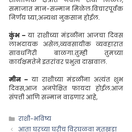
सामाजिक क्षेत्रात नवीन संधी मिळेल,
समाजात मान-सन्मान मिळेल.विचारपूर्वक
निर्णय घ्या,अन्यथा नुकसान होईल.
कुंभ –
या राशीच्या मंडळींना आजचा दिवस
लाभदायक असेल,व्यवसायीक व्यवहारात
सावधगिरी बाळगा.तुम्ही तुमच्या
कार्यक्षमतेने इतरांवर प्रभुत्व दाखवाल.
मीन –
या राशीच्या मंडळींना अत्यंत शुभ
दिवस,आज अनपेक्षित फायदा होईल.आज
संपत्ती आणि सन्मान वाढणार आहे,
Categories
राशी-भविष्य
आता घरच्या घरीच विरघळवा मुतखडा