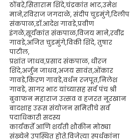
ठोंबरे,सिताराम शिंदे,चंद्रकांत भाट,उमेश
माने,रविराज जगदाळे, संदीप चुडमुंगे,दिलीप
संकपाळ,डॉ.आदेश गावडे,प्रवीण
इंगळे,सूर्यकांत संकपाळ,विजय माने,रवींद्र
गावडे,अजित चुडमुंगे,विकी शिंदे, तुषार
पाटील,
प्रशांत जाधव,प्रसाद संकपाळ, धीरज
शिंदे,अर्जुन जाधव,अजय सावंत,ओंकार
गावडे,किरण गावडे,वर्धन रजपूत,निलेश
गावडे, सागर भाट यांच्यासह सर्व पंच श्री
बुवाफन महाराज उत्सव व हजरत नूरखान
बादशाह उरूस संयोजन समितीचे सर्व
पदाधिकारी सदस्य
कार्यकर्ते आणि शर्यती शौकीन मोठ्या
संख्येने उपस्थित होते.विजेत्या स्पर्धकांना