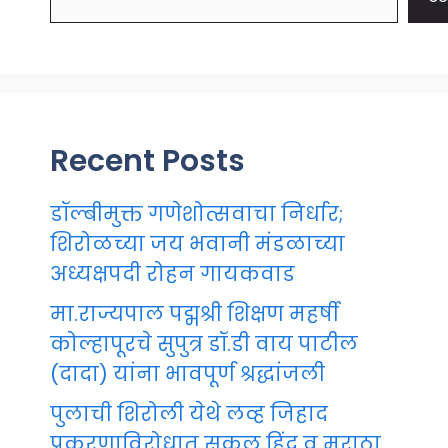
Recent Posts
डॉल्बीमुक्त गणेशोत्सवाचा निर्धार;
शिरोळच्या जय भवानी मंडळाच्या
अध्यक्षपदी रोहन गायकवाड
मा.राज्यपाल पद्मश्री शिक्षण महर्षी
कोल्हापूरचे सुपुत्र डॉ.डी वाय पाटील
(दादा) यांना भावपूर्ण श्रद्धांजली
पुलाची शिरोली येथे लव्ह जिहाद
प्रकरणाविरोधात सकल हिंदू व मराठा