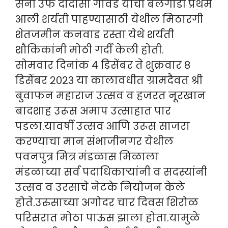
सनी उर्फ दादासो गावडे यांची बैलगाडी प्रथम
आली शर्यती पाहण्यासाठी येथील मिठारगी
शेतजमीन कनवाड रस्ता येथे शर्यती
शौकिकांनी मोठी गर्दी केली होती.
सोमवार दिनांक ४ डिसेंबर ते शुक्रवार ८
डिसेंबर २०२३ या कालावधीत ग्रामदैवत श्री
बुवाफन महाराज उत्सव व हजरत नूरखान
बादशाह उरूस अमाप उत्साहात पार
पडला.यावर्षी उत्सव आणि उरूस साजरा
करण्याचा मान संभाजीनगर येथील
पवनपुत्र मित्र मंडळास मिळाला
मंडळाच्या सर्व पदाधिकाऱ्यांनी व सदस्यांनी
उत्सव व उरसाचे नेटके नियोजन केले
होते.उरुसाच्या अगोदर चार दिवस शिरोळ
परिसरात मोठा पाऊस झाला होता.यामुळे