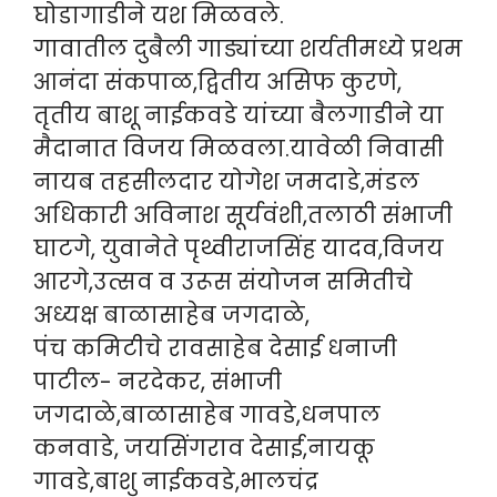
घोडागाडीने यश मिळवले.
गावातील दुबैली गाड्यांच्या शर्यतीमध्ये प्रथम
आनंदा संकपाळ,द्वितीय असिफ कुरणे,
तृतीय बाशू नाईकवडे यांच्या बैलगाडीने या
मैदानात विजय मिळवला.यावेळी निवासी
नायब तहसीलदार योगेश जमदाडे,मंडल
अधिकारी अविनाश सूर्यवंशी,तलाठी संभाजी
घाटगे, युवानेते पृथ्वीराजसिंह यादव,विजय
आरगे,उत्सव व उरूस संयोजन समितीचे
अध्यक्ष बाळासाहेब जगदाळे,
पंच कमिटीचे रावसाहेब देसाई धनाजी
पाटील- नरदेकर, संभाजी
जगदाळे,बाळासाहेब गावडे,धनपाल
कनवाडे, जयसिंगराव देसाई,नायकू
गावडे,बाशु नाईकवडे,भालचंद्र