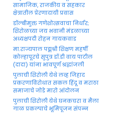
सामाजिक, राजकीय व सहकार
क्षेत्रातील प्रेरणादायी प्रवास
डॉल्बीमुक्त गणेशोत्सवाचा निर्धार;
शिरोळच्या जय भवानी मंडळाच्या
अध्यक्षपदी रोहन गायकवाड
मा.राज्यपाल पद्मश्री शिक्षण महर्षी
कोल्हापूरचे सुपुत्र डॉ.डी वाय पाटील
(दादा) यांना भावपूर्ण श्रद्धांजली
पुलाची शिरोली येथे लव्ह जिहाद
प्रकरणाविरोधात सकल हिंदू व मराठा
समाजाचे जोडे मारो आंदोलन
पुलाची शिरोली येथे घनकचरा व मैला
गाळ प्रकल्पाचे भूमिपूजन संपन्न