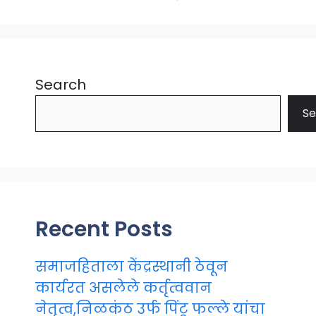
Search
Se
Recent Posts
समाजहिताला केंद्रस्थानी ठेवून
कार्यरत असलेले कर्तृत्ववान
नेतृत्व,निळकंठ उर्फ पिंटू फल्ले यांचा