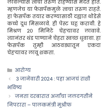
लावल्यास त्वचा तरुण राहण्यास मदत होते.
म्हणजेच या फेसपॅकमुळे त्वचा तरुण राहते.
हा फेसपॅक तयार करण्यासाठी दह्यात थोडेसे
कच्चे दूध मिसळावे. ही पेस्ट घट्ट करावी. हे
मिश्रण २० मिनिटे चेहऱ्यावर लावावे.
त्यानंतर थंड पाण्याने चेहरा स्वच्छ धुवावा. हा
फेसपॅक तुम्ही आठवड्यातून एकदा
चेहऱ्यावर लावू शकता.
Categories
आरोग्य
3 जानेवारी 2024 : पहा आजचं राशी
भविष्य
जनता दरबारात अर्जांचा जलदगतीने
निपटारा – पालकमंत्री मुश्रीफ