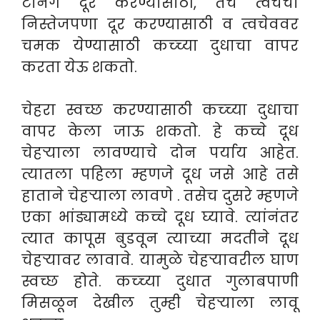
टॅनिंग दूर करण्यासाठी, तेच त्वचेचा
निस्तेजपणा दूर करण्यासाठी व त्वचेववर
चमक येण्यासाठी कच्च्या दुधाचा वापर
करता येऊ शकतो.
चेहरा स्वच्छ करण्यासाठी कच्च्या दुधाचा
वापर केला जाऊ शकतो. हे कच्चे दूध
चेहऱ्याला लावण्याचे दोन पर्याय आहेत.
त्यातला पहिला म्हणजे दूध जसे आहे तसे
हाताने चेहऱ्याला लावणे . तसेच दुसरे म्हणजे
एका भांड्यामध्ये कच्चे दूध घ्यावे. त्यांनंतर
त्यात कापूस बुडवून त्याच्या मदतीने दूध
चेहऱ्यावर लावावे. यामुळे चेहऱ्यावरील घाण
स्वच्छ होते. कच्च्या दुधात गुलाबपाणी
मिसळून देखील तुम्ही चेहऱ्याला लावू