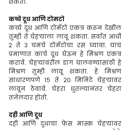
शकता.
कच्चे दूध आणि टोमटो
कच्चे दूध आणि टोमॅटो एकत्र करून देखील
तुम्ही ते चेहऱ्याला लावू शकता. सर्वात आधी
२ ते ३ चमचे टोमॅटोचा रस घ्यावा. याच
प्रमाणात काचे दूध घेऊन हे मिश्रण एकत्र
करावे. चेहऱ्यावरील डाग घालवण्यासाठी हे
मिश्रण तुम्ही लावू शकता. हे मिश्रण
साधारणपणे १५ ते २० मिनिटे चेहऱ्यावर
लावून ठेवावे. चेहरा धुतल्यानंतर चेहरा
तजेलदार होतो.
दही आणि दूध
दही आणि दुधाचा फेस मास्क चेहऱ्यावर