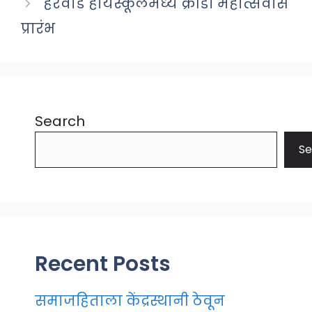
हेरवाड हायस्कूलमध्ये क्रीडा महोत्सवास
प्रारंभ
Search
Se
Recent Posts
समाजहिताला केंद्रस्थानी ठेवून