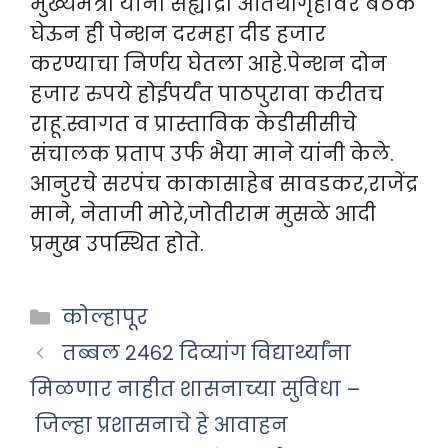
मुख्यमंत्री यांनी सह्याद्री अतिथीगृहावर बैठक
घेऊन ही पेन्शन दरमहा दीड हजार
करण्याचा निर्णय घेतला आहे.पेन्शन दोन
हजार रुपये होईपर्यंत पाठपुरावा करीतच
राहू.स्वागत व प्रास्ताविक केडीसीसीचे
संचालक प्रताप उर्फ भैया माने यांनी केले.
आनुरचे सरपंच काकासाहेब सावडकर,राजेंद्र
माने, नेताजी मोरे,जोतीराम मुसळे आदी
प्रमुख उपस्थित होते.
Categories
कोल्हापूर
तब्बल २४६२ दिव्यांग विद्यार्थ्यांना
मिळणार नाहीत शासनाच्या सुविधा –
जिल्हा प्रशासनाचे हे आवाहन