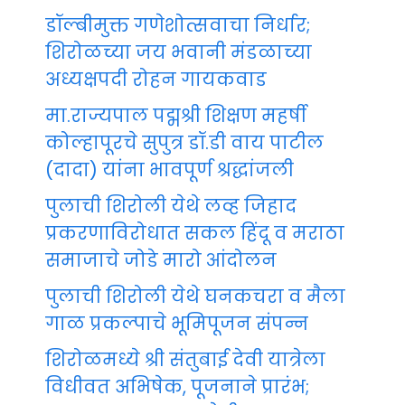
डॉल्बीमुक्त गणेशोत्सवाचा निर्धार;
शिरोळच्या जय भवानी मंडळाच्या
अध्यक्षपदी रोहन गायकवाड
मा.राज्यपाल पद्मश्री शिक्षण महर्षी
कोल्हापूरचे सुपुत्र डॉ.डी वाय पाटील
(दादा) यांना भावपूर्ण श्रद्धांजली
पुलाची शिरोली येथे लव्ह जिहाद
प्रकरणाविरोधात सकल हिंदू व मराठा
समाजाचे जोडे मारो आंदोलन
पुलाची शिरोली येथे घनकचरा व मैला
गाळ प्रकल्पाचे भूमिपूजन संपन्न
शिरोळमध्ये श्री संतुबाई देवी यात्रेला
विधीवत अभिषेक, पूजनाने प्रारंभ;