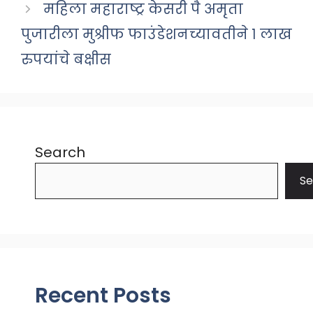
महिला महाराष्ट्र केसरी पै अमृता
पुजारीला मुश्रीफ फाउंडेशनच्यावतीने १ लाख
रुपयांचे बक्षीस
Search
Se
Recent Posts