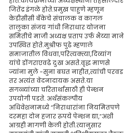
होते.कार्यक्रमाच्या अध्यक्षस्थानी तहसीलदार
जितेंद्र इंगळे होते.प्रमुख पाहुणे म्हणून
केडीसीसी बँकेचे संचालक व कागल
तालुका संजय गांधी निराधार योजना
समितीचे माजी अध्यक्ष प्रताप उर्फ भैय्या माने
उपस्थित होते.मुश्रीफ पुढे म्हणाले
समाजातील विधवा,परित्यक्त्या,दिव्यांग
यांचे डोंगराएवढे दुःख असते.वृद्ध माणसे
ज्यांना मुले -सुना बघत नाहीत,त्यांची परवड
तर अत्यंत वेदनादायक असते.या
सगळ्यांच्या चरितार्थासाठी ही पेन्शन
उपयोगी पडते. अर्थसंकल्पीय
अधिवेशनामध्ये “निराधारांना नियमितपणे
दरमहा दोन हजार रुपये पेन्शन द्या,”अशी
आग्रही मागणी केली होती.त्यानुसार