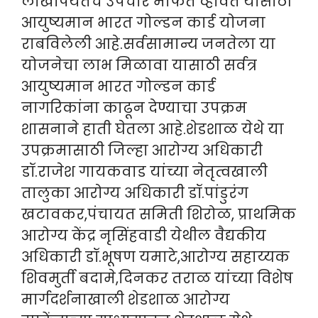
लाखांपर्यंतचे उपचार मोफत व्हावेत यासाठी
आयुष्यमान भारत गोल्डन कार्ड योजना
राबविलेली आहे.सर्वसामान्य जनतेला या
योजनेचा लाभ मिळावा यासाठी सर्वत्र
आयुष्यमान भारत गोल्डन कार्ड
नागरिकांना काढून देण्याचा उपक्रम
शासनाने हाती घेतला आहे.शेडशाळ येथे या
उपक्रमासाठी जिल्हा आरोग्य अधिकारी
डॉ.राजेश गायकवाड यांच्या नेतृत्वखाली
तालुका आरोग्य अधिकारी डॉ.पांडुरंग
खटावकर,पंचायत समिती शिरोळ, प्राथमिक
आरोग्य केंद्र नृसिंहवाडी येथील वैद्यकीय
अधिकारी डॉ.भूषण यमाटे,आरोग्य सहाय्यक
शिवमुर्ती बदामे,दिनकर तराळ यांच्या विशेष
मार्गदर्शनाखाली शेडशाळ आरोग्य