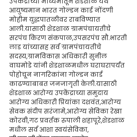
उपकेंद्राच्या माध्यमातून शेडशाळ येथे
आयुष्यमान भारत गोल्डन कार्ड नोंदणी
मोहीम युद्धपातळीवर राबविण्यात
आली.यासाठी शेडशाळ ग्रामपंचायतीचे
सरपंच किरण संकपाळ,उपसरपंच सौ.भारती
लाड यांच्यासह सर्व ग्रामपंचायतीचे
सदस्य,ग्रामविकास अधिकारी सुनील
वाघमोडे यांनी शेडशाळमधील घराघरापर्यंत
पोहोचून नागरिकांना गोल्डन कार्ड
काढण्याबाबत जनजागृती केली.यासाठी
शेडशाळ आरोग्य उपकेंद्राच्या समुदाय
आरोग्य अधिकारी प्रियांका दशवंत,आरोग्य
सेवक संदीप सरंजामे,आरोग्य सेविका रेखा
कोरवी,गट प्रवर्तक रुपाली शहापूरे,शेडशाळ
मधील सर्व आशा स्वयंसेविका,