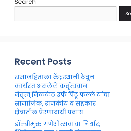
Search
Se
Recent Posts
समाजहिताला केंद्रस्थानी ठेवून
कार्यरत असलेले कर्तृत्ववान
नेतृत्व,निळकंठ उर्फ पिंटू फल्ले यांचा
सामाजिक, राजकीय व सहकार
क्षेत्रातील प्रेरणादायी प्रवास
डॉल्बीमुक्त गणेशोत्सवाचा निर्धार;