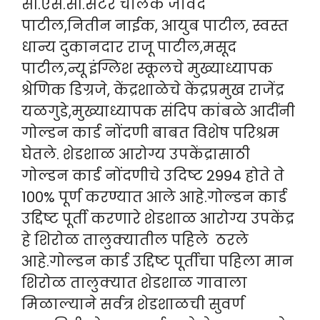
सी.एस.सी.सेंटर चालक जावेद
पाटील,नितीन नाईक, आयुब पाटील, स्वस्त
धान्य दुकानदार राजू पाटील,मसूद
पाटील,न्यू इंग्लिश स्कूलचे मुख्याध्यापक
श्रेणिक डिग्रजे, केंद्रशाळेचे केंद्रप्रमुख राजेंद्र
यळगुडे,मुख्याध्यापक संदिप कांबळे आदींनी
गोल्डन कार्ड नोंदणी बाबत विशेष परिश्रम
घेतले. शेडशाळ आरोग्य उपकेंद्रासाठी
गोल्डन कार्ड नोंदणीचे उदिष्ट 2994 होते ते
100% पूर्ण करण्यात आले आहे.गोल्डन कार्ड
उद्दिष्ट पूर्ती करणारे शेडशाळ आरोग्य उपकेंद्र
हे शिरोळ तालुक्यातील पहिले ठरले
आहे.गोल्डन कार्ड उद्दिष्ट पूर्तीचा पहिला मान
शिरोळ तालुक्यात शेडशाळ गावाला
मिळाल्याने सर्वत्र शेडशाळची सुवर्ण