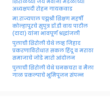
शिरोळच्या जय भवानी मंडळाच्या
अध्यक्षपदी रोहन गायकवाड
मा.राज्यपाल पद्मश्री शिक्षण महर्षी
कोल्हापूरचे सुपुत्र डॉ.डी वाय पाटील
(दादा) यांना भावपूर्ण श्रद्धांजली
पुलाची शिरोली येथे लव्ह जिहाद
प्रकरणाविरोधात सकल हिंदू व मराठा
समाजाचे जोडे मारो आंदोलन
पुलाची शिरोली येथे घनकचरा व मैला
गाळ प्रकल्पाचे भूमिपूजन संपन्न