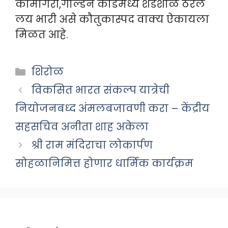
कामगिरी,गोल्डन कार्डमध्ये शेडशाळ ठरले
लय भारी असे कौतुकास्पद वाक्य ऐकायला
मिळत आहे.
Categories
शिरोळ
विकसित भारत संकल्प यात्रेची
नियोजनबध्द अंमलबजावणी करा – केंद्रीय
सहसचिव अनीता शाह अकेला
श्री राम मंदिराचा लोकार्पण
सोहळानिमित्त होणार धार्मिक कार्यक्रम