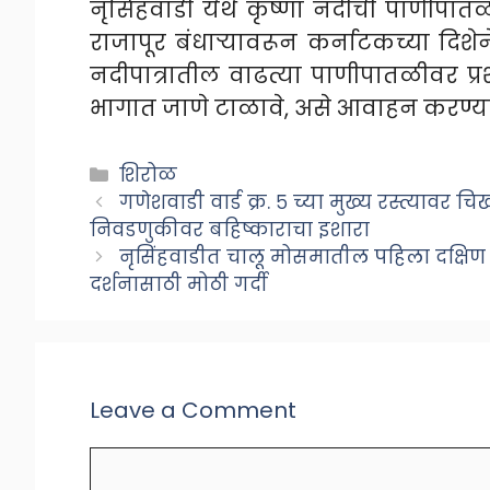
नृसिंहवाडी येथे कृष्णा नदीची पाणीपा
राजापूर बंधाऱ्यावरून कर्नाटकच्या दिशेन
नदीपात्रातील वाढत्या पाणीपातळीवर प्
भागात जाणे टाळावे, असे आवाहन करण्य
Categories
शिरोळ
गणेशवाडी वार्ड क्र. ५ च्या मुख्य रस्त्यावर च
निवडणुकीवर बहिष्काराचा इशारा
नृसिंहवाडीत चालू मोसमातील पहिला दक्षिण द
दर्शनासाठी मोठी गर्दी
Leave a Comment
Comment