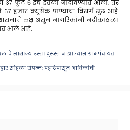
तळी ३७ फूट ६ इंच इतकी नोंदविण्यात आली. तर
े ६७ हजार क्युसेक पाण्याचा विसर्ग सुरू आहे.
रशासनाचे लक्ष असून नागरिकांनी नदीकाठच्या
ात आले आहे.
िखलाचे साम्राज्य, रस्ता दुरुस्त न झाल्यास ग्रामपंचायत
्वार सोहळा संपन्न; पहाटेपासून भाविकांची