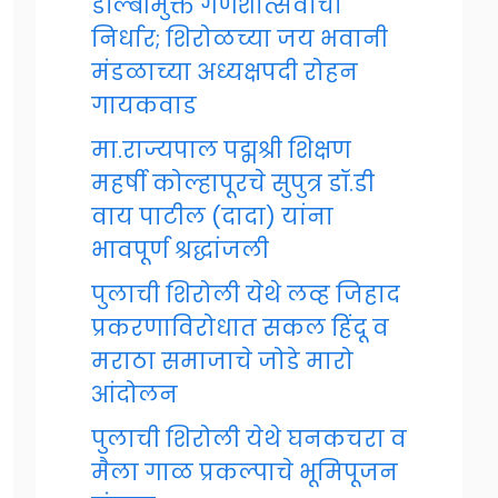
डॉल्बीमुक्त गणेशोत्सवाचा
निर्धार; शिरोळच्या जय भवानी
मंडळाच्या अध्यक्षपदी रोहन
गायकवाड
मा.राज्यपाल पद्मश्री शिक्षण
महर्षी कोल्हापूरचे सुपुत्र डॉ.डी
वाय पाटील (दादा) यांना
भावपूर्ण श्रद्धांजली
पुलाची शिरोली येथे लव्ह जिहाद
प्रकरणाविरोधात सकल हिंदू व
मराठा समाजाचे जोडे मारो
आंदोलन
पुलाची शिरोली येथे घनकचरा व
मैला गाळ प्रकल्पाचे भूमिपूजन