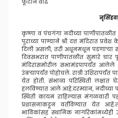
फूटाने वाढ
नृसिंहवा
कृष्णा व पंचगंगा नदीच्या पाणीपातळी
पुराच्या पाण्याने श्री दत्त मंदिरात प्
दिली असली, तरी अधूनमधून पडणाऱ्या स
दिवसभरात पाणीपातळीत सुमारे चार फ
मंदिरासमोरील सभामंडपापर्यंत आलेले प
उंबऱ्यापर्यंत पोहोचले. रात्री उशिरापर्यं
येत होती. संभाव्य परिस्थिती लक्षात घ
हलविण्यात आले आहे.दरम्यान, नदीच्या
स्थिती कायम राहिल्यास मंगळवारी पहाट
प्रशासनाकडून वर्तविण्यात येत आहे.त
भाविकांसह स्थानिक नागरिकांमध्येही