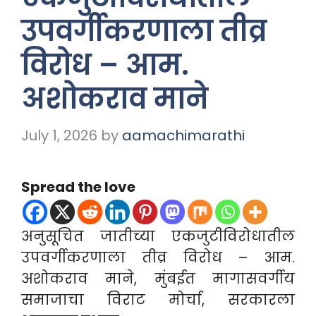
उपवर्गीकरणाला तीव्र
विरोध – आम.
अशोकराव माने
July 1, 2026
by
aamachimarathi
Spread the love
अनुसूचित जातीच्या एकजुटीविरोधातील
उपवर्गीकरणाला तीव्र विरोध – आम.
अशोकराव माने, मुंबईत मागासवर्गीय
समाजाचा विराट मोर्चा, सरकारला