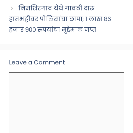
निमशिरगाव येथे गावठी दारू
हातभट्टीवर पोलिसांचा छापा; १ लाख ८६
हजार ९०० रुपयांचा मुद्देमाल जप्त
Leave a Comment
Comment