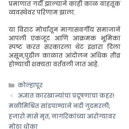
प्रमाणात गर्दी झाल्याने काही काळ वाहतूक
व्यवस्थेवर परिणाम झाला.
या विराट मोर्चातून मागासवर्गीय समाजाने
आपली एकजूट आणि आक्रमक भूमिका
स्पष्ट करत सरकारला थेट इशारा दिला
असून,पुढील काळात आंदोलन अधिक तीव्र
होण्याची शक्यता वर्तवली जात आहे.
Categories
कोल्हापूर
अज्ञात कारखान्यांचा प्रदूषणाचा कहर!
मळीमिश्रित सांडपाण्याने नदी गुदमरली;
हजारो मासे मृत, नागरिकांच्या आरोग्यावर
मोठा धोका