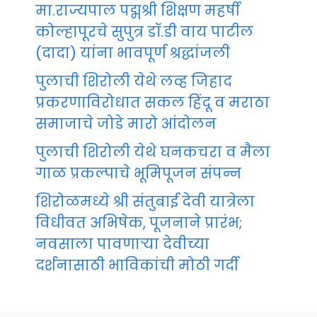
मा.राज्यपाल पद्मश्री शिक्षण महर्षी
कोल्हापूरचे सुपुत्र डॉ.डी वाय पाटील
(दादा) यांना भावपूर्ण श्रद्धांजली
पुलाची शिरोली येथे लव्ह जिहाद
प्रकरणाविरोधात सकल हिंदू व मराठा
समाजाचे जोडे मारो आंदोलन
पुलाची शिरोली येथे घनकचरा व मैला
गाळ प्रकल्पाचे भूमिपूजन संपन्न
शिरोळमध्ये श्री संतुबाई देवी यात्रेला
विधीवत अभिषेक, पूजनाने प्रारंभ;
नवसाला पावणाऱ्या देवीच्या
दर्शनासाठी भाविकांची मोठी गर्दी