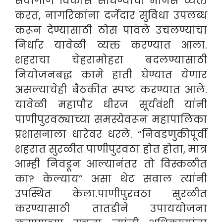
सर्वांगीण विकास साधण्याचा मानस व्यक्त
करत, नागरिकांना दर्जेदार सुविधा उपलब्ध
करून देण्यासाठी ठोस पावले उचलण्याचा
निर्धार यावेळी व्यक्त करण्यात आला.
शहराचा चेहरामोहरा बदलण्यासाठी
नियोजनबद्ध कामे हाती घेण्यात येणार
असल्याचेही बैठकीत स्पष्ट करण्यात आले.
यावेळी महापौर धीरज सूर्यवंशी यांनी
पाणीपुरवठ्याच्या समस्येवरून महापालिका
प्रशासनाला धारेवर धरले. “निवडणुकीपूर्वी
शहरात सुरळीत पाणीपुरवठा होत होता, मात्र
आम्ही निवडून आल्यानंतर तो विस्कळीत
का? केल्याय” असा थेट सवाल त्यांनी
उपस्थित केला.पाणीपुरवठा सुरळीत
करण्यासाठी तातडीने उपाययोजना