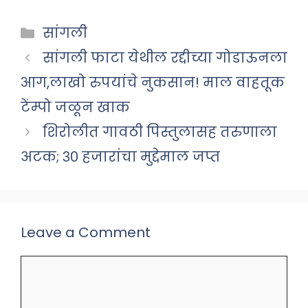
Categories
सांगली
सांगली फाटा येथील रद्दीच्या गोडाऊनला
आग,लाखो रुपयांचे नुकसान! माल वाहतूक
टेंम्पो जळून खाक
शिरोलीत गावठी पिस्तुलासह तरुणाला
अटक; ३० हजारांचा मुद्देमाल जप्त
Leave a Comment
Comment