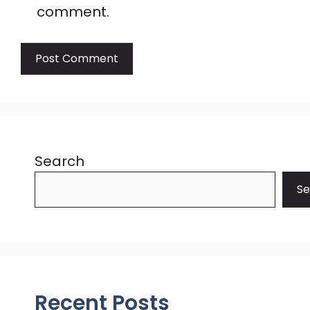
comment.
Search
Se
Recent Posts